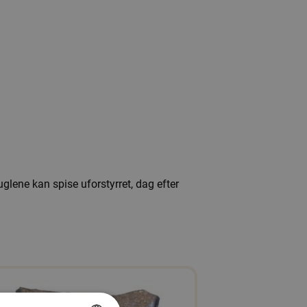
glene kan spise uforstyrret, dag efter