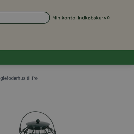
Min konto
Indkøbskurv
0
Gå til min kontoside
Se din indkøbsk
glefoderhus til frø