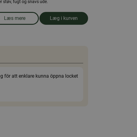
r støv, fugt og snavs ude.
Læs mere
Læg i kurven
om produkten Førstehjælpstaske, medium
Inger Malm
g för att enklare kunna öppna locket
Jättebra skatorna 
6 januar 2026