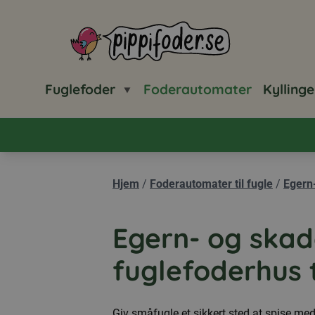
Pippifoder logo
Fuglefoder
Foderautomater
Kyllinge
Hjem
/
Foderautomater til fugle
/
Egern
Egern- og skad
fuglefoderhus t
Giv småfugle et sikkert sted at spise m