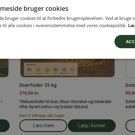
meside bruger cookies
 bruger cookies til at forbedre brugeroplevelsen. Ved at bruge
 til alle cookies i overensstemmelse med vores cookiepolitik.
Læ
ACC
Duerfoder 25 kg
Sols
279,00
kr.
99,
 i
Tilskudsfoder til duer, tilsat vitaminer og mineraler
Solsi
efter dyrets behov og fysiske tilstand.
solsi
Kun 3 tilbage på lager
Læs mere
Læg i kurven
r 25 kg
om produkten Duerfoder 25 kg