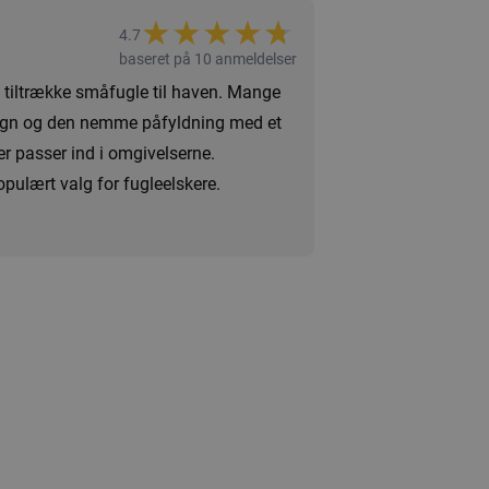
★
★
★
★
★
★
4.7
baseret på 10 anmeldelser
t tiltrække småfugle til haven. Mange
esign og den nemme påfyldning med et
er passer ind i omgivelserne.
populært valg for fugleelskere.