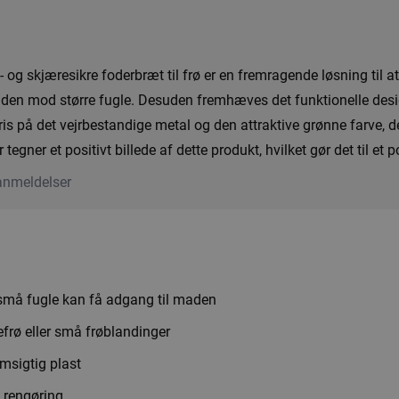
 og skjæresikre foderbræt til frø er en fremragende løsning til a
r maden mod større fugle. Desuden fremhæves det funktionelle d
is på det vejrbestandige metal og den attraktive grønne farve, d
gner et positivt billede af dette produkt, hvilket gør det til et 
anmeldelser
 små fugle kan få adgang til maden
kkefrø eller små frøblandinger
msigtig plast
 rengøring