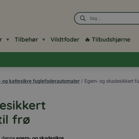
Products
search
r
Tilbehør
Vildtfoder
🔥 Tilbudshjørne
- og kattesikre fuglefoderautomater
/
Egern- og skadesikkert fu
esikkert
il frø
ed denne
egern- og skadesikre