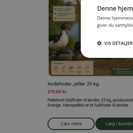
Denne hjem
Denne hjemmeside
giver du samtykke
VIS DETALJER
Andefoder, piller 25 kg
279,00
kr.
Pelleteret fuldfoder til ænder, 25 kg, produceret
Sverige. Hønspellets er et fuldfoder til ænder.
Læs mere
Læg i kurven
om produkten Andefoder, pille