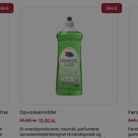
SALG
SALG
tter
Opvaskemiddel
Før
39,00
kr.
19,00
kr.
349
er
Et svenskproduceret, neutralt, parfumeret
Først
le
opvaskemiddel beregnet til håndopvask og
gumm