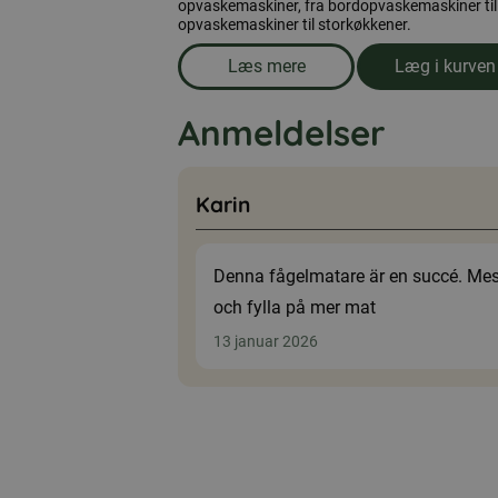
opvaskemaskiner, fra bordopvaskemaskiner til
opvaskemaskiner til storkøkkener.
Læs mere
Læg i kurven
om produkten Opvaskemaskine-
Anmeldelser
Karin
Denna fågelmatare är en succé. Mesa
och fylla på mer mat
13 januar 2026