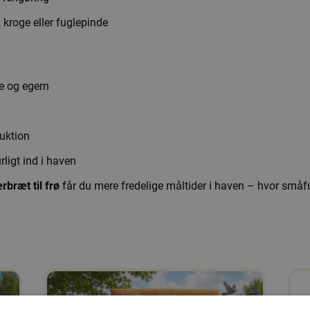
, kroge eller fuglepinde
e og egern
ruktion
rligt ind i haven
rbræt til frø
får du mere fredelige måltider i haven – hvor småfu