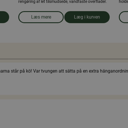
rengøring af let tilsmudsede, vandfaste overflader.
holde
Læs mere
Læg i kurven
tabletter, 100 tabletter
om produkten Opvaskemiddel
rna står på kö! Var tvungen att sätta på en extra hänganordnin