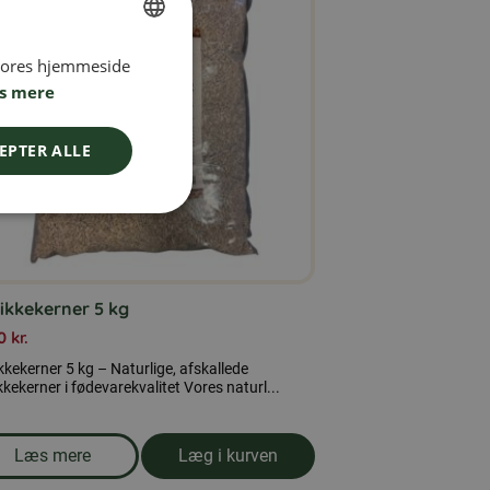
 vores hjemmeside
SWEDISH
s mere
FINNISH
DANISH
EPTER ALLE
NORWEGIAN
ikkekerner 5 kg
00
kr.
kkekerner 5 kg – Naturlige, afskallede
kkekerner i fødevarekvalitet Vores naturl...
Læs mere
Læg i kurven
om produkten Solsikkekerner 5 kg