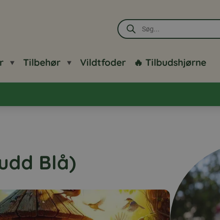
Products
search
r
Tilbehør
Vildtfoder
🔥 Tilbudshjørne
rudd Blå)