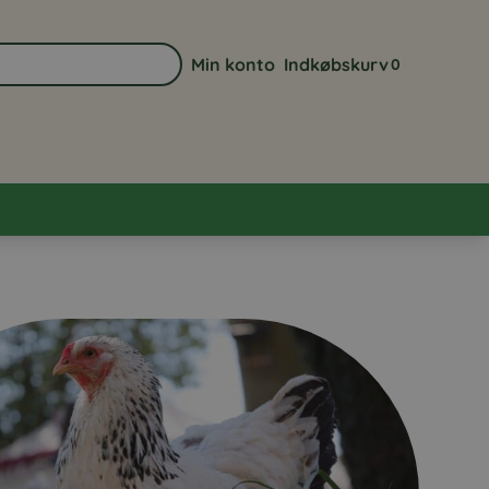
Min konto
Indkøbskurv
0
Gå til min kontoside
Se din indkøbsk