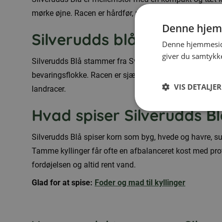
mørke øjne. Racen er hårdfør, rolig og lægger regelm
Denne hjem
Silverudds blå distributio
Denne hjemmeside
giver du samtykke
Silverudds Blå stammer fra Sverige og findes hovedsa
bevaringsflokke. Racen er sjælden uden for Sverige og 
VIS DETALJER
landracer.
Hvad spiser Silverudds B
Silverudds Blå spiser korn som byg, hvede og havre, su
Tamme kyllinger får ofte en afbalanceret kost med prot
fordøjelsen og altid rent vand.
Glad for at spise:
Foder og mad til kyllinger