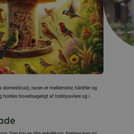
s domesticus), racen er mellemstor, hårdfør og
 holdes hovedsageligt af hobbyavlere og i
lade
p. Den har en lille enkeltkam, fjerløse ben og