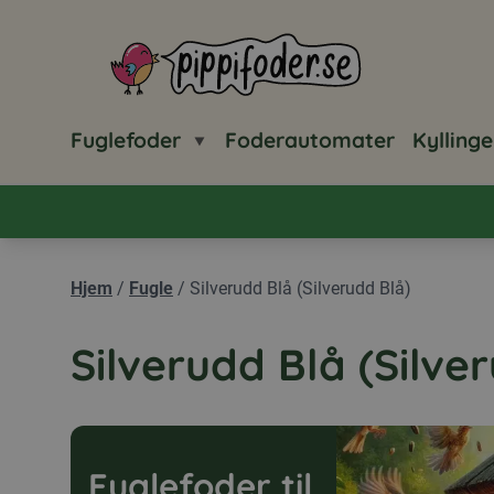
Pippifoder logo
Fuglefoder
Foderautomater
Kyllinge
Hjem
/
Fugle
/
Silverudd Blå (Silverudd Blå)
Silverudd Blå (Silve
Fuglefoder til