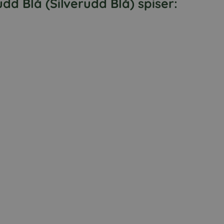
dd Blå (Silverudd Blå) spiser: