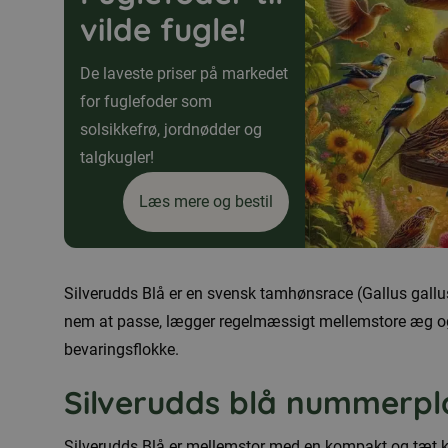
vilde fugle!
De laveste priser på markedet
for fuglefoder som
solsikkefrø, jordnødder og
talgkugler!
Læs mere og bestil
Silverudds Blå er en svensk tamhønsrace (Gallus gallu
nem at passe, lægger regelmæssigt mellemstore æg og
bevaringsflokke.
Silverudds blå nummerp
Silverudds Blå er mellemstor med en kompakt og tæt kro