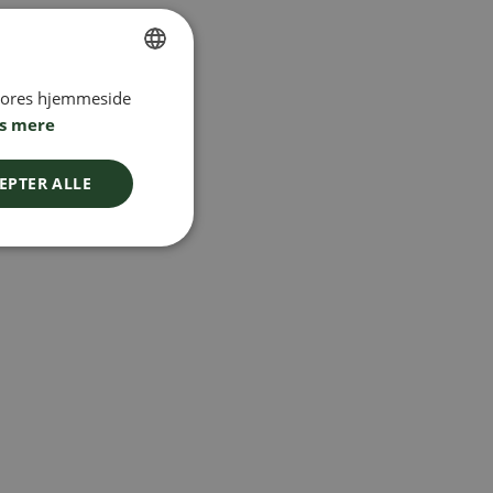
 vores hjemmeside
SWEDISH
s mere
FINNISH
DANISH
EPTER ALLE
NORWEGIAN