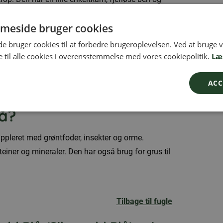
æssigt mellemstore æg.
meside bruger cookies
n
 bruger cookies til at forbedre brugeroplevelsen. Ved at bruge
 til alle cookies i overensstemmelse med vores cookiepolitik.
Læ
geligt hos svenske hobbyavlere og
bruges primært til bevarelse af svenske
ACC
lå?
ppleret med grøntfoder, insekter og orme.
einer og mineraler. Den har også brug for grus til
Tilbage til fugle