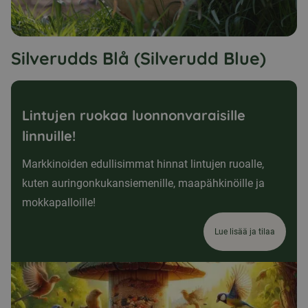
Silverudds Blå (Silverudd Blue)
Lintujen ruokaa luonnonvaraisille
linnuille!
Markkinoiden edullisimmat hinnat lintujen ruoalle,
kuten auringonkukansiemenille, maapähkinöille ja
mokkapalloille!
Lue lisää ja tilaa