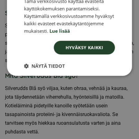
Tämä verkkosivusto käyttää evästeitä
FINNISH
käyttökokemuksen parantamiseksi.
Silverudds Sininen jakelu
DANISH
Käyttämällä verkkosivustoamme hyväksyt
kaikki evästeet evästekäytäntöjemme
NORWEGIAN
Silverudds Blå on peräisin Ruotsista, ja sitä esiintyy
mukaisesti.
Lue lisää
pääasiassa ruotsalaisissa harrastajakasvattajissa ja
suojelukarjoissa. Rotu on harvinainen Ruotsin ulkopuolella,
HYVÄKSY KAIKKI
ja sitä käytetään pääasiassa ruotsalaisten maatiaisrotujen
säilyttämiseen.
NÄYTÄ TIEDOT
Mitä Silverudds Blå syö?
Silverudds Blå syö viljaa, kuten ohraa, vehnää ja kauraa,
jota täydennetään viherrehulla, hyönteisillä ja matoilla.
Kotieläiminä pidetyille kanoille syötetään usein
tasapainoista proteiini- ja kivennäisruokavaliota. Se
tarvitsee myös hiekkaa ruoansulatusta varten ja aina
puhdasta vettä.