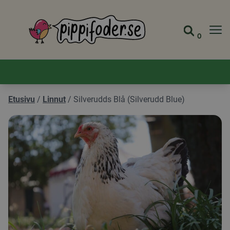
Pippifoder logo
0
Siirry s
Näytä 
Etusivu
/
Linnut
/
Silverudds Blå (Silverudd Blue)