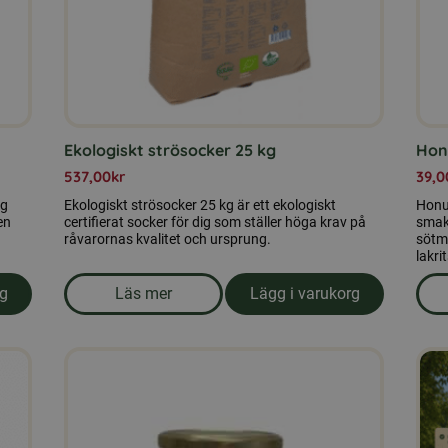
Ekologiskt strösocker 25 kg
Hon
537,00
kr
39,0
ig
Ekologiskt strösocker 25 kg är ett ekologiskt
Honu
en
certifierat socker för dig som ställer höga krav på
smak
råvarornas kvalitet och ursprung.
sötma
lakrit
rg
Läs mer
Lägg i varukorg
om produkten Ekologiskt strösocker 25 kg