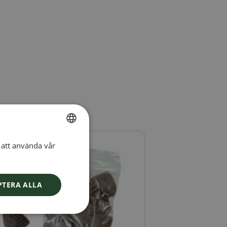
att använda vår
SWEDISH
FINNISH
DANISH
PTERA ALLA
NORWEGIAN