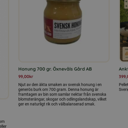
Honung 700 gr. Öxnevåls Gård AB
Ankf
99,00
kr
399,
Njut av den äkta smaken av svensk honung i en
Pelle
generös burk om 700 gram. Denna honung är
Sveri
framtagen av bin som samlar nektar från svenska
blomsterängar, skogar och odlingslandskap, vilket
ger en naturligt rik och välbalanserad smak.
som
ller