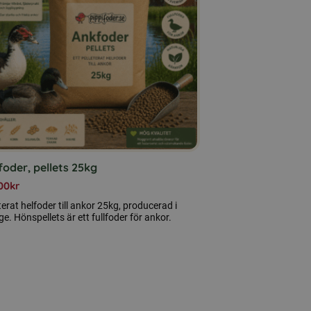
oder, pellets 25kg
00
kr
terat helfoder till ankor 25kg, producerad i
ge. Hönspellets är ett fullfoder för ankor.