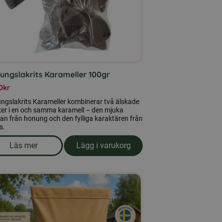
ungslakrits Karameller 100gr
0
kr
ngslakrits Karameller kombinerar två älskade
er i en och samma karamell – den mjuka
n från honung och den fylliga karaktären från
s.
Läs mer
Lägg i varukorg
om produkten Honungslakrits Karameller 100gr