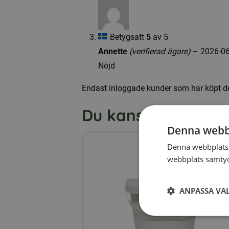
Betygsatt
5
av 5
Annette
(verifierad ägare)
–
2026-06
Nöjd
Endast inloggade kunder som har köpt d
Du kanske också gill
Denna webb
Denna webbplats 
webbplats samtyck
ANPASSA VA