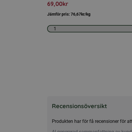
69,00
kr
Jämför pris:
76,67
kr
/kg
Blomstra
växtnäring
750
ml
mängd
Recensionsöversikt
Produkten har för få recensioner för 
AI-genererad sammanfattning av kund