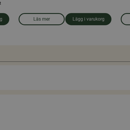
t
Läs mer
Lägg i varukorg
rg
om produkten Honung 700 gr. Öxnevåls Gå
g.