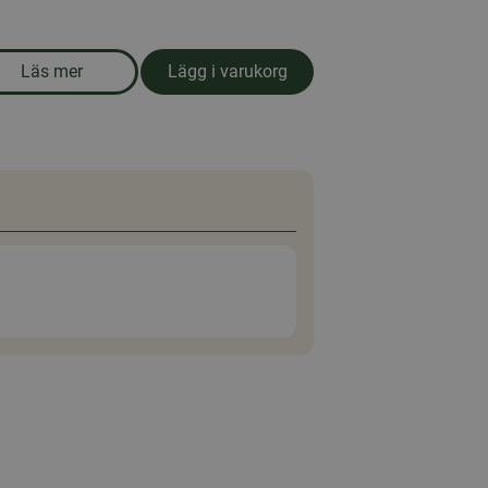
Läs mer
Lägg i varukorg
rd AB
om produkten Ankfoder, pellets 25kg
jette
helt ok
19 mars 2026