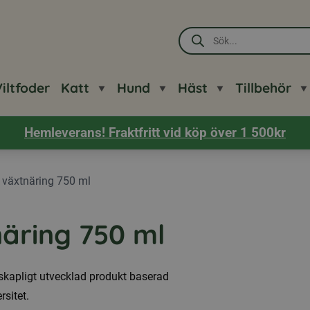
Produktsökning
iltfoder
Katt
Hund
Häst
Tillbehör
Hemleverans! Fraktfritt vid köp över 1 500kr
 växtnäring 750 ml
äring 750 ml
skapligt utvecklad produkt baserad
sitet.