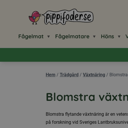
Pippifoder logotyp
Fågelmat
Fågelmatare
Höns
V
Hem
/
Trädgård
/
Växtnäring
/
Blomstra
Blomstra växtn
Blomstra flytande växtnäring är en veten
på forskning vid Sveriges Lantbruksuniver