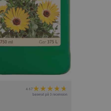
★
★
★
★
★
★
4.67
baserat på 3 recension