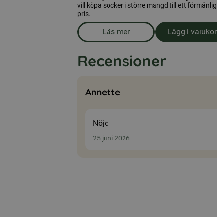
vill köpa socker i större mängd till ett förmånlig
pris.
Läs mer
Lägg i varuko
om produkten Strösocker 25 k
Recensioner
Annette
Nöjd
25 juni 2026