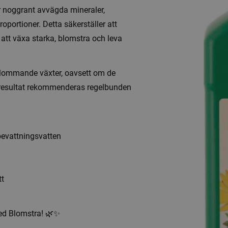
 noggrant avvägda mineraler,
ortioner. Detta säkerställer att
 att växa starka, blomstra och leva
blommande växter, oavsett om de
 resultat rekommenderas regelbunden
 bevattningsvatten
tt
med Blomstra! 🌿✨