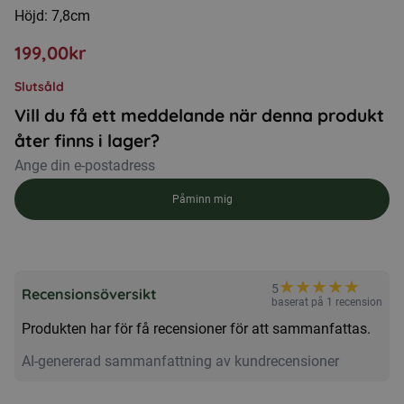
Höjd: 7,8cm
199,00
kr
Slutsåld
Vill du få ett meddelande när denna produkt
åter finns i lager?
Påminn mig
★
★
★
★
★
5
Recensionsöversikt
baserat på 1 recension
Produkten har för få recensioner för att sammanfattas.
AI-genererad sammanfattning av kundrecensioner