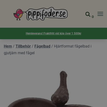
Pippifoder logotyp
0
Gå till 
Visa d
Hemleverans! Fraktfritt vid köp över 1 500kr
Hem
/
Tillbehör
/
Fågelbad
/
Hjärtformat fågelbad i
gjutjärn med fågel