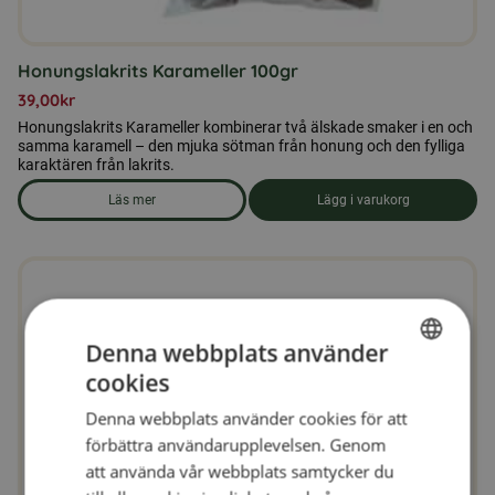
Honungslakrits Karameller 100gr
39,00
kr
Honungslakrits Karameller kombinerar två älskade smaker i en och
samma karamell – den mjuka sötman från honung och den fylliga
karaktären från lakrits.
Läs mer
Lägg i varukorg
om produkten Honungslakrits Karameller 100gr
Denna webbplats använder
cookies
SWEDISH
Denna webbplats använder cookies för att
FINNISH
förbättra användarupplevelsen. Genom
DANISH
att använda vår webbplats samtycker du