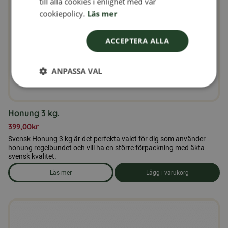
till alla cookies i enlighet med vår
NORWEGIAN
cookiepolicy.
Läs mer
ACCEPTERA ALLA
ANPASSA VAL
Honung 3 kg.
399,00
kr
Svensk Honung 3 kg är det perfekta valet för dig som använder
honung regelbundet och vill ha en större förpackning med äkta
svensk kvalitet.
Läs mer
Lägg i varukorg
om produkten Honung 3 kg.