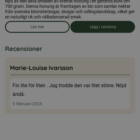
Njut av den äkta smaken av svensk honung i en generös burk om
700 gram. Denna honung är framtagen av bin som samlar nektar
från svenska blomsterängar, skogar och odlingslandskap, vilket ger
en naturligt rik och välbalanserad smak.
Läs mer
Lägg i varukorg
om produkten Honung 700 gr. Öxnevåls Gård AB
Recensioner
Marie-Louise Ivarsson
Fin lite för liten . Jag trodde den var litet större. Nöjd
ändå.
9 februari 2026