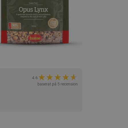
★
★
★
★
★
★
4.6
baserat på 5 recension