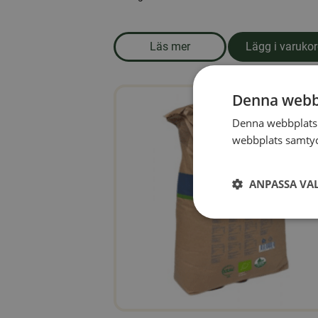
Läs mer
Lägg i varuko
om produkten Vildfågelmix ut
Denna webb
Denna webbplats 
webbplats samtyck
ANPASSA VA