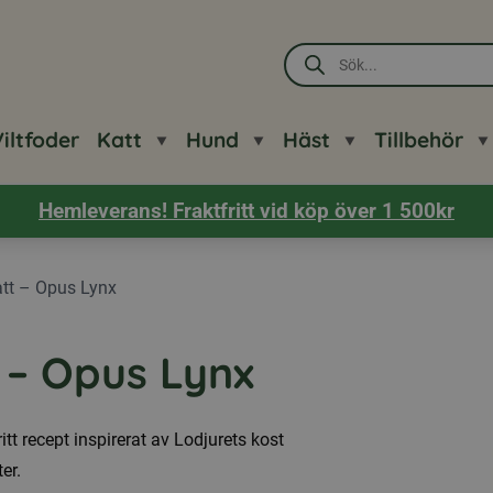
Produktsökning
iltfoder
Katt
Hund
Häst
Tillbehör
Hemleverans! Fraktfritt vid köp över 1 500kr
tt – Opus Lynx
 – Opus Lynx
tt recept inspirerat av Lodjurets kost
er.