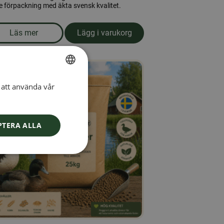
e förpackning med äkta svensk kvalitet.
Läs mer
Lägg i varukorg
00gr
om produkten Honung 3 kg.
att använda vår
SWEDISH
FINNISH
DANISH
PTERA ALLA
NORWEGIAN