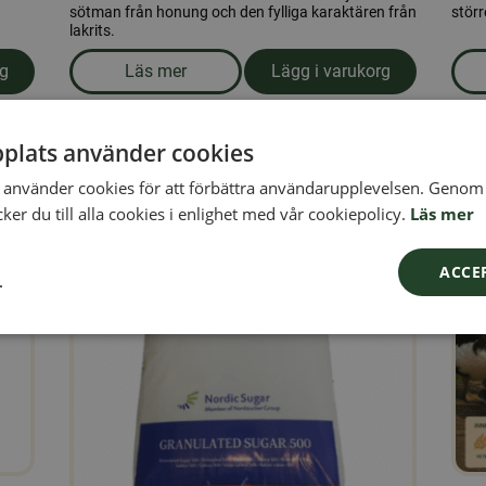
sötman från honung och den fylliga karaktären från
störr
lakrits.
rg
Läs mer
Lägg i varukorg
an skal 15kg
om produkten Honungslakrits Karameller 1
plats använder cookies
använder cookies för att förbättra användarupplevelsen. Genom 
er du till alla cookies i enlighet med vår cookiepolicy.
Läs mer
ACCE
L