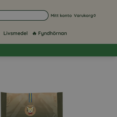
Mitt konto
Varukorg
0
Gå till sidan för mitt konto
Visa din varuk
Livsmedel
🔥 Fyndhörnan