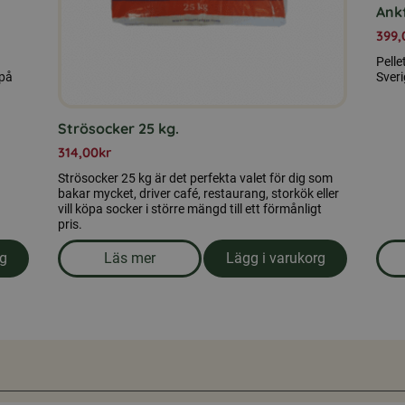
Ankf
399,
Pelle
 på
Sveri
Strösocker 25 kg.
314,00
kr
Strösocker 25 kg är det perfekta valet för dig som
bakar mycket, driver café, restaurang, storkök eller
vill köpa socker i större mängd till ett förmånligt
pris.
rg
Läs mer
Lägg i varukorg
socker 25 kg
om produkten Strösocker 25 kg.