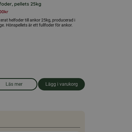
oder, pellets 25kg
00
kr
terat helfoder till ankor 25kg, producerad i
ge. Hönspellets är ett fullfoder för ankor.
Läs mer
Lägg i varukorg
om produkten Ankfoder, pellets 25kg
Anna