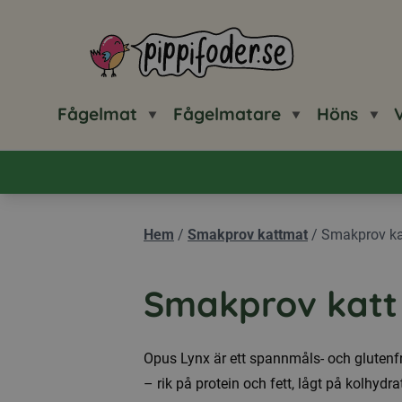
Pippifoder logotyp
Fågelmat
Fågelmatare
Höns
V
Hem
/
Smakprov kattmat
/
Smakprov ka
Smakprov katt
Opus Lynx är ett spannmåls- och glutenfri
– rik på protein och fett, lågt på kolhydrat