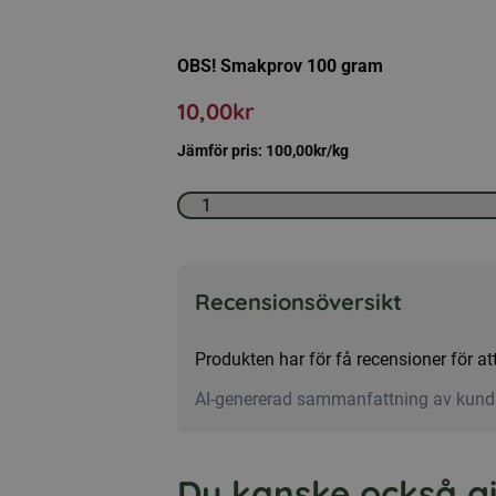
OBS! Smakprov 100 gram
10,00
kr
Jämför pris:
100,00
kr
/kg
Smakprov
katt
-
Opus
Recensionsöversikt
Lynx
mängd
Produkten har för få recensioner för 
AI-genererad sammanfattning av kund
Du kanske också gill