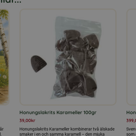
Honungslakrits Karameller 100gr
Hon
39,00
kr
399,
år
Honungslakrits Karameller kombinerar två älskade
Svens
.
smaker i en och samma karamell – den mjuka
som 