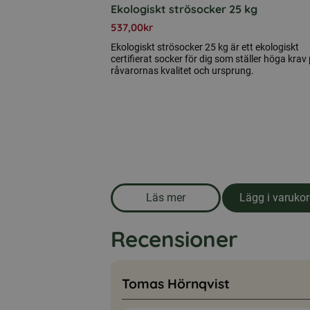
Ekologiskt strösocker 25 kg
537,00
kr
Ekologiskt strösocker 25 kg är ett ekologiskt
certifierat socker för dig som ställer höga krav
råvarornas kvalitet och ursprung.
Läs mer
Lägg i varuko
om produkten Ekologiskt strö
Recensioner
Tomas Hörnqvist