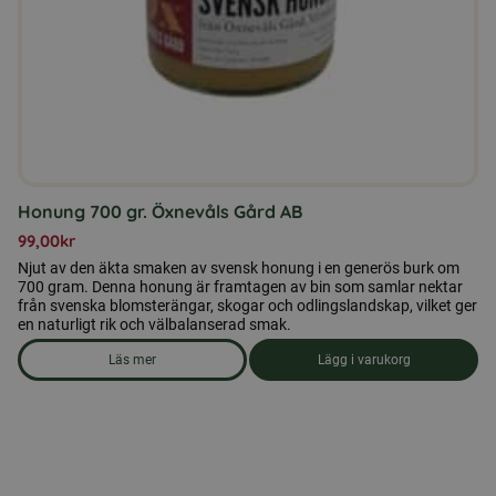
Honung 700 gr. Öxnevåls Gård AB
99,00
kr
Njut av den äkta smaken av svensk honung i en generös burk om
700 gram. Denna honung är framtagen av bin som samlar nektar
från svenska blomsterängar, skogar och odlingslandskap, vilket ger
en naturligt rik och välbalanserad smak.
Läs mer
Lägg i varukorg
om produkten Honung 700 gr. Öxnevåls Gård AB