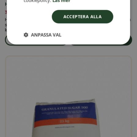
cookiepolicy.
Läs mer
Honungslakrits Karameller 100gr
39,00
kr
ACCEPTERA ALLA
Honungslakrits Karameller kombinerar två älskade smaker i en och
samma karamell – den mjuka sötman från honung och den fylliga
karaktären från lakrits.
ANPASSA VAL
Läs mer
Lägg i varukorg
om produkten Honungslakrits Karameller 100gr