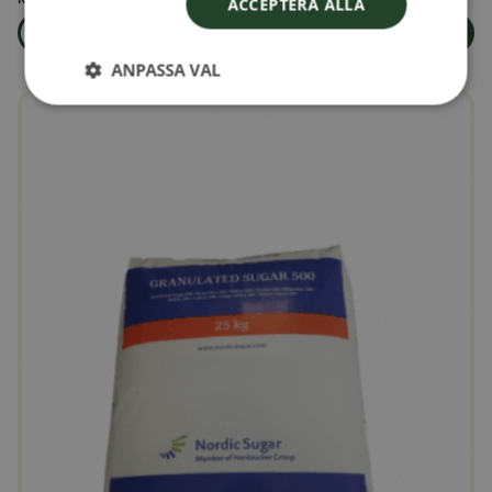
ACCEPTERA ALLA
Läs mer
Lägg i varukorg
om produkten Honungslakrits Karameller 100gr
ANPASSA VAL