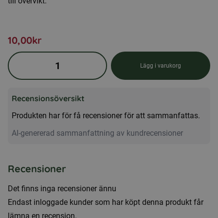
till övervikt.
10,00
kr
Smakprov
Lägg i varukorg
Hundmat
-
Recensionsöversikt
Light
mängd
Produkten har för få recensioner för att sammanfattas.
AI-genererad sammanfattning av kundrecensioner
Recensioner
Det finns inga recensioner ännu
Endast inloggade kunder som har köpt denna produkt får
lämna en recension.