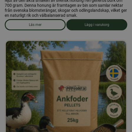
Njut av den äkta smaken av svensk honung i en generös burk om
700 gram. Denna honung är framtagen av bin som samlar nektar
från svenska blomsterängar, skogar och odlingslandskap, vilket ger
en naturligt rik och välbalanserad smak.
Läs mer
Lägg i varukorg
om produkten Honung 700 gr. Öxnevåls Gård AB