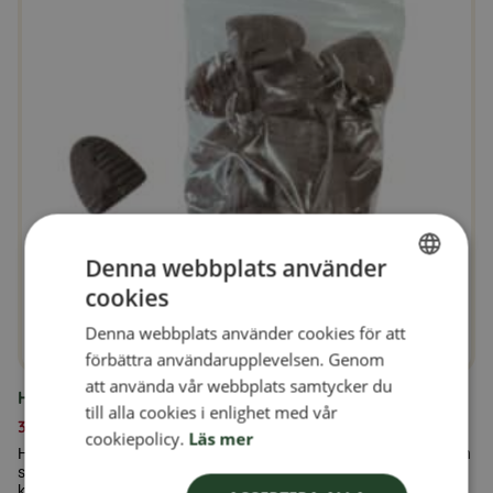
Denna webbplats använder
cookies
SWEDISH
Denna webbplats använder cookies för att
FINNISH
förbättra användarupplevelsen. Genom
DANISH
att använda vår webbplats samtycker du
Honungslakrits Karameller 100gr
till alla cookies i enlighet med vår
NORWEGIAN
39,00
kr
cookiepolicy.
Läs mer
Honungslakrits Karameller kombinerar två älskade smaker i en och
samma karamell – den mjuka sötman från honung och den fylliga
karaktären från lakrits.