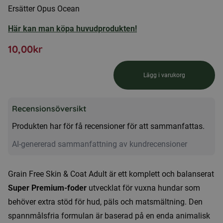
Ersätter Opus Ocean
Här kan man köpa huvudprodukten!
10,00
kr
Lägg i varukorg
Smakprov
Hundmat
Recensionsöversikt
-
Grain
Produkten har för få recensioner för att sammanfattas.
Free
AI-genererad sammanfattning av kundrecensioner
Skin
&
Grain Free Skin & Coat Adult är ett komplett och balanserat
Coat
Super Premium-foder
utvecklat för vuxna hundar som
Adult
behöver extra stöd för hud, päls och matsmältning. Den
mängd
spannmålsfria formulan är baserad på en enda animalisk