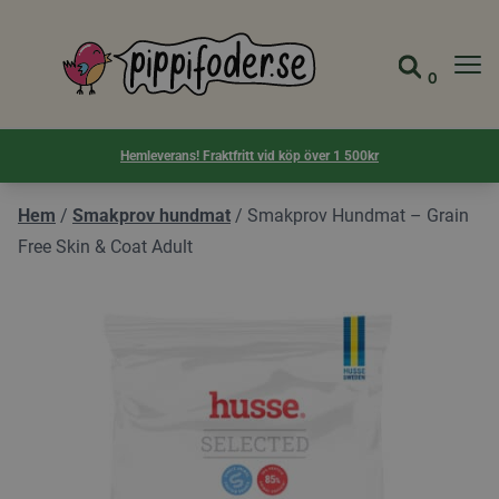
Pippifoder logotyp
0
Gå till 
Visa d
Hemleverans! Fraktfritt vid köp över 1 500kr
Hem
/
Smakprov hundmat
/
Smakprov Hundmat – Grain
Free Skin & Coat Adult