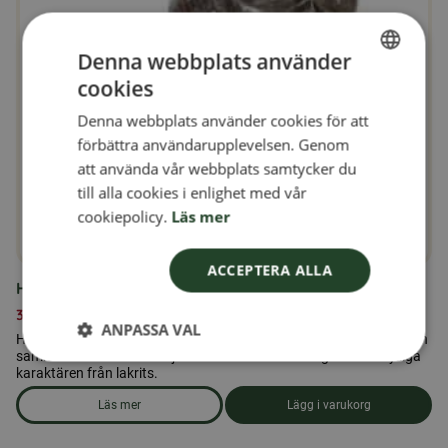
Denna webbplats använder
cookies
SWEDISH
Denna webbplats använder cookies för att
FINNISH
förbättra användarupplevelsen. Genom
DANISH
att använda vår webbplats samtycker du
till alla cookies i enlighet med vår
NORWEGIAN
cookiepolicy.
Läs mer
ACCEPTERA ALLA
Honungslakrits Karameller 100gr
39,00
kr
ANPASSA VAL
Honungslakrits Karameller kombinerar två älskade smaker i en och
samma karamell – den mjuka sötman från honung och den fylliga
karaktären från lakrits.
Läs mer
Lägg i varukorg
om produkten Honungslakrits Karameller 100gr