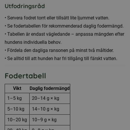
Utfodringsråd
• Servera fodret torrt eller tillsätt lite ljummet vatten.
• Se fodertabellen för rekommenderad daglig fodermängd.
• Tabellen är endast vägledande – anpassa mängden efter
hundens individuella behov.
• Fördela den dagliga ransonen på minst två måltider.
• Se alltid till att hunden har fri tillgång till färskt vatten.
Fodertabell
Vikt
Daglig fodermängd
1–5 kg
20–14 g × kg
5–10 kg
14–10 g × kg
10–20 kg
10–9 g × kg