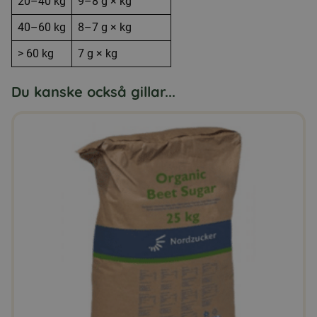
20–40 kg
9–8 g × kg
40–60 kg
8–7 g × kg
> 60 kg
7 g × kg
Du kanske också gillar...