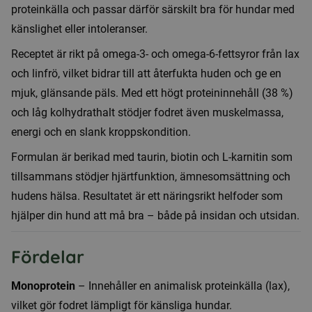
proteinkälla och passar därför särskilt bra för hundar med
känslighet eller intoleranser.
Receptet är rikt på omega-3- och omega-6-fettsyror från lax
och linfrö, vilket bidrar till att återfukta huden och ge en
mjuk, glänsande päls. Med ett högt proteininnehåll (38 %)
och låg kolhydrathalt stödjer fodret även muskelmassa,
energi och en slank kroppskondition.
Formulan är berikad med taurin, biotin och L-karnitin som
tillsammans stödjer hjärtfunktion, ämnesomsättning och
hudens hälsa. Resultatet är ett näringsrikt helfoder som
hjälper din hund att må bra – både på insidan och utsidan.
Fördelar
Monoprotein
– Innehåller en animalisk proteinkälla (lax),
vilket gör fodret lämpligt för känsliga hundar.