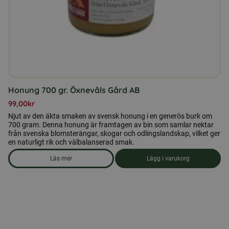
Honung 700 gr. Öxnevåls Gård AB
99,00
kr
Njut av den äkta smaken av svensk honung i en generös burk om
700 gram. Denna honung är framtagen av bin som samlar nektar
från svenska blomsterängar, skogar och odlingslandskap, vilket ger
en naturligt rik och välbalanserad smak.
Läs mer
Lägg i varukorg
om produkten Honung 700 gr. Öxnevåls Gård AB