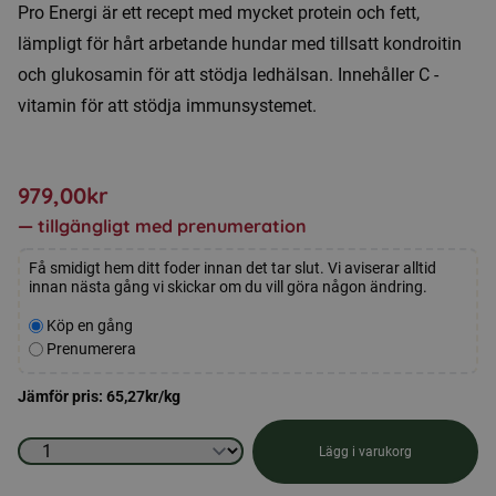
Pro Energi är ett recept med mycket protein och fett,
lämpligt för hårt arbetande hundar med tillsatt kondroitin
och glukosamin för att stödja ledhälsan. Innehåller C -
vitamin för att stödja immunsystemet.
979,00
kr
—
tillgängligt med prenumeration
Få smidigt hem ditt foder innan det tar slut. Vi aviserar alltid
innan nästa gång vi skickar om du vill göra någon ändring.
Välj
Köp en gång
typ
Prenumerera
av
köp
Jämför pris:
65,27
kr
/kg
Hundmat
Lägg i varukorg
-