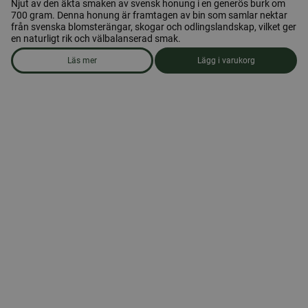
Njut av den äkta smaken av svensk honung i en generös burk om
700 gram. Denna honung är framtagen av bin som samlar nektar
från svenska blomsterängar, skogar och odlingslandskap, vilket ger
en naturligt rik och välbalanserad smak.
Läs mer
Lägg i varukorg
om produkten Honung 700 gr. Öxnevåls Gård AB