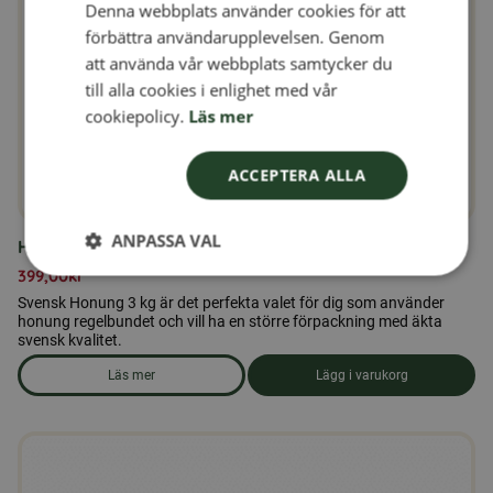
Denna webbplats använder cookies för att
FINNISH
förbättra användarupplevelsen. Genom
DANISH
att använda vår webbplats samtycker du
till alla cookies i enlighet med vår
NORWEGIAN
cookiepolicy.
Läs mer
ACCEPTERA ALLA
ANPASSA VAL
Honung 3 kg.
399,00
kr
Svensk Honung 3 kg är det perfekta valet för dig som använder
honung regelbundet och vill ha en större förpackning med äkta
svensk kvalitet.
Läs mer
Lägg i varukorg
om produkten Honung 3 kg.