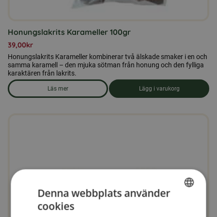
Honungslakrits Karameller 100gr
39,00
kr
Honungslakrits Karameller kombinerar två älskade smaker i en och
samma karamell – den mjuka sötman från honung och den fylliga
karaktären från lakrits.
Läs mer
Lägg i varukorg
om produkten Honungslakrits Karameller 100gr
Denna webbplats använder
cookies
SWEDISH