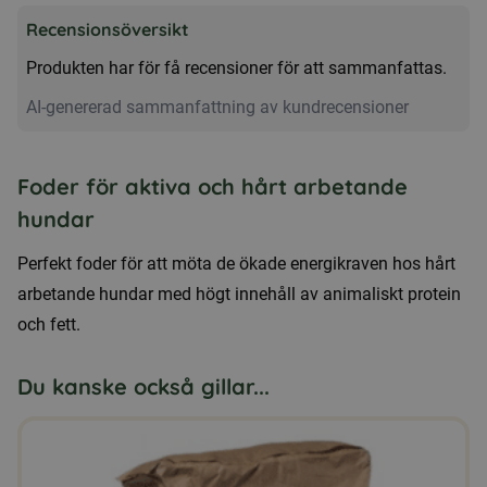
Pro
Recensionsöversikt
Energi
Produkten har för få recensioner för att sammanfattas.
15kg,
torrfoder
AI-genererad sammanfattning av kundrecensioner
för
arbetande
Foder för aktiva och hårt arbetande
hundar
hundar
mängd
Perfekt foder för att möta de ökade energikraven hos hårt
arbetande hundar med högt innehåll av animaliskt protein
och fett.
Du kanske också gillar...