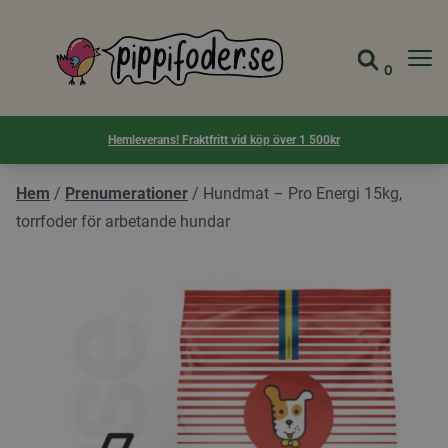
Pippifoder logotyp
0
Gå till 
Visa d
Hemleverans! Fraktfritt vid köp över 1 500kr
Hem
/
Prenumerationer
/
Hundmat – Pro Energi 15kg,
torrfoder för arbetande hundar