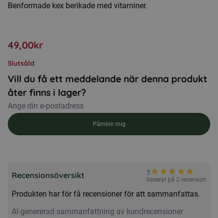
Benformade kex berikade med vitaminer.
49,00
kr
Slutsåld
Vill du få ett meddelande när denna produkt
åter finns i lager?
Påminn mig
★
★
★
★
★
5
Recensionsöversikt
baserat på 2 recension
Produkten har för få recensioner för att sammanfattas.
AI-genererad sammanfattning av kundrecensioner