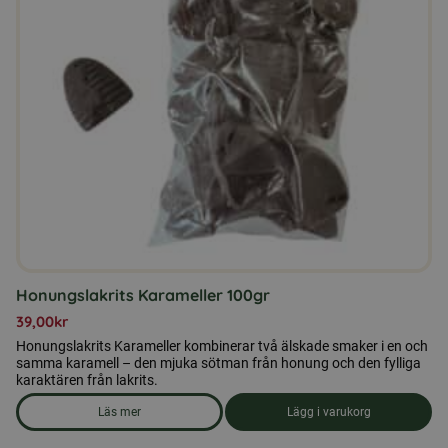
Honungslakrits Karameller 100gr
39,00
kr
Honungslakrits Karameller kombinerar två älskade smaker i en och
samma karamell – den mjuka sötman från honung och den fylliga
karaktären från lakrits.
Läs mer
Lägg i varukorg
om produkten Honungslakrits Karameller 100gr