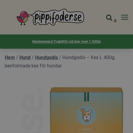
Pippifoder logotyp
0
Gå till 
Visa d
Hemleverans! Fraktfritt vid köp över 1 500kr
Hem
/
Hund
/
Hundgodis
/
Hundgodis – Kex L 400g,
benformade kex för hundar