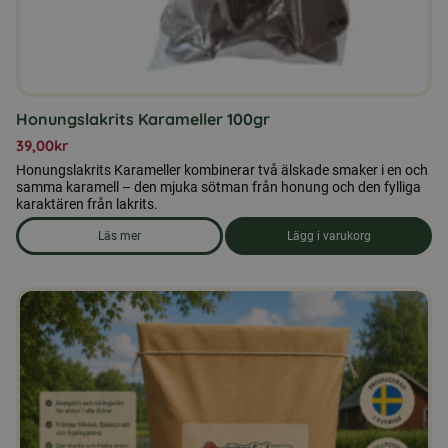
Honungslakrits Karameller 100gr
39,00
kr
Honungslakrits Karameller kombinerar två älskade smaker i en och
samma karamell – den mjuka sötman från honung och den fylliga
karaktären från lakrits.
Läs mer
Lägg i varukorg
om produkten Honungslakrits Karameller 100gr