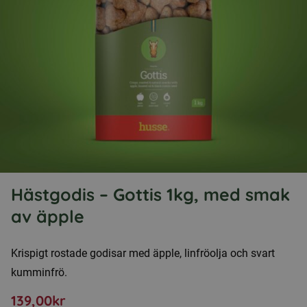
Hästgodis – Gottis 1kg, med smak
av äpple
Krispigt rostade godisar med äpple, linfröolja och svart
kumminfrö.
139,00
kr