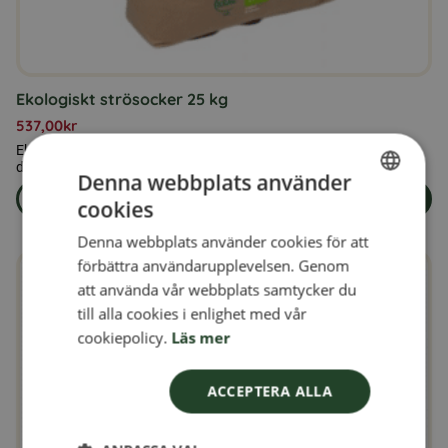
Ekologiskt strösocker 25 kg
537,00
kr
Ekologiskt strösocker 25 kg är ett ekologiskt certifierat socker för
dig som ställer höga krav på råvarornas kvalitet och ursprung.
Denna webbplats använder
Läs mer
Lägg i varukorg
cookies
om produkten Ekologiskt strösocker 25 kg
SWEDISH
Denna webbplats använder cookies för att
FINNISH
förbättra användarupplevelsen. Genom
DANISH
att använda vår webbplats samtycker du
till alla cookies i enlighet med vår
NORWEGIAN
cookiepolicy.
Läs mer
ACCEPTERA ALLA