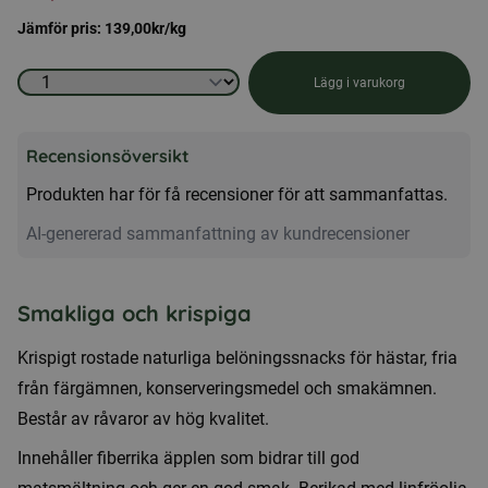
Jämför pris:
139,00
kr
/kg
Hästgodis
Lägg i varukorg
-
Gottis
Recensionsöversikt
1kg,
Produkten har för få recensioner för att sammanfattas.
med
smak
AI-genererad sammanfattning av kundrecensioner
av
äpple
Smakliga och krispiga
mängd
Krispigt rostade naturliga belöningssnacks för hästar, fria
från färgämnen, konserveringsmedel och smakämnen.
Består av råvaror av hög kvalitet.
Innehåller fiberrika äpplen som bidrar till god