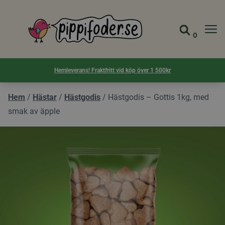
Pippifoder logotyp
0
Gå till 
Visa d
Hemleverans! Fraktfritt vid köp över 1 500kr
Hem
/
Hästar
/
Hästgodis
/
Hästgodis – Gottis 1kg, med
smak av äpple