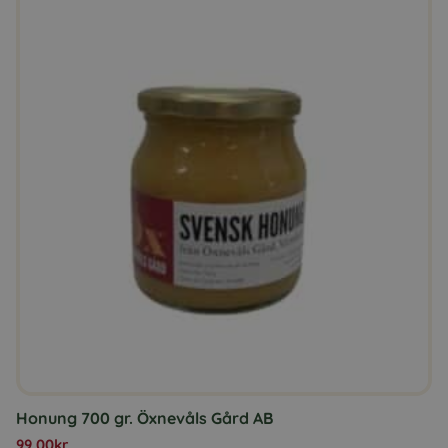
Honung 700 gr. Öxnevåls Gård AB
99,00
kr