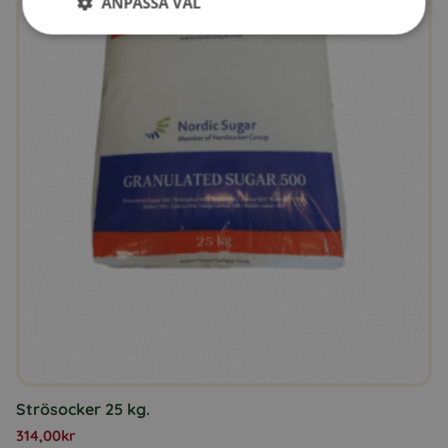
ANPASSA VAL
Strösocker 25 kg.
314,00
kr