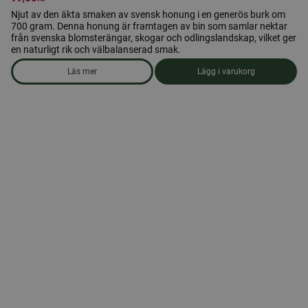
Njut av den äkta smaken av svensk honung i en generös burk om
700 gram. Denna honung är framtagen av bin som samlar nektar
från svenska blomsterängar, skogar och odlingslandskap, vilket ger
en naturligt rik och välbalanserad smak.
Läs mer
Lägg i varukorg
om produkten Honung 700 gr. Öxnevåls Gård AB