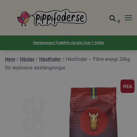
Pippifoder logotyp
0
Gå till 
Visa d
Hemleverans! Fraktfritt vid köp över 1 500kr
Hem
/
Hästar
/
Hästfoder
/
Hästfoder – Fibre energi 20kg
för explosiva anstängningar
REA