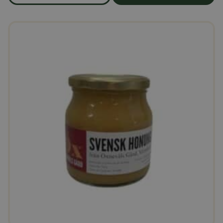
om produkten Ekologiskt strösocker 25 kg