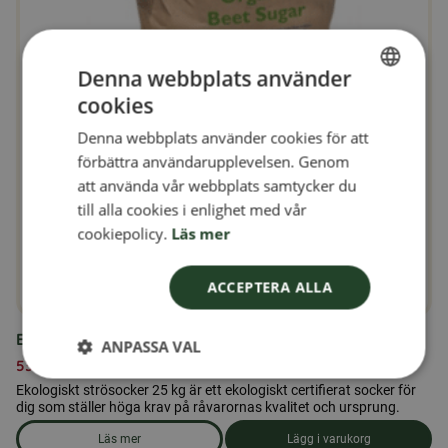
Denna webbplats använder
cookies
SWEDISH
Denna webbplats använder cookies för att
FINNISH
förbättra användarupplevelsen. Genom
DANISH
att använda vår webbplats samtycker du
till alla cookies i enlighet med vår
NORWEGIAN
cookiepolicy.
Läs mer
ACCEPTERA ALLA
Ekologiskt strösocker 25 kg
ANPASSA VAL
537,00
kr
Ekologiskt strösocker 25 kg är ett ekologiskt certifierat socker för
dig som ställer höga krav på råvarornas kvalitet och ursprung.
Läs mer
Lägg i varukorg