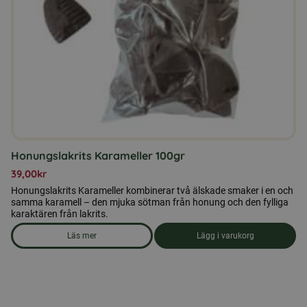
Honungslakrits Karameller 100gr
39,00
kr
Honungslakrits Karameller kombinerar två älskade smaker i en och
samma karamell – den mjuka sötman från honung och den fylliga
karaktären från lakrits.
Läs mer
Lägg i varukorg
om produkten Honungslakrits Karameller 100gr