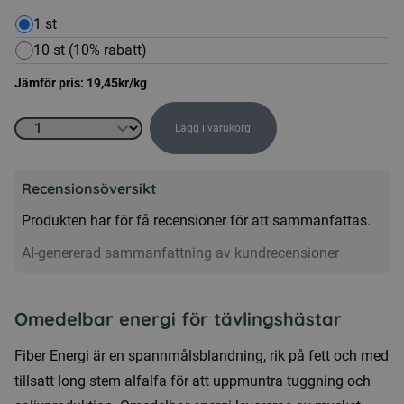
1 st
10 st (10% rabatt)
Jämför pris:
19,45
kr
/kg
Lägg i varukorg
Hästfoder
-
Recensionsöversikt
Fibre
energi
Produkten har för få recensioner för att sammanfattas.
20kg
AI-genererad sammanfattning av kundrecensioner
för
explosiva
anstängningar
Omedelbar energi för tävlingshästar
mängd
Fiber Energi är en spannmålsblandning, rik på fett och med
tillsatt long stem alfalfa för att uppmuntra tuggning och