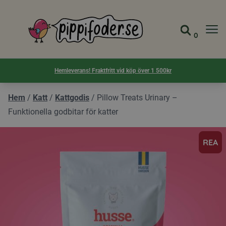
Pippifoder logotyp
0
Gå till 
Visa d
Hemleverans! Fraktfritt vid köp över 1 500kr
Hem
/
Katt
/
Kattgodis
/
Pillow Treats Urinary –
Funktionella godbitar för katter
REA