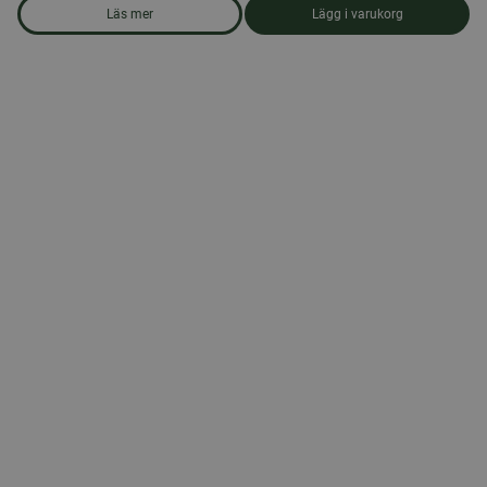
Läs mer
Lägg i varukorg
om produkten Honung 700 gr. Öxnevåls Gård AB