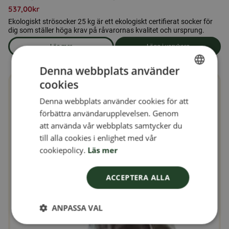
537,00
kr
Ekologiskt strösocker 25 kg är ett ekologiskt certifierat socker för
dig som ställer höga krav på råvarornas kvalitet och ursprung.
Läs mer
Lägg i varukorg
om produkten Ekologiskt strösocker 25 kg
Denna webbplats använder
cookies
SWEDISH
Denna webbplats använder cookies för att
FINNISH
förbättra användarupplevelsen. Genom
DANISH
att använda vår webbplats samtycker du
till alla cookies i enlighet med vår
NORWEGIAN
cookiepolicy.
Läs mer
ACCEPTERA ALLA
ANPASSA VAL