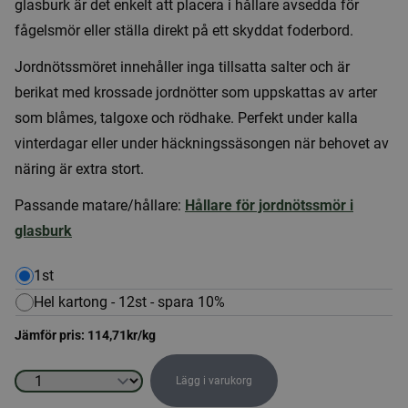
glasburk är det enkelt att placera i hållare avsedda för
fågelsmör eller ställa direkt på ett skyddat foderbord.
Jordnötssmöret innehåller inga tillsatta salter och är
berikat med krossade jordnötter som uppskattas av arter
som blåmes, talgoxe och rödhake. Perfekt under kalla
vinterdagar eller under häckningssäsongen när behovet av
näring är extra stort.
Passande matare/hållare:
Hållare för jordnötssmör i
glasburk
1st
Hel kartong - 12st - spara 10%
Jämför pris:
114,71
kr
/kg
Lägg i varukorg
Jordnötssmör