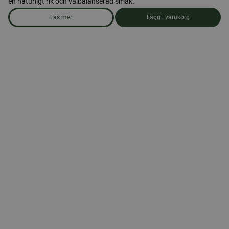
en naturligt rik och välbalanserad smak.
Läs mer
Lägg i varukorg
om produkten Honung 700 gr. Öxnevåls Gård AB