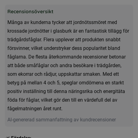
med
Recensionsöversikt
krossade
skogsbär
Många av kunderna tycker att jordnötssmöret med
i
krossade jordnötter i glasburk är en fantastisk tillägg för
glasburk
trädgårdsfåglar. Flera upplever att produkten snabbt
mängd
försvinner, vilket understryker dess popularitet bland
fåglarna. De flesta återkommande recensioner betonar
att både småfåglar och andra besökare i trädgården,
som ekorrar och rådjur, uppskattar smaken. Med ett
betyg på mellan 4 och 5, speglar omdömena en starkt
positiv inställning till denna näringsrika och energitäta
föda för fåglar, vilket gör den till en värdefull del av
fågelmatningen året runt.
AI-genererad sammanfattning av kundrecensioner