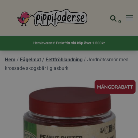
Pippifoder logotyp
0
Gå till 
Visa d
Hemleverans! Fraktfritt vid köp över 1 500kr
Hem
/
Fågelmat
/
Fettfröblandning
/
Jordnötssmör med
krossade skogsbär i glasburk
MÄNGDRABATT