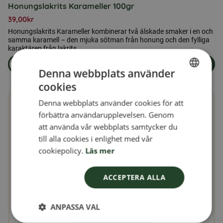
Honungslakrits Karameller 100gr
39,00
kr
Honungslakrits Karameller kombinerar två älskade smaker i en och
samma karamell – den mjuka sötman från honung och den fylliga
karaktären från lakrits.
Läs mer
Lägg i varukorg
om produkten Honungslakrits Karameller 100gr
Denna webbplats använder
cookies
SWEDISH
Denna webbplats använder cookies för att
FINNISH
förbättra användarupplevelsen. Genom
DANISH
att använda vår webbplats samtycker du
till alla cookies i enlighet med vår
NORWEGIAN
cookiepolicy.
Läs mer
ACCEPTERA ALLA
ANPASSA VAL