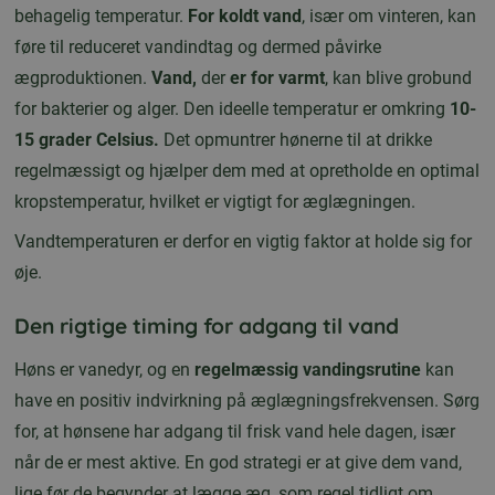
behagelig temperatur.
For koldt vand
, især om vinteren, kan
føre til reduceret vandindtag og dermed påvirke
ægproduktionen.
Vand,
der
er for varmt
, kan blive grobund
for bakterier og alger. Den ideelle temperatur er omkring
10-
15 grader Celsius.
Det opmuntrer hønerne til at drikke
regelmæssigt og hjælper dem med at opretholde en optimal
kropstemperatur, hvilket er vigtigt for æglægningen.
Vandtemperaturen er derfor en vigtig faktor at holde sig for
øje.
Den rigtige timing for adgang til vand
Høns er vanedyr, og en
regelmæssig vandingsrutine
kan
have en positiv indvirkning på æglægningsfrekvensen. Sørg
for, at hønsene har adgang til frisk vand hele dagen, især
når de er mest aktive. En god strategi er at give dem vand,
lige før de begynder at lægge æg, som regel tidligt om