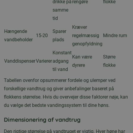
drikke på
rengøre
flokke
samme
tid
Kræver
Hængende
Sparer
15-20
regelmæssig
Mindre rum
vandbeholder
plads
genopfyldning
Konstant
Kan være
Større
Vanddispenser
Varierer
adgang
dyrere
flokke
til vand
Tabellen ovenfor opsummerer fordele og ulemper ved
forskellige vandtrug og giver anbefalinger baseret på
flokkens størrelse. Hvis du overvejer disse faktorer nøje, kan
du vælge det bedste vandingssystem til dine høns.
Dimensionering af vandtrug
Den rigtige størrelse på vandtruget er vigtig. Hver høne har