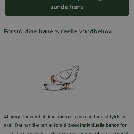
sunde høns
Forstå dine høners reelle vandbehov
At sørge for vand til dine høns er mere end bare at fylde en
skål. Det handler om at forstå deres
individuelle behov for
at skabe et miljø, hvor de trives og lægger optimalt. Forestil