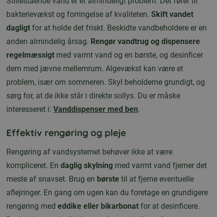
Stillestående vand er et almindeligt problem. Det fører til
bakterievækst og forringelse af kvaliteten.
Skift vandet
dagligt
for at holde det friskt. Beskidte vandbeholdere er en
anden almindelig årsag.
Rengør vandtrug og dispensere
regelmæssigt
med varmt vand og en børste, og desinficer
dem med jævne mellemrum. Algevækst kan være et
problem, især om sommeren. Skyl beholderne grundigt, og
sørg for, at de ikke står i direkte sollys. Du er måske
interesseret i:
Vanddispenser med ben
.
Effektiv rengøring og pleje
Rengøring af vandsystemet behøver ikke at være
kompliceret. En
daglig skylning
med varmt vand fjerner det
meste af snavset. Brug en
børste
til at fjerne eventuelle
aflejringer. En gang om ugen kan du foretage en grundigere
rengøring med
eddike eller bikarbonat
for at desinficere.