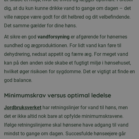
dig, at du kun kunne drikke vand to gange om dagen – det
ville næppe være godt for dit helbred og dit velbefindende.
Det samme gælder for dine høns.
At sikre en god
vandforsyning
er afgørende for hønernes
sundhed og ægproduktionen. For lidt vand kan føre til
dehydrering, nedsat appetit og færre æg. For meget vand
kan på den anden side skabe et fugtigt miljø i hønsehuset,
hvilket øger risikoen for sygdomme. Det er vigtigt at finde en
god balance.
Minimumskrav versus optimal ledelse
Jordbruksverket
har retningslinjer for vand til høns, men
det er ikke altid nok bare at opfylde minimumskravene.
Ifølge retningslinjerne skal hønsene have adgang til vand
mindst to gange om dagen. Succesfulde hønseejere går