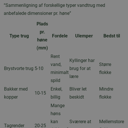
“Sammenligning af forskellige typer vandtrug med
anbefalede dimensioner pr. høne”
Plads
pr.
Type trug
Fordele
Ulemper
Bedst til
høne
(mm)
Rent
Kyllinger har
vand,
Større
Brystvorte trug
5-10
brug for at
minimalt
flokke
lære
spild
Bakker med
Enkel,
Bliver let
Mindre
10-15
kopper
billig
beskidt
flokke
Mange
høns
kan
Sværere at
Mellemstore
Tagrender
20-25