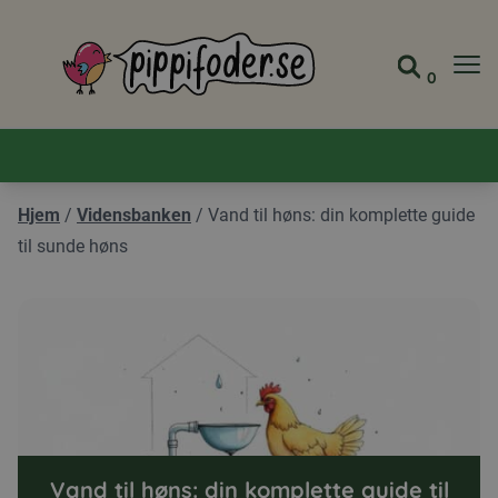
Pippifoder logo
0
Gå til 
Se din
Hjem
/
Vidensbanken
/
Vand til høns: din komplette guide
til sunde høns
Vand til høns: din komplette guide til