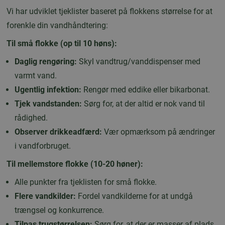
Vi har udviklet tjeklister baseret på flokkens størrelse for at
forenkle din vandhåndtering:
Til små flokke (op til 10 høns):
Daglig rengøring:
Skyl vandtrug/vanddispenser med
varmt vand.
Ugentlig infektion:
Rengør med eddike eller bikarbonat.
Tjek vandstanden:
Sørg for, at der altid er nok vand til
rådighed.
Observer drikkeadfærd:
Vær opmærksom på ændringer
i vandforbruget.
Til mellemstore flokke (10-20 høner):
Alle punkter fra tjeklisten for små flokke.
Flere vandkilder:
Fordel vandkilderne for at undgå
trængsel og konkurrence.
Tilpas trugstørrelsen:
Sørg for, at der er masser af plads