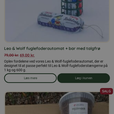
varesiden
Leo & Wolf fuglefoderautomat + bar med talgfrø
79,00
kr.
69,00
kr.
Oplev fordelene ved vores Leo & Wolf-fuglefoderautomat, der er
designet til at passe perfekt til Leo & Wolf-fuglefoderstængerne på
1 kg og 600 g.
Læs mere
Læg i kurven
om produkten Leo & Wolf fuglefoderautomat + bar med talgf
SALG