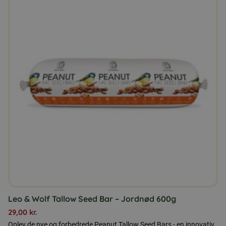
har
flere
varianter.
Mulighederne
kan
vælges
på
varesiden
Leo & Wolf Tallow Seed Bar – Jordnød 600g
29,00
kr.
Oplev de nye og forbedrede Peanut Tallow Seed Bars - en innovativ