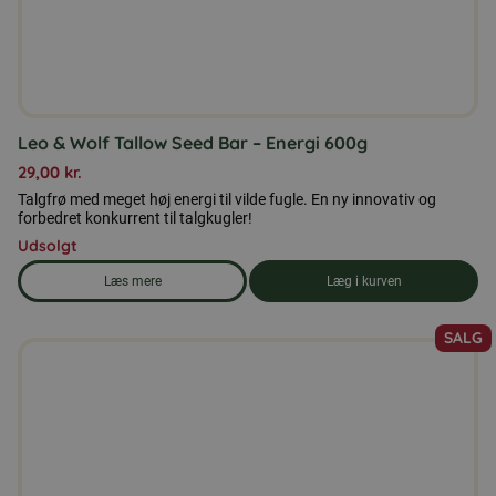
Leo & Wolf Tallow Seed Bar – Energi 600g
29,00
kr.
Talgfrø med meget høj energi til vilde fugle. En ny innovativ og
forbedret konkurrent til talgkugler!
Udsolgt
Læs mere
Læg i kurven
om produkten Leo & Wolf Tallow Seed Bar - Energi 600g
SALG
Dette
vare
har
flere
varianter.