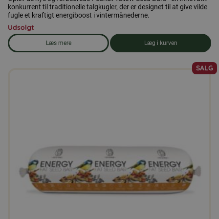
konkurrent til traditionelle talgkugler, der er designet til at give vilde
fugle et kraftigt energiboost i vintermånederne.
Udsolgt
Læs mere
Læg i kurven
om produkten Leo & Wolf Tallow Seed Bar - Jordnød 600g
SALG
Dette
vare
har
flere
varianter.
Mulighederne
kan
vælges
på
varesiden