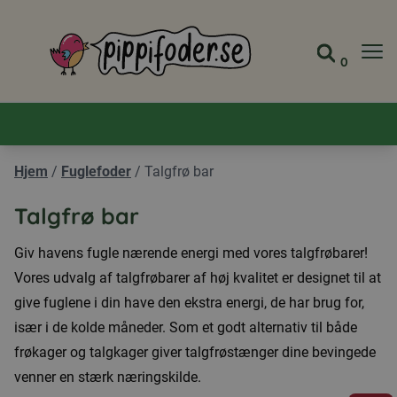
Pippifoder logo
0
Gå til 
Se din
Hjem
/
Fuglefoder
/
Talgfrø bar
Talgfrø bar
Giv havens fugle nærende energi med vores talgfrøbarer!
Vores udvalg af talgfrøbarer af høj kvalitet er designet til at
give fuglene i din have den ekstra energi, de har brug for,
især i de kolde måneder. Som et godt alternativ til både
frøkager og talgkager giver talgfrøstænger dine bevingede
venner en stærk næringskilde.