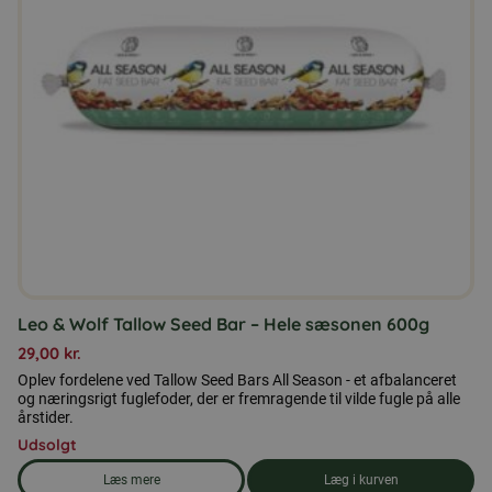
Mulighederne
kan
vælges
på
varesiden
Leo & Wolf Tallow Seed Bar – Hele sæsonen 600g
29,00
kr.
Oplev fordelene ved Tallow Seed Bars All Season - et afbalanceret
og næringsrigt fuglefoder, der er fremragende til vilde fugle på alle
årstider.
Udsolgt
Læs mere
Læg i kurven
om produkten Leo & Wolf Tallow Seed Bar - Hele sæsonen 60