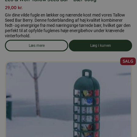
29,00
kr.
Giv dine vilde fugle en lækker og nærende kost med vores Tallow
Seed Bar Berry. Denne foderblanding af høj kvalitet kombinerer
fedt- og energirige frø med næringsrige tørrede bær, hvilket gør den
perfekt til at opfylde fuglenes høje energibehov under krævende
vinterforhold.
Læs mere
Læg i kurven
om produkten Leo & Wolf Tallow Seed Bar - bær 600g
SALG
Dette
vare
har
flere
varianter.
Mulighederne
kan
vælges
på