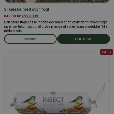
Slikæske med stor fugl
849,00
kr.
699,00
kr.
Den store fuglekasse indeholder masser af lækkerier til vores fugle
og er perfekt, hvis du vil prøve mange af vores "små produkter" til en
nedsat pris.
Læs mere
Læg i kurven
om produkten Slikæske med stor fugl
SALG
Dette
vare
har
flere
varianter.
Mulighederne
kan
vælges
på