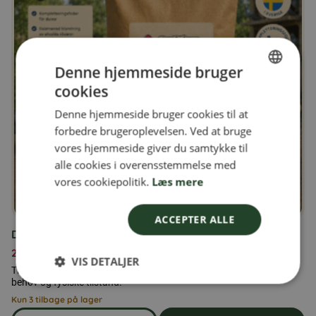
Denne hjemmeside bruger
cookies
SWEDISH
Denne hjemmeside bruger cookies til at
FINNISH
forbedre brugeroplevelsen. Ved at bruge
DANISH
vores hjemmeside giver du samtykke til
alle cookies i overensstemmelse med
NORWEGIAN
vores cookiepolitik.
Læs mere
ACCEPTER ALLE
Duerfoder 25 kg
279,00
kr.
VIS DETALJER
Tilskudsfoder til duer, tilsat vitaminer og mineraler efter dyrets
behov og fysiske tilstand.
Kun 3 tilbage på lager