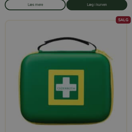
Læs mere
Læg i kurven
om produkten Opvaskemiddel
SALG