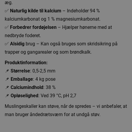
æg.
✅
Naturlig kilde til kalcium
– Indeholder 94 %
kalciumkarbonat og 1 % magnesiumkarbonat.
✅
Forbedrer fordøjelsen
– Hjælper hønerne med at
nedbryde foderet.
✅
Alsidig
brug – Kan også bruges som skridsikring på
trapper og gangarealer og som brøndkalk.
Produktinformation:
📌
Størrelse
: 0,5-2,5 mm
📌
Emballage
: 4 kg pose
📌
Calciumindhold
: 38 %
📌
Opløselighed
: Ved 39 °C, pH 2,7
Muslingeskaller kan støve, når de spredes – vi anbefaler, at
man bruger åndedrætsværn for at undgå støv.