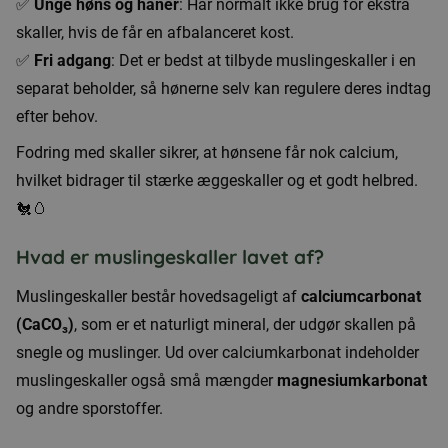
✅
Unge høns og haner
: Har normalt ikke brug for ekstra
skaller, hvis de får en afbalanceret kost.
✅
Fri adgang
: Det er bedst at tilbyde muslingeskaller i en
separat beholder, så hønerne selv kan regulere deres indtag
efter behov.
Fodring med skaller sikrer, at hønsene får nok calcium,
hvilket bidrager til stærke æggeskaller og et godt helbred.
🐔🥚
Hvad er muslingeskaller lavet af?
Muslingeskaller består hovedsageligt af
calciumcarbonat
(CaCO₃)
, som er et naturligt mineral, der udgør skallen på
snegle og muslinger. Ud over calciumkarbonat indeholder
muslingeskaller også små mængder
magnesiumkarbonat
og andre sporstoffer.