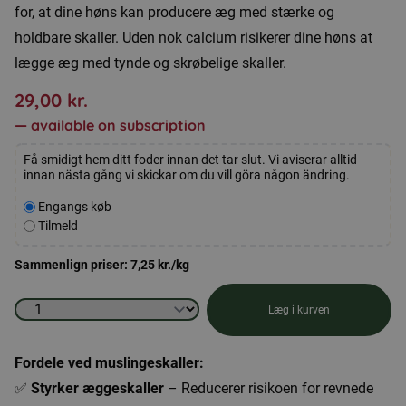
for, at dine høns kan producere æg med stærke og
holdbare skaller. Uden nok calcium risikerer dine høns at
lægge æg med tynde og skrøbelige skaller.
29,00
kr.
—
available on subscription
Få smidigt hem ditt foder innan det tar slut. Vi aviserar alltid
innan nästa gång vi skickar om du vill göra någon ändring.
Velg
Engangs køb
kjøpstype
Tilmeld
Sammenlign priser:
7,25
kr.
/kg
Muslingeskaller
Læg i kurven
4
kg
Fordele ved muslingeskaller:
antal
✅
Styrker æggeskaller
– Reducerer risikoen for revnede