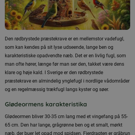
Den rødbrystede præstekrave er en mellemstor vadefugl,
som kan kendes på sit lyse udseende, lange ben og
karakteristiske opadvendte næb. Det er en livlig fugl, som
man ofte hører, længe før man ser den, takket være dens
klare og høje kald. I Sverige er den rødbrystede
præstekrave en almindelig ynglefugl i nordlige vådområder
og en regelmæssig trækfugl langs kyster og søer.
Glødeormens karakteristika
Glødeormen bliver 30-35 cm lang med et vingefang på 55-
65 cm. Den har lange, grågrønne ben og et smalt, mørkt
næb, der buer let opad mod spidsen. Fjerdragten er gråbrun