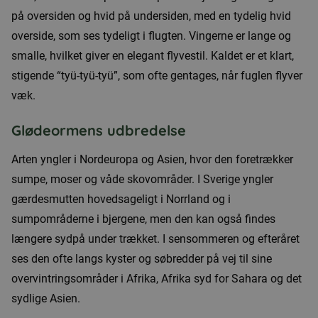
på oversiden og hvid på undersiden, med en tydelig hvid
overside, som ses tydeligt i flugten. Vingerne er lange og
smalle, hvilket giver en elegant flyvestil. Kaldet er et klart,
stigende “tyü-tyü-tyü”, som ofte gentages, når fuglen flyver
væk.
Glødeormens udbredelse
Arten yngler i Nordeuropa og Asien, hvor den foretrækker
sumpe, moser og våde skovområder. I Sverige yngler
gærdesmutten hovedsageligt i Norrland og i
sumpområderne i bjergene, men den kan også findes
længere sydpå under trækket. I sensommeren og efteråret
ses den ofte langs kyster og søbredder på vej til sine
overvintringsområder i Afrika, Afrika syd for Sahara og det
sydlige Asien.