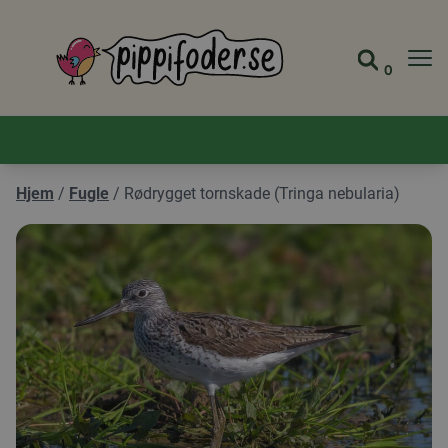
Pippifoder logo
0
Gå til 
Se din
Hjem
/
Fugle
/
Rødrygget tornskade (Tringa nebularia)