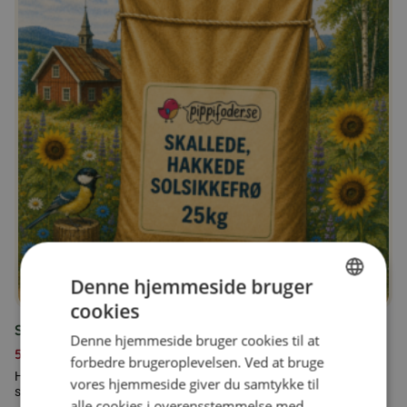
Denne hjemmeside bruger
cookies
SWEDISH
Skallede, hakkede solsikkefrø 25 kg
Denne hjemmeside bruger cookies til at
FINNISH
519,00
kr.
forbedre brugeroplevelsen. Ved at bruge
DANISH
Hakkede solsikkefrø er gode til mindre fugle, der har svært ved at
vores hjemmeside giver du samtykke til
spise et helt solsikkefrø.
alle cookies i overensstemmelse med
NORWEGIAN