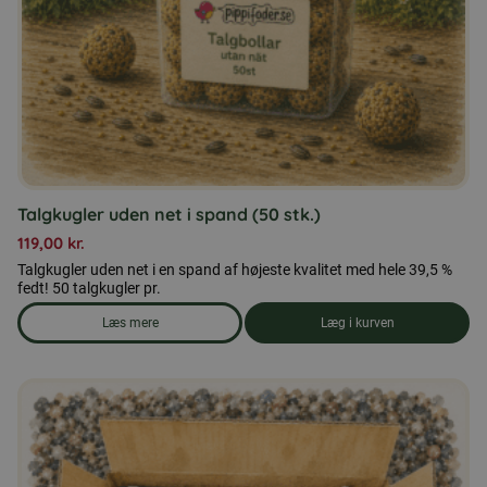
Talgkugler uden net i spand (50 stk.)
119,00
kr.
Talgkugler uden net i en spand af højeste kvalitet med hele 39,5 %
fedt! 50 talgkugler pr.
Læs mere
Læg i kurven
om produkten Talgkugler uden net i spand (50 stk.)