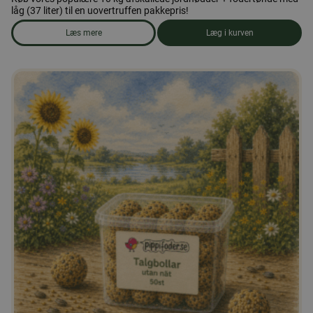
låg (37 liter) til en uovertruffen pakkepris!
Læs mere
Læg i kurven
om produkten Afskallede jordnødder 10 kg + fodertønde