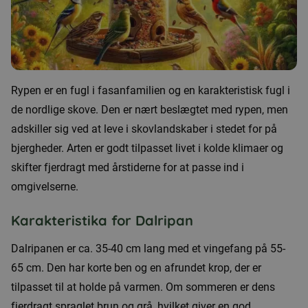
Rypen er en fugl i fasanfamilien og en karakteristisk fugl i
de nordlige skove. Den er nært beslægtet med rypen, men
adskiller sig ved at leve i skovlandskaber i stedet for på
bjergheder. Arten er godt tilpasset livet i kolde klimaer og
skifter fjerdragt med årstiderne for at passe ind i
omgivelserne.
Karakteristika for Dalripan
Dalripanen er ca. 35-40 cm lang med et vingefang på 55-
65 cm. Den har korte ben og en afrundet krop, der er
tilpasset til at holde på varmen. Om sommeren er dens
fjerdragt spraglet brun og grå, hvilket giver en god