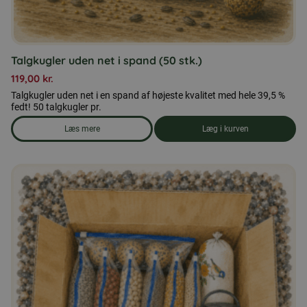
Talgkugler uden net i spand (50 stk.)
119,00
kr.
Talgkugler uden net i en spand af højeste kvalitet med hele 39,5 %
fedt! 50 talgkugler pr.
Læs mere
Læg i kurven
om produkten Talgkugler uden net i spand (50 stk.)