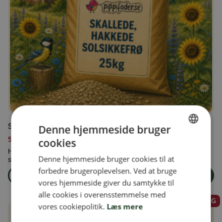
Skallede, hakkede solsikkefrø 25 kg
Denne hjemmeside bruger
519,00
kr.
cookies
SWEDISH
Hakkede solsikkefrø er gode til mindre fugle, der har svært ved at
Denne hjemmeside bruger cookies til at
spise et helt solsikkefrø.
FINNISH
forbedre brugeroplevelsen. Ved at bruge
Læs mere
Læg i kurven
DANISH
om produkten Skallede, hakkede solsikkefrø 25 kg
vores hjemmeside giver du samtykke til
alle cookies i overensstemmelse med
NORWEGIAN
SALG
vores cookiepolitik.
Læs mere
Dette
vare