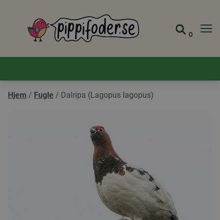
Pippifoder logo
0
Gå til 
Se din
Hjem
/
Fugle
/
Dalripa (Lagopus lagopus)