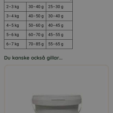
2–3 kg
30–40 g
25–30 g
3–4 kg
40–50 g
30–40 g
4–5 kg
50–60 g
40–45 g
5–6 kg
60–70 g
45–55 g
6–7 kg
70–85 g
55–65 g
Du kanske också gillar...