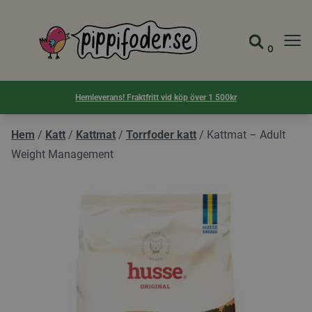
Pippifoder logotyp
0
Gå till 
Visa d
Hemleverans! Fraktfritt vid köp över 1 500kr
Hem
/
Katt
/
Kattmat
/
Torrfoder katt
/
Kattmat – Adult
Weight Management