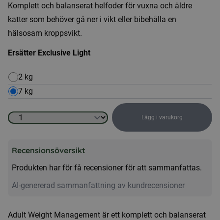
Komplett och balanserat helfoder för vuxna och äldre
katter som behöver gå ner i vikt eller bibehålla en
hälsosam kroppsvikt.
Ersätter Exclusive Light
2 kg
7 kg
Lägg i varukorg
Kattmat
-
Recensionsöversikt
Adult
Weight
Produkten har för få recensioner för att sammanfattas.
Management
AI-genererad sammanfattning av kundrecensioner
mängd
Adult Weight Management är ett komplett och balanserat