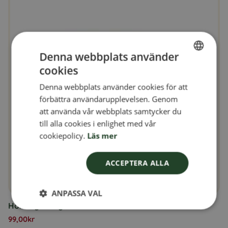
Denna webbplats använder
cookies
SWEDISH
Denna webbplats använder cookies för att
FINNISH
förbättra användarupplevelsen. Genom
DANISH
att använda vår webbplats samtycker du
till alla cookies i enlighet med vår
NORWEGIAN
cookiepolicy.
Läs mer
ACCEPTERA ALLA
ANPASSA VAL
Honung 700 gr. Öxnevåls Gård AB
99,00
kr