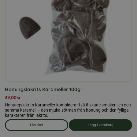
Honungslakrits Karameller 100gr
39,00
kr
Honungslakrits Karameller kombinerar två älskade smaker i en och
samma karamell – den mjuka sötman från honung och den fylliga
karaktären från lakrits.
Läs mer
Lägg i varukorg
om produkten Honungslakrits Karameller 100gr