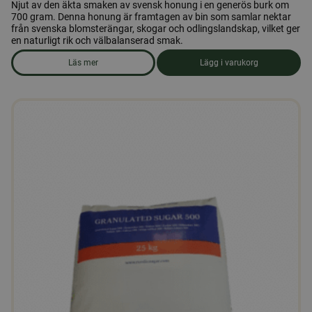
Njut av den äkta smaken av svensk honung i en generös burk om
700 gram. Denna honung är framtagen av bin som samlar nektar
från svenska blomsterängar, skogar och odlingslandskap, vilket ger
en naturligt rik och välbalanserad smak.
Läs mer
Lägg i varukorg
om produkten Honung 700 gr. Öxnevåls Gård AB