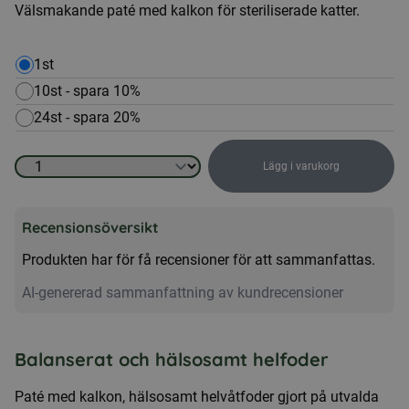
Välsmakande paté med kalkon för steriliserade katter.
1st
10st - spara 10%
24st - spara 20%
Lägg i varukorg
Blötmat
katt
Recensionsöversikt
-
Sterilised,
Produkten har för få recensioner för att sammanfattas.
paté
AI-genererad sammanfattning av kundrecensioner
kalkon,
400g
mängd
Balanserat och hälsosamt helfoder
Paté med kalkon, hälsosamt helvåtfoder gjort på utvalda