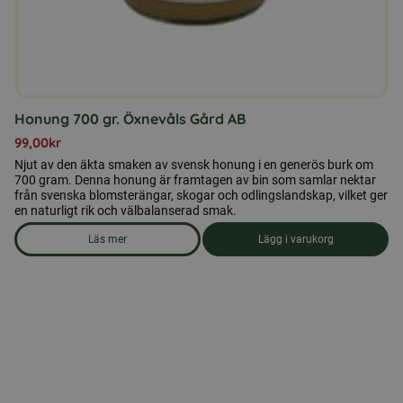
Honung 700 gr. Öxnevåls Gård AB
99,00
kr
Njut av den äkta smaken av svensk honung i en generös burk om
700 gram. Denna honung är framtagen av bin som samlar nektar
från svenska blomsterängar, skogar och odlingslandskap, vilket ger
en naturligt rik och välbalanserad smak.
Läs mer
Lägg i varukorg
om produkten Honung 700 gr. Öxnevåls Gård AB