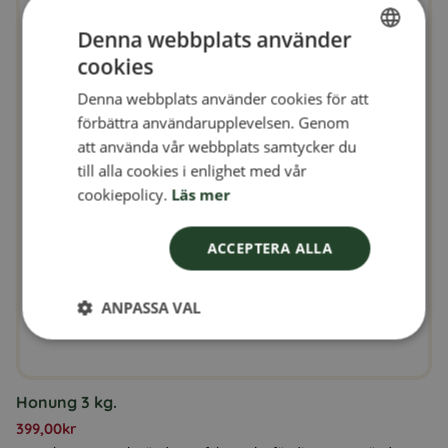
Denna webbplats använder
cookies
SWEDISH
Denna webbplats använder cookies för att
FINNISH
förbättra användarupplevelsen. Genom
DANISH
att använda vår webbplats samtycker du
till alla cookies i enlighet med vår
NORWEGIAN
cookiepolicy.
Läs mer
ACCEPTERA ALLA
ANPASSA VAL
Honung 3 kg.
399,00
kr