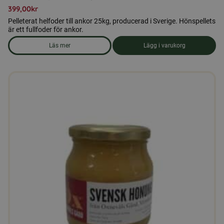
399,00
kr
Pelleterat helfoder till ankor 25kg, producerad i Sverige. Hönspellets
är ett fullfoder för ankor.
Läs mer
Lägg i varukorg
om produkten Ankfoder, pellets 25kg