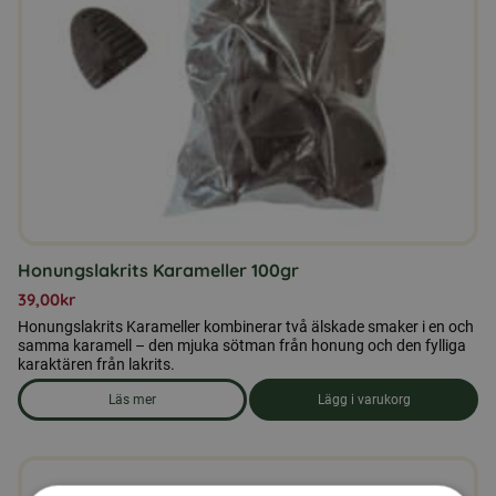
Honungslakrits Karameller 100gr
39,00
kr
Honungslakrits Karameller kombinerar två älskade smaker i en och
samma karamell – den mjuka sötman från honung och den fylliga
karaktären från lakrits.
Läs mer
Lägg i varukorg
om produkten Honungslakrits Karameller 100gr