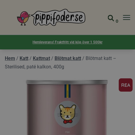
Pippifoder logotyp
0
Gå till 
Visa d
Hemleverans! Fraktfritt vid köp över 1 500kr
Hem
/
Katt
/
Kattmat
/
Blötmat katt
/
Blötmat katt –
Sterilised, paté kalkon, 400g
REA