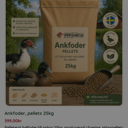
Ankfoder, pellets 25kg
399,00
kr
Pelleterat helfoder till ankor 25kg, producerad i Sverige. Hönspellets