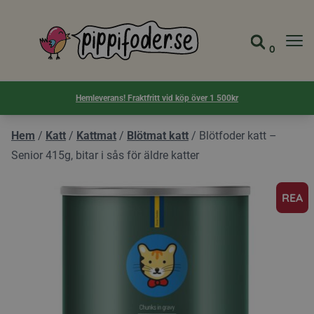
Pippifoder logotyp
0
Gå till 
Visa d
Hemleverans! Fraktfritt vid köp över 1 500kr
Hem
/
Katt
/
Kattmat
/
Blötmat katt
/
Blötfoder katt –
Senior 415g, bitar i sås för äldre katter
REA