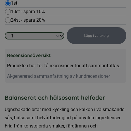
1st
10st - spara 10%
24st - spara 20%
Lägg i varukorg
Blötfoder
katt
Recensionsöversikt
-
Senior
Produkten har för få recensioner för att sammanfattas.
415g,
AI-genererad sammanfattning av kundrecensioner
bitar
i
sås
Balanserat och hälsosamt helfoder
för
Ugnsbakade bitar med kyckling och kalkon i välsmakande
äldre
sås, hälsosamt helvåtfoder gjort på utvalda ingredienser.
katter
Fria från konstgjorda smaker, färgämnen och
mängd