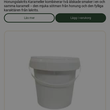
Honungslakrits Karameller kombinerar två älskade smaker i en och
samma karamell – den mjuka sötman från honung och den fylliga
karaktären från lakrits.
Läs mer
Lägg i varukorg
om produkten Honungslakrits Karameller 100gr