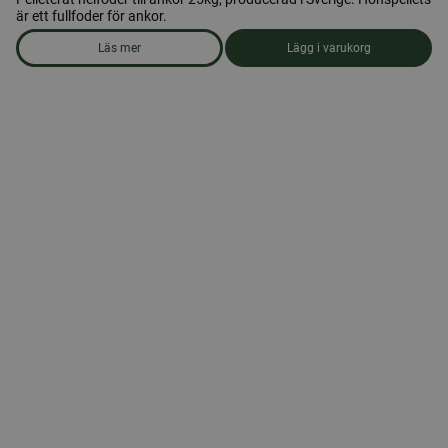
är ett fullfoder för ankor.
Läs mer
Lägg i varukorg
om produkten Ankfoder, pellets 25kg