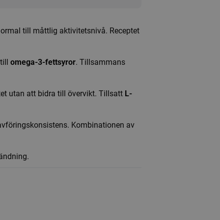
al till måttlig aktivitetsnivå. Receptet
till
omega-3-fettsyror
. Tillsammans
t utan att bidra till övervikt. Tillsatt
L-
l avföringskonsistens. Kombinationen av
vändning.