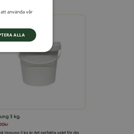
att använda vår
SWEDISH
FINNISH
DANISH
PTERA ALLA
NORWEGIAN
ung 3 kg.
00
kr
k Honung 3 kg är det perfekta valet för dig