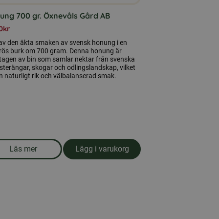
ung 700 gr. Öxnevåls Gård AB
0
kr
 av den äkta smaken av svensk honung i en
rös burk om 700 gram. Denna honung är
tagen av bin som samlar nektar från svenska
terängar, skogar och odlingslandskap, vilket
n naturligt rik och välbalanserad smak.
Läs mer
Lägg i varukorg
om produkten Honung 700 gr. Öxnevåls Gård AB