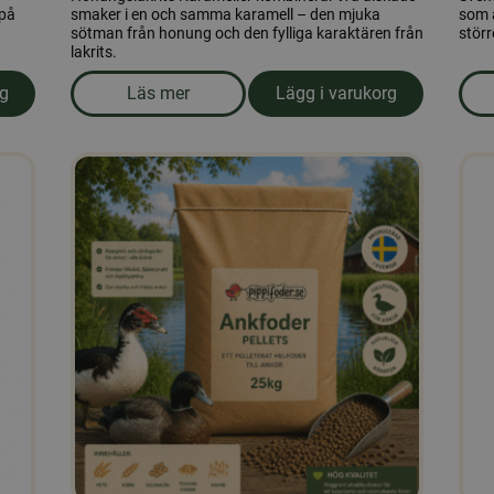
 på
smaker i en och samma karamell – den mjuka
som 
sötman från honung och den fylliga karaktären från
störr
lakrits.
rg
Läs mer
Lägg i varukorg
socker 25 kg
om produkten Honungslakrits Karameller 1