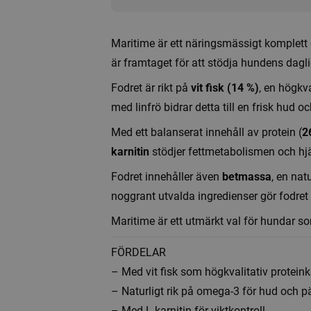
Maritime är ett näringsmässigt komplett 
är framtaget för att stödja hundens dagl
Fodret är rikt på
vit fisk (14 %)
, en högkva
med linfrö bidrar detta till en frisk hud 
Med ett balanserat innehåll av protein (
2
karnitin
stödjer fettmetabolismen och hjä
Fodret innehåller även
betmassa
, en nat
noggrant utvalda ingredienser gör fodret
Maritime är ett utmärkt val för hundar 
FÖRDELAR
– Med vit fisk som högkvalitativ proteink
– Naturligt rik på omega-3 för hud och p
– Med L-karnitin för viktkontroll