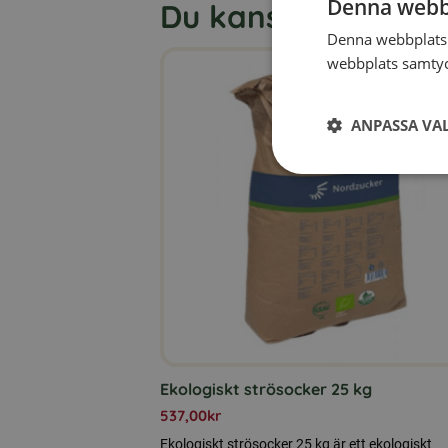
Denna webb
Du kanske också gill
Denna webbplats 
webbplats samtyck
ANPASSA VA
Ekologiskt strösocker 25 kg
537,00
kr
Ekologiskt strösocker 25 kg är ett ekologiskt