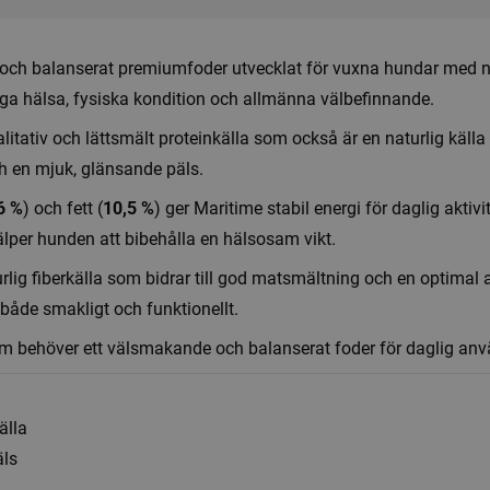
och balanserat premiumfoder utvecklat för vuxna hundar med norm
iga hälsa, fysiska kondition och allmänna välbefinnande.
litativ och lättsmält proteinkälla som också är en naturlig källa 
och en mjuk, glänsande päls.
6 %
) och fett (
10,5 %
) ger Maritime stabil energi för daglig aktivite
lper hunden att bibehålla en hälsosam vikt.
urlig fiberkälla som bidrar till god matsmältning och en optima
 både smakligt och funktionellt.
som behöver ett välsmakande och balanserat foder för daglig an
älla
äls