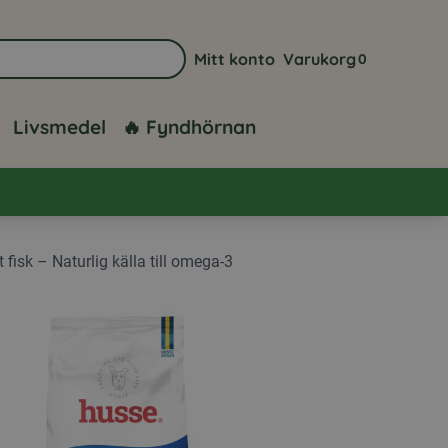
Mitt konto
Varukorg
0
Gå till sidan för mitt konto
Visa din varuk
Livsmedel
🔥 Fyndhörnan
fisk – Naturlig källa till omega-3