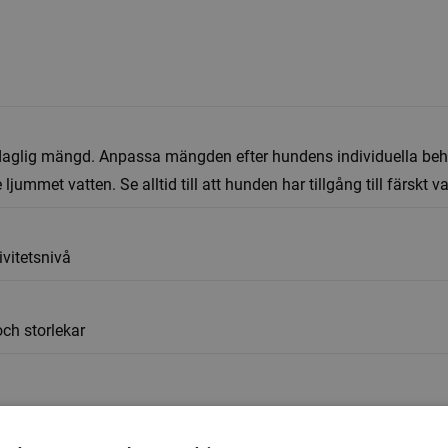
daglig mängd. Anpassa mängden efter hundens individuella beho
 ljummet vatten. Se alltid till att hunden har tillgång till färskt va
ivitetsnivå
och storlekar