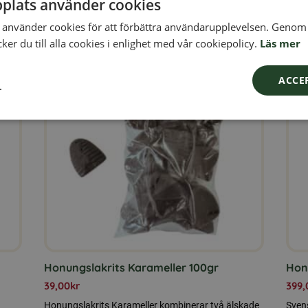
plats använder cookies
ar...
använder cookies för att förbättra användarupplevelsen. Genom 
er du till alla cookies i enlighet med vår cookiepolicy.
Läs mer
ACCE
L
Honungslakrits Karameller 100gr
Hon
39,00
kr
399,
Honungslakrits Karameller kombinerar två älskade
Svens