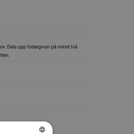
v. Dela upp fodergivan på minst två
tten.