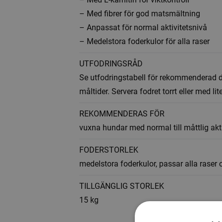
– Med fibrer för god matsmältning
– Anpassat för normal aktivitetsnivå
– Medelstora foderkulor för alla raser
UTFODRINGSRÅD
Se utfodringstabell för rekommenderad 
måltider. Servera fodret torrt eller med lite
REKOMMENDERAS FÖR
vuxna hundar med normal till måttlig akt
FODERSTORLEK
medelstora foderkulor, passar alla raser 
TILLGÄNGLIG STORLEK
15 kg