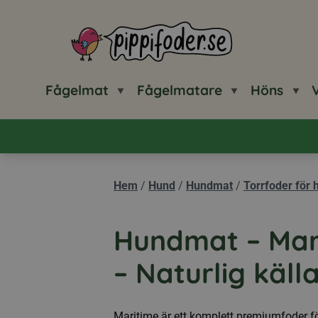
Pippifoder logotyp
Fågelmat
Fågelmatare
Höns
V
Hem
/
Hund
/
Hundmat
/
Torrfoder för 
Hundmat – Marit
– Naturlig käll
Maritime är ett komplett premiumfoder 