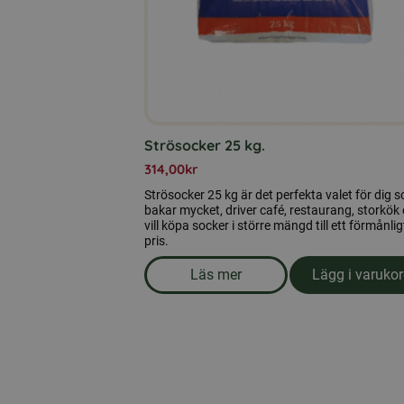
Strösocker 25 kg.
314,00
kr
Strösocker 25 kg är det perfekta valet för dig 
bakar mycket, driver café, restaurang, storkök e
vill köpa socker i större mängd till ett förmånlig
pris.
Läs mer
Lägg i varuko
om produkten Strösocker 25 k