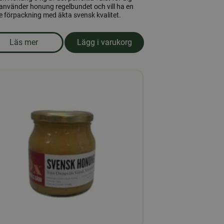
använder honung regelbundet och vill ha en
e förpackning med äkta svensk kvalitet.
Läs mer
Lägg i varukorg
00gr
om produkten Honung 3 kg.