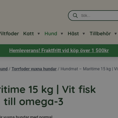
Produktsökning
iltfoder
Katt
Hund
Häst
Tillbehör
Hemleverans! Fraktfritt vid köp över 1 500kr
hund
/
Torrfoder vuxna hundar
/
Hundmat – Maritime 15 kg | Vit 
ime 15 kg | Vit fisk
a till omega-3
för vuxna hundar med normal