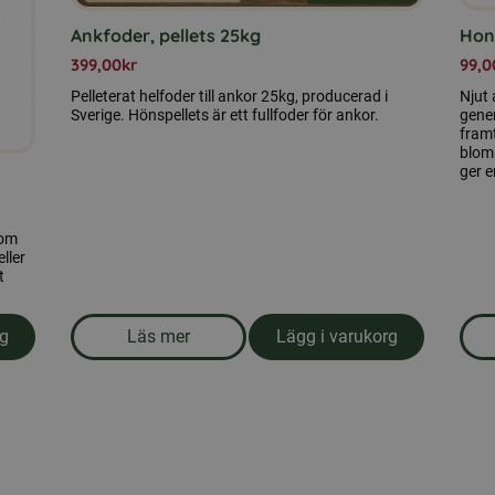
Ankfoder, pellets 25kg
Hon
399,00
kr
99,0
Pelleterat helfoder till ankor 25kg, producerad i
Njut
Sverige. Hönspellets är ett fullfoder för ankor.
gene
fram
bloms
ger e
som
ller
t
Läs mer
Lägg i varukorg
rg
om produkten Ankfoder, pellets 25kg
g.