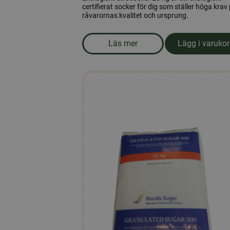
certifierat socker för dig som ställer höga krav
råvarornas kvalitet och ursprung.
Läs mer
Lägg i varuko
om produkten Ekologiskt strö