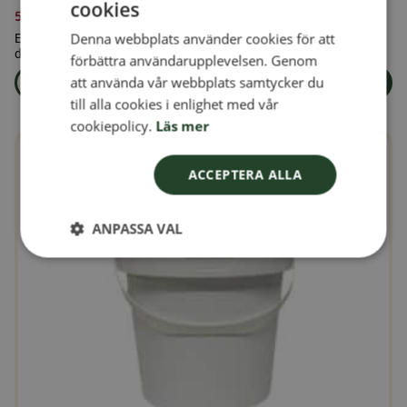
cookies
SWEDISH
537,00
kr
Denna webbplats använder cookies för att
Ekologiskt strösocker 25 kg är ett ekologiskt certifierat socker för
FINNISH
dig som ställer höga krav på råvarornas kvalitet och ursprung.
förbättra användarupplevelsen. Genom
DANISH
att använda vår webbplats samtycker du
Läs mer
Lägg i varukorg
om produkten Ekologiskt strösocker 25 kg
till alla cookies i enlighet med vår
NORWEGIAN
cookiepolicy.
Läs mer
ACCEPTERA ALLA
ANPASSA VAL