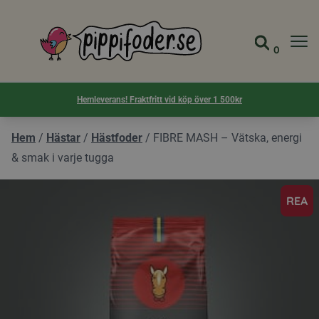
Pippifoder logotyp
0
Gå till 
Visa d
Hemleverans! Fraktfritt vid köp över 1 500kr
Hem
/
Hästar
/
Hästfoder
/
FIBRE MASH – Vätska, energi
& smak i varje tugga
REA