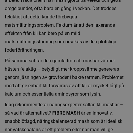
arbete. Traditionellt har mash gjorts på vetekli och getts
oregelbundet, ofta bara en gång i veckan. Det troddes
felaktigt att detta kunde förebygga
matsmältningsproblem. Faktum är att den laxerande
effekten från kli kan bero på en mild
matsmältningsstörning som orsakas av den plötsliga
foderförändringen.
På samma sätt är den gamla tron att mashar värmer
hästen felaktig – betydligt mer kroppsvärme genereras
genom jäsningen av grovfoder i bakre tarmen. Problemet
med att ge enbart kli förvärras av att kli är mycket lågt på
kalcium och essentiella aminosyror som lysin.
Idag rekommenderar näringsexperter sällan kli-mashar –
så vad är alternativet?
FIBRE MASH
är en innovativ,
snabbblötlagd, näringsbalanserad mash som är idealisk
när vätskebalans är ett problem eller när man vill ge