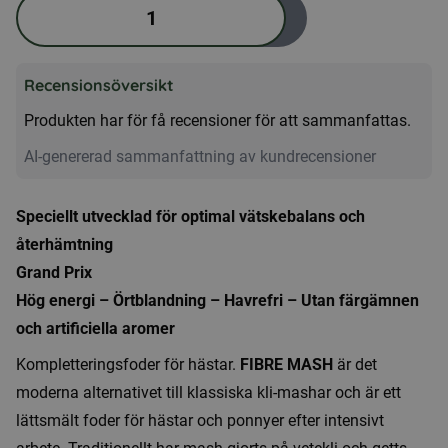
FIBRE
Lägg i varukorg
MASH
–
Recensionsöversikt
Vätska,
energi
Produkten har för få recensioner för att sammanfattas.
&
AI-genererad sammanfattning av kundrecensioner
smak
i
Speciellt utvecklad för optimal vätskebalans och
varje
återhämtning
tugga
Grand Prix
mängd
Hög energi – Örtblandning – Havrefri – Utan färgämnen
och artificiella aromer
Kompletteringsfoder för hästar.
FIBRE MASH
är det
moderna alternativet till klassiska kli-mashar och är ett
lättsmält foder för hästar och ponnyer efter intensivt