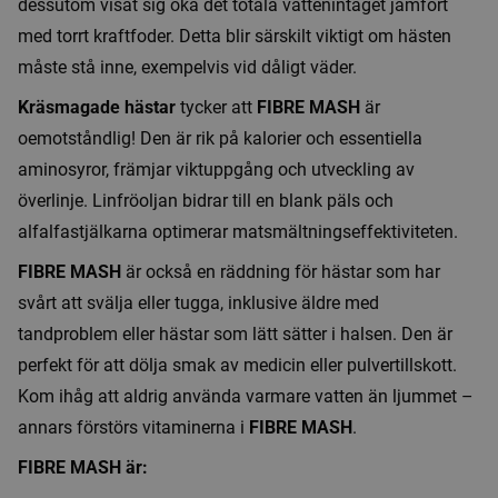
dessutom visat sig öka det totala vattenintaget jämfört
med torrt kraftfoder. Detta blir särskilt viktigt om hästen
måste stå inne, exempelvis vid dåligt väder.
Kräsmagade hästar
tycker att
FIBRE MASH
är
oemotståndlig! Den är rik på kalorier och essentiella
aminosyror, främjar viktuppgång och utveckling av
överlinje. Linfröoljan bidrar till en blank päls och
alfalfastjälkarna optimerar matsmältningseffektiviteten.
FIBRE MASH
är också en räddning för hästar som har
svårt att svälja eller tugga, inklusive äldre med
tandproblem eller hästar som lätt sätter i halsen. Den är
perfekt för att dölja smak av medicin eller pulver­tillskott.
Kom ihåg att aldrig använda varmare vatten än ljummet –
annars förstörs vitaminerna i
FIBRE MASH
.
FIBRE MASH är: