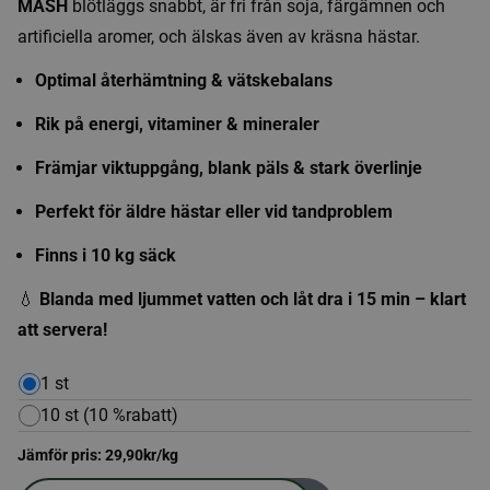
MASH
blötläggs snabbt, är fri från soja, färgämnen och
artificiella aromer, och älskas även av kräsna hästar.
Optimal återhämtning & vätskebalans
Rik på energi, vitaminer & mineraler
Främjar viktuppgång, blank päls & stark överlinje
Perfekt för äldre hästar eller vid tandproblem
Finns i 10 kg säck
💧
Blanda med ljummet vatten och låt dra i 15 min – klart
att servera!
1 st
10 st (10 %rabatt)
Jämför pris:
29,90
kr
/kg