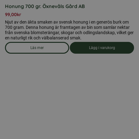
Honung 700 gr. Öxnevåls Gård AB
99,00
kr
Njut av den äkta smaken av svensk honung i en generös burk om
700 gram. Denna honung är framtagen av bin som samlar nektar
från svenska blomsterängar, skogar och odlingslandskap, vilket ger
en naturligt rik och välbalanserad smak.
Läs mer
Lägg i varukorg
om produkten Honung 700 gr. Öxnevåls Gård AB