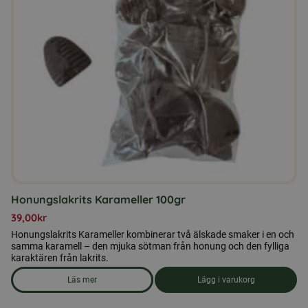
Honungslakrits Karameller 100gr
39,00
kr
Honungslakrits Karameller kombinerar två älskade smaker i en och
samma karamell – den mjuka sötman från honung och den fylliga
karaktären från lakrits.
Läs mer
Lägg i varukorg
om produkten Honungslakrits Karameller 100gr