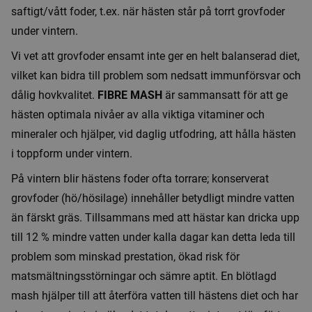
saftigt/vått foder, t.ex. när hästen står på torrt grovfoder
under vintern.
Vi vet att grovfoder ensamt inte ger en helt balanserad diet,
vilket kan bidra till problem som nedsatt immunförsvar och
dålig hovkvalitet.
FIBRE MASH
är sammansatt för att ge
hästen optimala nivåer av alla viktiga vitaminer och
mineraler och hjälper, vid daglig utfodring, att hålla hästen
i toppform under vintern.
På vintern blir hästens foder ofta torrare; konserverat
grovfoder (hö/hösilage) innehåller betydligt mindre vatten
än färskt gräs. Tillsammans med att hästar kan dricka upp
till 12 % mindre vatten under kalla dagar kan detta leda till
problem som minskad prestation, ökad risk för
matsmältningsstörningar och sämre aptit. En blötlagd
mash hjälper till att återföra vatten till hästens diet och har