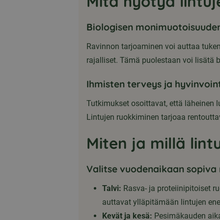
Mitä hyötyä lintu
Biologisen monimuotoisuuden
Ravinnon tarjoaminen voi auttaa tukemaa
rajalliset. Tämä puolestaan voi lisät
Ihmisten terveys ja hyvinvoint
Tutkimukset osoittavat, että läheinen l
Lintujen ruokkiminen tarjoaa rentoutta
Miten ja millä lin
Valitse vuodenaikaan sopiva
Talvi:
Rasva- ja proteiinipitoiset r
auttavat ylläpitämään lintujen en
Kevät ja kesä:
Pesimäkauden aikana