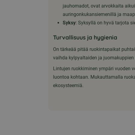
jauhomadot, ovat arvokkaita aikui
auringonkukansiemenillä ja maapä
Syksy
: Syksyllä on hyvä tarjota s
Turvallisuus ja hygienia
On tärkeää pitää ruokintapaikat puhtaina
vaihda kylpyaltaiden ja juomakuppien v
Lintujen ruokkiminen ympäri vuoden voi
luontoa kohtaan. Mukauttamalla ruoka
ekosysteemiä.