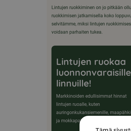
Lintujen ruokkiminen on jo pitkään ollu
ruokkimisen jatkamisella koko loppuvuod
selvitämme, miksi lintujen ruokkimise
voidaan parhaiten tukea.
Lintujen ruokaa
luonnonvaraisille
linnuille!
Markkinoiden edullisimmat hinnat
lintujen ruoalle, kuten
auringonkukansiemenille, maapähkin
ja mokkapalloille!
Tämä sivust