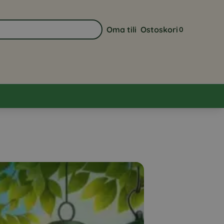
Oma tili
Ostoskori
0
Siirry sivulle Oma tili
Näytä ostoskor