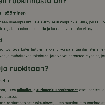
jen ruokinnasta on?
 lisääminen
n useampia lintulajeja erityisesti kaupunkialueilla, joissa luonn
ä biologista monimuotoisuutta ja luoda terveemmän ekosysteemin
i
uontoyhteys, kuten lintujen tarkkailu, voi parantaa ihmisten miel
vaa ja rauhoittavaa toimintaa, jota voivat harrastaa myös ne, j
tuja ruokitaan?
 rehu
uoat, kuten
talipallot
ja
auringonkukansiemenet
, ovat ihanteellis
ergiatasoa.
 kalsiumpitoiset ruoka-aineet, kuten murskatut munankuoret, ja