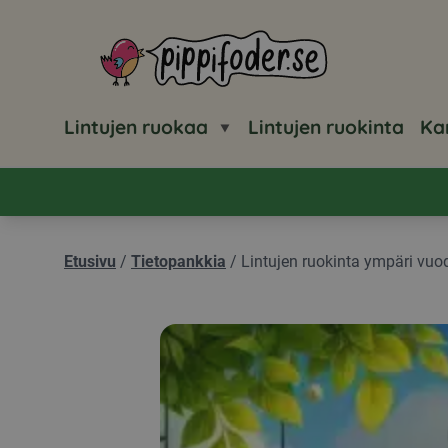
Pippifoder logo
Lintujen ruokaa
Lintujen ruokinta
Ka
Etusivu
/
Tietopankkia
/
Lintujen ruokinta ympäri vuo