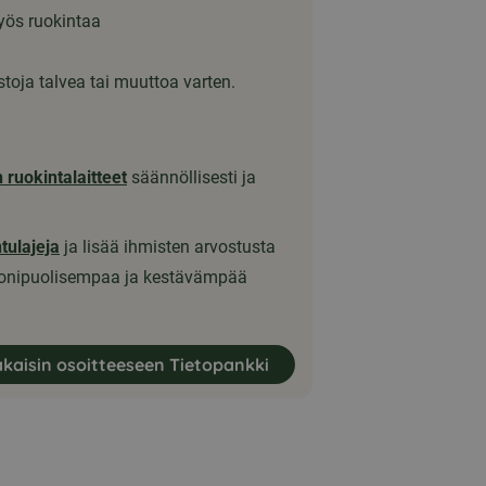
myös ruokintaa
astoja talvea tai muuttoa varten.
n ruokintalaitteet
säännöllisesti ja
ntulajeja
ja lisää ihmisten arvostusta
 monipuolisempaa ja kestävämpää
akaisin osoitteeseen Tietopankki