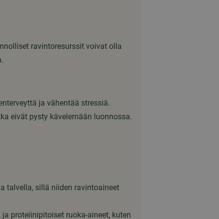
olliset ravintoresurssit voivat olla
.
enterveyttä ja vähentää stressiä.
otka eivät pysty kävelemään luonnossa.
ia talvella, sillä niiden ravintoaineet
 proteiinipitoiset ruoka-aineet, kuten