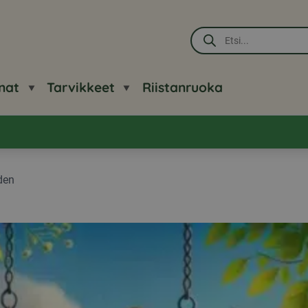
Products
search
nat
Tarvikkeet
Riistanruoka
den