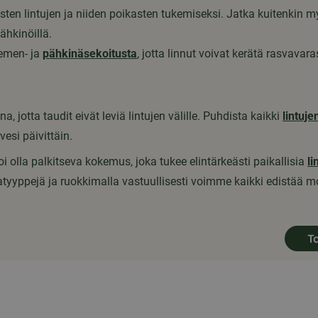
sten lintujen ja niiden poikasten tukemiseksi. Jatka kuitenkin 
hkinöillä.
iemen- ja
pähkinäsekoitusta
, jotta linnut voivat kerätä rasvavar
, jotta taudit eivät leviä lintujen välille. Puhdista kaikki
lintuje
esi päivittäin.
 olla palkitseva kokemus, joka tukee elintärkeästi paikallisia
li
tyyppejä ja ruokkimalla vastuullisesti voimme kaikki edistää
T