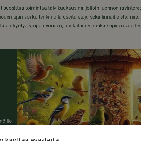
t suosittua toimintaa talvikuukausina, jolloin luonnon ravintores
en ajan voi kuitenkin olla useita etuja sekä linnuille että niitä
sta on hyötyä ympäri vuoden, minkälainen ruoka sopii eri vuoden
öille
o käyttää evästeitä