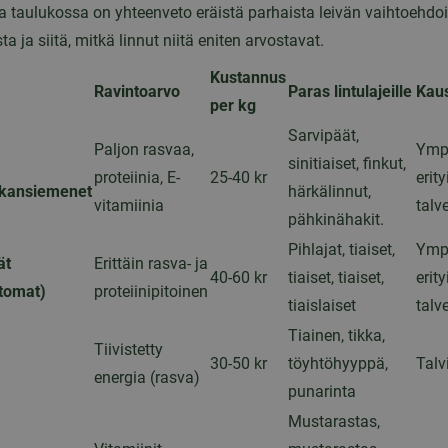
 taulukossa on yhteenveto eräistä parhaista leivän vaihtoehdois
ta ja siitä, mitkä linnut niitä eniten arvostavat.
Kustannus
Ravintoarvo
Paras lintulajeille
Kaus
per kg
Sarvipäät,
Paljon rasvaa,
Ympä
sinitiaiset, finkut,
proteiinia, E-
25-40 kr
erity
kansiemenet
härkälinnut,
vitamiinia
talve
pähkinähakit.
Pihlajat, tiaiset,
Ympä
ät
Erittäin rasva- ja
40-60 kr
tiaiset, tiaiset,
erity
tomat)
proteiinipitoinen
tiaislaiset
talve
Tiainen, tikka,
Tiivistetty
30-50 kr
töyhtöhyyppä,
Talv
energia (rasva)
punarinta
Mustarastas,