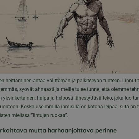
en heittäminen antaa välittömän ja palkitsevan tunteen. Linnut 
hemmäs, syövät ahnaasti ja meille tulee tunne, että olemme tehn
 yksinkertainen, halpa ja helposti lähestyttävä teko, joka luo tu
uontoon. Koska useimmilla ihmisillä on kotona leipää, siitä on t
sten mielissä ”lintujen ruokaa”.
rkoittava mutta harhaanjohtava perinne