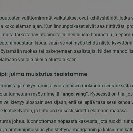
uutosten välittömimmät vaikutukset ovat kehityshäiriöt, jotka 
ua koko elämän ajan. Kun linnunpoikaset eivät saa riittävästi pro
 muita tärkeitä ravintoaineita, niiden luusto haurastuu ja epäm
euta ainoastaan kipua, vaan se voi myös tehdä niistä kyvyttömi
löytämään ruokaa tai pakenemaan saalistajia. Niiden mahdolli
lämään voi olla pilalla alusta alkaen.
iipi: julma muistutus teoistamme
simmista ja näkyvimmistä vääränlaisen ruokinnan seurauksista
 joka tunnetaan myös nimellä
”angel wing”
. Kyseessä on tila, jo
 nivel kiertyy ulospäin sen sijaan, että se lepää tasaisesti kehoa 
ee lentokelvoton, ja lintu on ikuisesti sidottu elämään maassa.
ma johtuu luonnottoman nopeasta kasvusta, jota ruokkii run
ti- ja proteiinipitoisuus yhdistettynä mangaanin ja kalsiumin kalt