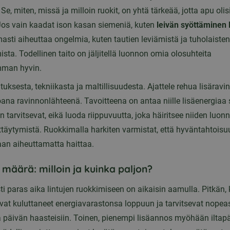
 Se, miten, missä ja milloin ruokit, on yhtä tärkeää, jotta apu olis
Jos vain kaadat ison kasan siemeniä, kuten
leivän syöttäminen l
asti aiheuttaa ongelmia, kuten tautien leviämistä ja tuholaisten
sta. Todellinen taito on jäljitellä luonnon omia olosuhteita
mman hyvin.
tuksesta, tekniikasta ja maltillisuudesta. Ajattele rehua lisäravin
oana ravinnonlähteenä. Tavoitteena on antaa niille lisäenergiaa s
en tarvitsevat, eikä luoda riippuvuutta, joka häiritsee niiden luonn
ttäytymistä. Ruokkimalla harkiten varmistat, että hyväntahtoisu
n aiheuttamatta haittaa.
a määrä: milloin ja kuinka paljon?
i paras aika lintujen ruokkimiseen on aikaisin aamulla. Pitkän,
ovat kuluttaneet energiavarastonsa loppuun ja tarvitsevat nopeas
 päivän haasteisiin. Toinen, pienempi lisäannos myöhään iltapä