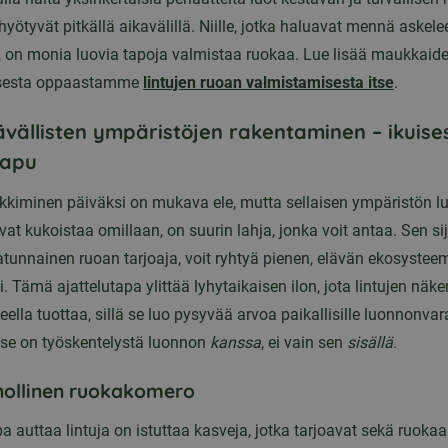
 hyötyvät pitkällä aikavälillä. Niille, jotka haluavat mennä askele
 on monia luovia tapoja valmistaa ruokaa. Lue lisää maukkaid
sesta oppaastamme
lintujen ruoan valmistamisesta itse
.
ävällisten ympäristöjen rakentaminen – ikuises
 apu
okkiminen päiväksi on mukava ele, mutta sellaisen ympäristön l
vat kukoistaa omillaan, on suurin lahja, jonka voit antaa. Sen sij
satunnainen ruoan tarjoaja, voit ryhtyä pienen, elävän ekosystee
i. Tämä ajattelutapa ylittää lyhytaikaisen ilon, jota lintujen näk
teella tuottaa, sillä se luo pysyvää arvoa paikallisille luonnonvara
Kyse on työskentelystä luonnon
kanssa
, ei vain sen
sisällä
.
nollinen ruokakomero
a auttaa lintuja on istuttaa kasveja, jotka tarjoavat sekä ruokaa