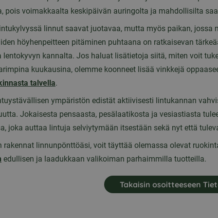
 pois voimakkaalta keskipäivän auringolta ja mahdollisilta saali
intukylvyssä linnut saavat juotavaa, mutta myös paikan, jossa n
iiden höyhenpeitteen pitäminen puhtaana on ratkaisevan tärkeä
a lentokyvyn kannalta. Jos haluat lisätietoja siitä, miten voit tuke
arimpina kuukausina, olemme koonneet lisää vinkkejä oppaa
kinnasta talvella
.
tuystävällisen ympäristön edistät aktiivisesti lintukannan vahvi
utta. Jokaisesta pensaasta, pesälaatikosta ja vesiastiasta tule
a, joka auttaa lintuja selviytymään itsestään sekä nyt että tule
rakennat linnunpönttöäsi, voit täyttää olemassa olevat ruokinta
n
edullisen ja laadukkaan valikoiman parhaimmilla tuotteilla.
Takaisin osoitteeseen Tie