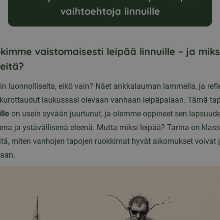
vaihtoehtoja linnuille
okimme vaistomaisesti leipää linnuille – ja mik
eitä?
in luonnolliselta, eikö vain? Näet ankkalauman lammella, ja refl
 kurottaudut laukussasi olevaan vanhaan leipäpalaan. Tämä ta
lle
on usein syvään juurtunut, ja olemme oppineet sen lapsuude
ena ja ystävällisenä eleenä. Mutta miksi leipää? Tarina on klas
iitä, miten vanhojen tapojen ruokkimat hyvät aikomukset voivat 
haan.