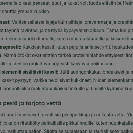
tsemalla oikeat pensaat, puut ja kukat voit luoda elävän buffetin
t nauttia ympäri vuoden.
saat:
Valitse sellaisia lajeja kuin pihlaja, oravanmarja ja orapihl
at täynnä ravintoa, ja ne myös kypsyvät eri aikaan. Tämä luo pi
an ruokailukauden linnuille, kuten mustarastaanille ja kissankäpä
magneetit:
Kukkivat kasvit, kuten paju ja erilaiset yrtit, houkuttel
. Nämä ötökät ovat erittäin tärkeä proteiininlähde erityisesti lin
le, joiden on ruokittava nopeasti kasvavia poikasiaan.
 siemeniä sisältävät kasvit:
Jätä auringonkukat, ohdakkeet ja 
 kasvit pystyyn, vaikka ne olisivat kukkineet. Niiden siemenkan
luonnollisiksi ruokintapaikoiksi finkuille ja tiaisille kylminä ku
pesiä ja tarjota vettä
i linnut tarvitsevat turvallisia pesäpaikkoja ja raikasta vettä. Y
ö
, joka on räätälöity paikallisille pikkulinnuille, kuten huuhkajalle
e, voi vaikuttaa paljon. Sijoita se suojaisaan ja rauhalliseen paik