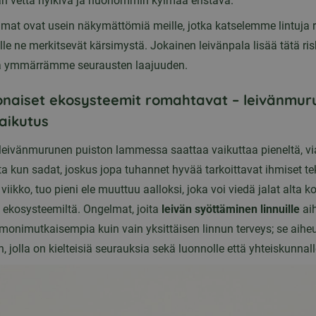
 vettä hylkivä ja huonommin kylmää eristävä.
at ovat usein näkymättömiä meille, jotka katselemme lintuja r
lle ne merkitsevät kärsimystä. Jokainen leivänpala lisää tätä ris
tä ymmärrämme seurausten laajuuden.
naiset ekosysteemit romahtavat – leivänmur
aikutus
 leivänmurunen puiston lammessa saattaa vaikuttaa pieneltä, v
ta kun sadat, joskus jopa tuhannet hyvää tarkoittavat ihmiset te
iikko, tuo pieni ele muuttuu aalloksi, joka voi viedä jalat alta k
a ekosysteemiltä. Ongelmat, joita
leivän syöttäminen linnuille
aih
 monimutkaisempia kuin vain yksittäisen linnun terveys; se aihe
n, jolla on kielteisiä seurauksia sekä luonnolle että yhteiskunnall