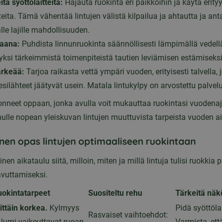
ta syöttölaitteita:
Hajauta ruokinta eri paikkoihin ja käytä erity
teita. Tämä vähentää lintujen välistä kilpailua ja ahtautta ja ant
e lajille mahdollisuuden.
taana:
Puhdista linnunruokinta säännöllisesti lämpimällä vedellä 
ksi tärkeimmistä toimenpiteistä tautien leviämisen estämiseksi
ärkeää:
Tarjoa raikasta vettä ympäri vuoden, erityisesti talvella, j
silähteet jäätyvät usein. Matala lintukylpy on arvostettu palvelu
neet oppaan, jonka avulla voit mukauttaa ruokintasi vuoden
nulle nopean yleiskuvan lintujen muuttuvista tarpeista vuoden a
nen opas lintujen optimaaliseen ruokintaan
nen aikataulu siitä, milloin, miten ja millä lintuja tulisi ruokkia
avuttamiseksi.
uokintatarpeet
Suositeltu rehu
Tärkeitä näk
ittäin korkea.
Kylmyys
Pidä syöttöla
Rasvaiset vaihtoehdot:
 lumi vaikeuttavat ruoan
Varmista, ett