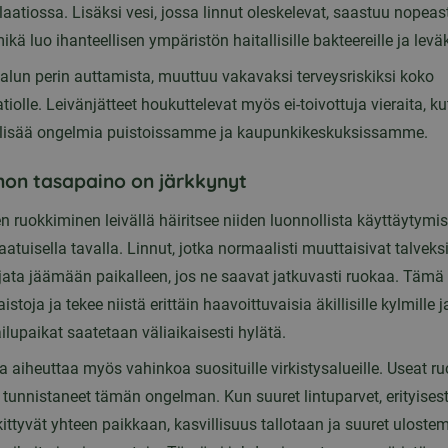
aatiossa. Lisäksi vesi, jossa linnut oleskelevat, saastuu nopeast
mikä luo ihanteellisen ympäristön haitallisille bakteereille ja levä
 alun perin auttamista, muuttuu vakavaksi terveysriskiksi koko
tiolle. Leivänjätteet houkuttelevat myös ei-toivottuja vieraita, kut
 lisää ongelmia puistoissamme ja kaupunkikeskuksissamme.
non tasapaino on järkkynyt
n ruokkiminen leivällä häiritsee niiden luonnollista käyttäytymi
atuisella tavalla. Linnut, jotka normaalisti muuttaisivat talveksi
jata jäämään paikalleen, jos ne saavat jatkuvasti ruokaa. Tämä
stoja ja tekee niistä erittäin haavoittuvaisia äkillisille kylmille j
ailupaikat saatetaan väliaikaisesti hylätä.
 aiheuttaa myös vahinkoa suosituille virkistysalueille. Useat ru
tunnistaneet tämän ongelman. Kun suuret lintuparvet, erityisesti
ittyvät yhteen paikkaan, kasvillisuus tallotaan ja suuret uloste