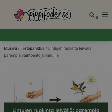
Pippifoder logo
0
Siirry s
Näytä 
Etusivu
/
Tietopankkia
/
Lintujen ruokinta leivällä:
parempia vaihtoehtoja linnuille
Lintujen ruokinta leivällä: parempia