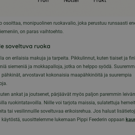
o osoittaa, monipuolinen ruokavalio, joka perustuu runsaasti en
siemeniin, on paras vaihtoehto.
ille soveltuva ruoka
illa on erilaisia makuja ja tarpeita. Pikkulinnut, kuten tiaiset ja fin
eniä siemeniä ja mokkapalloja, jotka on helppo syödä. Suuremma
 ja pähkinät, arvostavat kokonaisia maapähkinöitä ja suurempia
oja.
 kuten ankat ja joutsenet, pärjäävät myös paljon paremmin leivä
lla ruokintatavoilla. Niille voi tarjota maissia, sulatettuja herneit
ita tai vesilinnuille soveltuvaa erikoisrehua. Jos haluat lisätietoj
ta käytöstä, suosittelemme lukemaan Pippi Feederin oppaan
kau