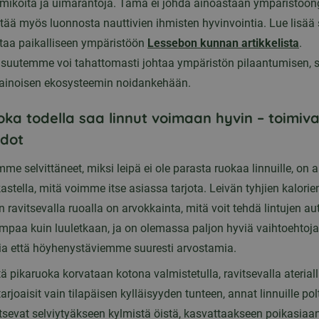
rmikoita ja uimarantoja. Tämä ei johda ainoastaan ympäristöon
ää myös luonnosta nauttivien ihmisten hyvinvointia. Lue lisää s
taa paikalliseen ympäristöön
Lessebon kunnan artikkelista
.
suutemme voi tahattomasti johtaa ympäristön pilaantumisen, s
ainoisen ekosysteemin noidankehään.
oka todella saa linnut voimaan hyvin – toimiva
hdot
me selvittäneet, miksi leipä ei ole parasta ruokaa linnuille, on 
kastella, mitä voimme itse asiassa tarjota. Leivän tyhjien kalorie
ravitsevalla ruoalla on arvokkainta, mitä voit tehdä lintujen au
mpaa kuin luuletkaan, ja on olemassa paljon hyviä vaihtoehtoja,
sia että höyhenystäviemme suuresti arvostamia.
ttä pikaruoka korvataan kotona valmistetulla, ravitsevalla aterial
 tarjoaisit vain tilapäisen kylläisyyden tunteen, annat linnuille pol
itsevat selviytyäkseen kylmistä öistä, kasvattaakseen poikasiaan