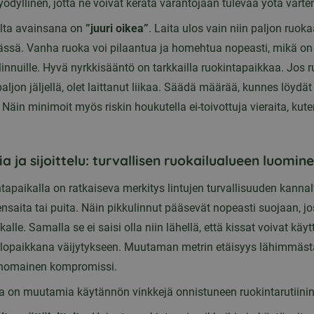
ödyllinen, jotta ne voivat kerätä varantojaan tulevaa yötä varte
lta avainsana on
”juuri oikea”
. Laita ulos vain niin paljon ruoka
ässä. Vanha ruoka voi pilaantua ja homehtua nopeasti, mikä o
 linnuille. Hyvä nyrkkisääntö on tarkkailla ruokintapaikkaa. Jos 
a paljon jäljellä, olet laittanut liikaa. Säädä määrää, kunnes löydä
Näin minimoit myös riskin houkutella ei-toivottuja vieraita, kuten
a ja sijoittelu: turvallisen ruokailualueen luomin
apaikalla on ratkaiseva merkitys lintujen turvallisuuden kannalt
ensaita tai puita. Näin pikkulinnut pääsevät nopeasti suojaan, jo
kalle. Samalla se ei saisi olla niin lähellä, että kissat voivat käy
ilopaikkana väijytykseen. Muutaman metrin etäisyys lähimmäs
inomainen kompromissi.
 on muutamia käytännön vinkkejä onnistuneen ruokintarutiinin