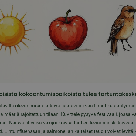
oisista kokoontumispaikoista tulee tartuntakesk
atavilla olevan ruoan jatkuva saatavuus saa linnut kerääntymä
 määriä rajoitettuun tilaan. Kuvittele pysyvä festivaali, jossa v
aan. Näissä tiheissä väkijoukoissa tautien leviämisriski kasvaa
i. Lintuinfluenssan ja salmonellan kaltaiset taudit voivat levitä