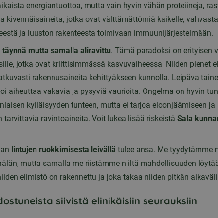
ikaista energiantuottoa, mutta vain hyvin vähän proteiineja, ras
ja kivennäisaineita, jotka ovat välttämättömiä kaikelle, vahvasta
eestä ja luuston rakenteesta toimivaan immuunijärjestelmään.
s
täynnä mutta samalla aliravittu
. Tämä paradoksi on erityisen v
ille, jotka ovat kriittisimmässä kasvuvaiheessa. Niiden pienet e
jatkuvasti rakennusaineita kehittyäkseen kunnolla. Leipävaltain
oi aiheuttaa vakavia ja pysyviä vaurioita. Ongelma on hyvin tun
nlaisen kylläisyyden tunteen, mutta ei tarjoa eloonjäämiseen ja
n tarvittavia ravintoaineita. Voit lukea lisää riskeistä
Sala kunna
aan
lintujen ruokkimisesta leivällä
tulee ansa. Me tyydytämme n
nälän, mutta samalla me riistämme niiltä mahdollisuuden löytää
niiden elimistö on rakennettu ja joka takaa niiden pitkän aikaväl
stuneista siivistä elinikäisiin seurauksiin