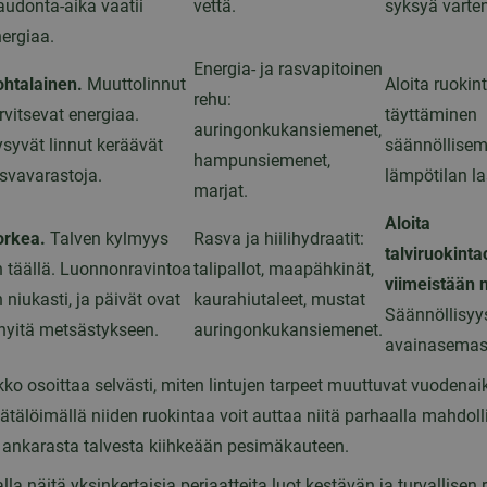
udonta-aika vaatii
vettä.
syksyä varten
ergiaa.
Energia- ja rasvapitoinen
ohtalainen.
Muuttolinnut
Aloita ruokin
rehu:
rvitsevat energiaa.
täyttäminen
auringonkukansiemenet,
syvät linnut keräävät
säännöllise
hampunsiemenet,
svavarastoja.
lämpötilan la
marjat.
Aloita
orkea.
Talven kylmyys
Rasva ja hiilihydraatit:
talviruokint
 täällä. Luonnonravintoa
talipallot, maapähkinät,
viimeistään n
 niukasti, ja päivät ovat
kaurahiutaleet, mustat
Säännöllisyy
hyitä metsästykseen.
auringonkukansiemenet.
avainasemas
ko osoittaa selvästi, miten lintujen tarpeet muuttuvat vuodenai
tälöimällä niiden ruokintaa voit auttaa niitä parhaalla mahdolli
a ankarasta talvesta kiihkeään pesimäkauteen.
a näitä yksinkertaisia periaatteita luot kestävän ja turvallisen ru