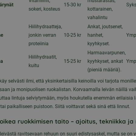
Vitamiinit,
mustarastas,
ärynät
15-30 kr
Syks
sokeri, kosteus
kottarainen,
vahalintu
Hiilihydraatteja,
Ankat, joutsenet,
ne
jonkin verran
10-25 kr
hanhet,
Ymp
proteiinia
kyyhkyset.
Harmaavarpunen,
Hiilihydraatit,
oa
15-25 kr
kyyhkyset, ankat
Ymp
kuitu
(pieniä määriä).
y selvästi ilmi, että yksinkertaisilla keinoilla voi tarjota monille 
saan ja monipuolisen ruokalistan. Korvaamalla leivän näillä vai
auttaa lintuja selviytymään, myös houkutella enemmän erilaisia l
ai paikalliseen puistoon. Siitä voittavat sekä sinä että linnut.
 oikea ruokkimisen taito – ajoitus, tekniikka j
leivästä ravitsevaan rehuun on suuri edistysaskel, mutta se on v