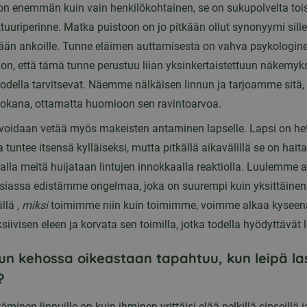
n enemmän kuin vain henkilökohtainen, se on sukupolvelta tois
lttuuriperinne. Matka puistoon on jo pitkään ollut synonyymi sille,
dään ankoille. Tunne eläimen auttamisesta on vahva psykologinen
n, että tämä tunne perustuu liian yksinkertaistettuun näkemyks
todella tarvitsevat. Näemme nälkäisen linnun ja tarjoamme sitä,
kana, ottamatta huomioon sen ravintoarvoa.
voidaan vetää myös makeisten antaminen lapselle. Lapsi on he
a tuntee itsensä kylläiseksi, mutta pitkällä aikavälillä se on haital
alla meitä huijataan lintujen innokkaalla reaktiolla. Luulemme
asiassa edistämme ongelmaa, joka on suurempi kuin yksittäinen 
llä
, miksi
toimimme niin kuin toimimme, voimme alkaa kyseen
siivisen eleen ja korvata sen toimilla, jotka todella hyödyttävät l
nun kehossa oikeastaan tapahtuu, kun leipä l
?
äminen linnuille on kuin ihminen yrittäisi elää pelkillä sipseillä j