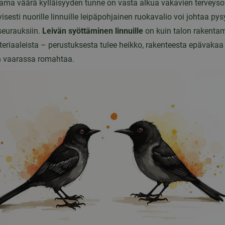
oama väärä kylläisyyden tunne on vasta alkua vakavien terveys
tyisesti nuorille linnuille leipäpohjainen ruokavalio voi johtaa pys
 seurauksiin.
Leivän syöttäminen linnuille
on kuin talon rakenta
teriaaleista – perustuksesta tulee heikko, rakenteesta epävakaa
n vaarassa romahtaa.