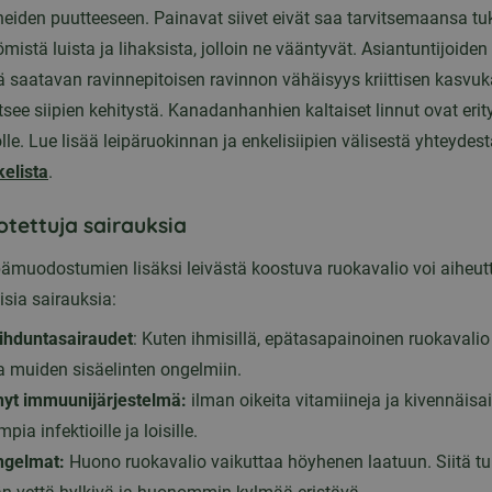
neiden puutteeseen. Painavat siivet eivät saa tarvitsemaansa tu
mistä luista ja lihaksista, jolloin ne vääntyvät. Asiantuntijoid
stä saatavan ravinnepitoisen ravinnon vähäisyys kriittisen kasvu
tsee siipien kehitystä. Kanadanhanhien kaltaiset linnut ovat erity
olle. Lue lisää leipäruokinnan ja enkelisiipien välisestä yhteydes
kelista
.
lotettuja sairauksia
ämuodostumien lisäksi leivästä koostuva ruokavalio voi aiheu
sia sairauksia:
ihduntasairaudet
: Kuten ihmisillä, epätasapainoinen ruokavalio
 muiden sisäelinten ongelmiin.
nyt immuunijärjestelmä:
ilman oikeita vitamiineja ja kivennäisai
mpia infektioille ja loisille.
gelmat:
Huono ruokavalio vaikuttaa höyhenen laatuun. Siitä tu