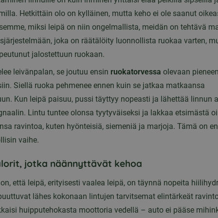
milla. Hetkittäin olo on kylläinen, mutta keho ei ole saanut oikea
mme, miksi leipä on niin ongelmallista, meidän on tehtävä mat
järjestelmään, joka on räätälöity luonnollista ruokaa varten, m
peutunut jalostettuun ruokaan.
elee leivänpalan, se joutuu ensin
ruokatorvessa
olevaan pienee
siin. Siellä ruoka pehmenee ennen kuin se jatkaa matkaansa
n. Kun leipä paisuu, pussi täyttyy nopeasti ja lähettää linnun a
gnaalin. Lintu tuntee olonsa tyytyväiseksi ja lakkaa etsimästä oi
nsa ravintoa, kuten hyönteisiä, siemeniä ja marjoja. Tämä on 
llisin vaihe.
lorit, jotka näännyttävät kehoa
, että leipä, erityisesti vaalea leipä, on täynnä nopeita hiilihydr
puuttuvat lähes kokonaan lintujen tarvitsemat elintärkeät ravint
kkaisi huipputehokasta moottoria vedellä – auto ei pääse mihin