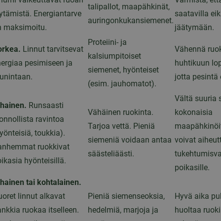
talipallot, maapähkinät,
ytämistä. Energiantarve
saatavilla ei
auringonkukansiemenet.
n maksimoitu.
jäätymään.
Proteiini- ja
orkea.
Linnut tarvitsevat
Vähennä ruo
kalsiumpitoiset
ergiaa pesimiseen ja
huhtikuun lo
siemenet, hyönteiset
unintaan.
jotta pesintä 
(esim. jauhomatot).
Vältä suuria 
lhainen.
Runsaasti
Vähäinen ruokinta.
kokonaisia
onnollista ravintoa
Tarjoa vettä. Pieniä
maapähkinöit
yönteisiä, toukkia).
siemeniä voidaan antaa
voivat aiheut
anhemmat ruokkivat
säästeliäästi.
tukehtumisv
ikasia hyönteisillä.
poikasille.
hainen tai kohtalainen.
oret linnut alkavat
Pieniä siemenseoksia,
Hyvä aika pu
nkkia ruokaa itselleen.
hedelmiä, marjoja ja
huoltaa ruoki