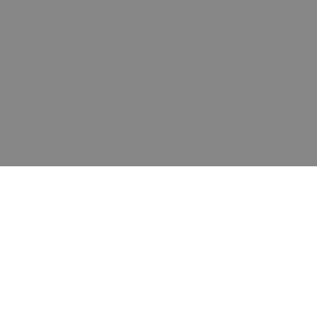
Sidfot