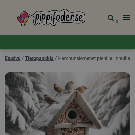
Pippifoder logo
0
Siirry s
Näytä 
Etusivu
/
Tietopankkia
/
Hampunsiemenet pienille linnuille