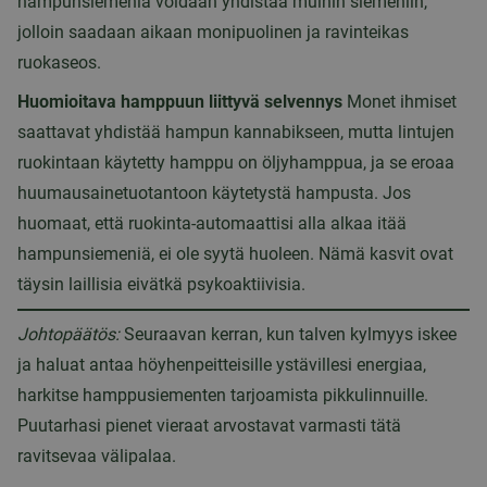
hampunsiemeniä voidaan yhdistää muihin siemeniin,
jolloin saadaan aikaan monipuolinen ja ravinteikas
ruokaseos.
Huomioitava hamppuun liittyvä selvennys
Monet ihmiset
saattavat yhdistää hampun kannabikseen, mutta lintujen
ruokintaan käytetty hamppu on öljyhamppua, ja se eroaa
huumausainetuotantoon käytetystä hampusta. Jos
huomaat, että ruokinta-automaattisi alla alkaa itää
hampunsiemeniä, ei ole syytä huoleen. Nämä kasvit ovat
täysin laillisia eivätkä psykoaktiivisia.
Johtopäätös:
Seuraavan kerran, kun talven kylmyys iskee
ja haluat antaa höyhenpeitteisille ystävillesi energiaa,
harkitse hamppusiementen tarjoamista pikkulinnuille.
Puutarhasi pienet vieraat arvostavat varmasti tätä
ravitsevaa välipalaa.