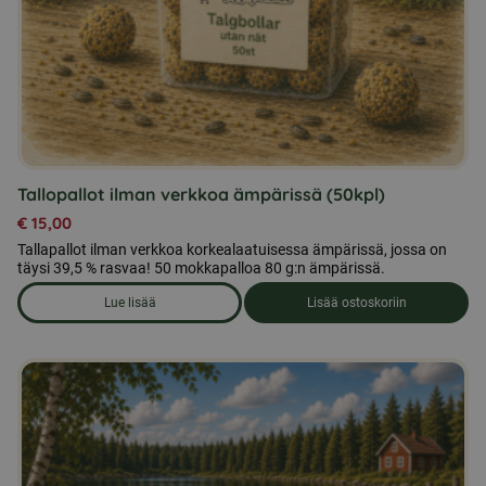
Tallopallot ilman verkkoa ämpärissä (50kpl)
€
15,00
Tallapallot ilman verkkoa korkealaatuisessa ämpärissä, jossa on
täysi 39,5 % rasvaa! 50 mokkapalloa 80 g:n ämpärissä.
Lue lisää
Lisää ostoskoriin
om produkten Tallopallot ilman verkkoa ämpärissä (50kpl)