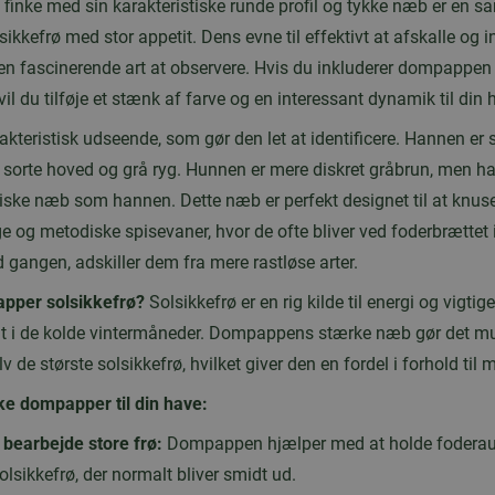
inke med sin karakteristiske runde profil og tykke næb er en sa
lsikkefrø med stor appetit. Dens evne til effektivt at afskalle og 
 en fascinerende art at observere. Hvis du inkluderer dompappen p
 vil du tilføje et stænk af farve og en interessant dynamik til din 
teristisk udseende, som gør den let at identificere. Hannen er 
t, sorte hoved og grå ryg. Hunnen er mere diskret gråbrun, men 
iske næb som hannen. Dette næb er perfekt designet til at knuse
ge og metodiske spisevaner, hvor de ofte bliver ved foderbrættet i
d gangen, adskiller dem fra mere rastløse arter.
pper solsikkefrø?
Solsikkefrø er en rig kilde til energi og vigtig
tigt i de kolde vintermåneder. Dompappens stærke næb gør det mul
v de største solsikkefrø, hvilket giver den en fordel i forhold til 
kke dompapper til din have:
t bearbejde store frø:
Dompappen hjælper med at holde foderau
olsikkefrø, der normalt bliver smidt ud.