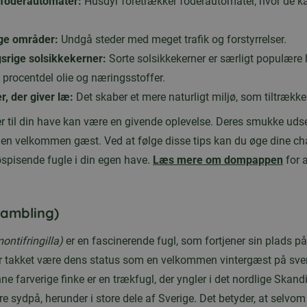
 foderautomater:
Husdyr foretrækker foderautomater, hvor de k
ige områder:
Undgå steder med meget trafik og forstyrrelser.
gsrige solsikkekerner:
Sorte solsikkekerner er særligt populære
 procentdel olie og næringsstoffer.
r, der giver læ:
Det skaber et mere naturligt miljø, som tiltrækk
r til din have kan være en givende oplevelse. Deres smukke ud
 en velkommen gæst. Ved at følge disse tips kan du øge dine cha
øspisende fugle i din egen have.
Læs mere om dompappen
for 
rambling)
montifringilla)
er en fascinerende fugl, som fortjener sin plads på 
sær takket være dens status som en velkommen vintergæst på sv
ne farverige finke er en trækfugl, der yngler i det nordlige Skan
e sydpå, herunder i store dele af Sverige. Det betyder, at selvo