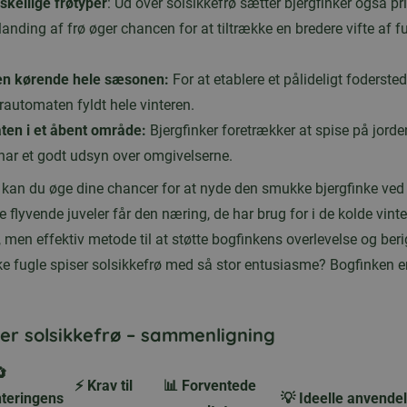
skellige frøtyper
: Ud over solsikkefrø sætter bjergfinker også pr
landing af frø øger chancen for at tiltrække en bredere vifte af f
en kørende hele sæsonen:
For at etablere et pålideligt fodersted
erautomaten fyldt hele vinteren.
ten i et åbent område:
Bjergfinker foretrækker at spise på jorden
 har et godt udsyn over omgivelserne.
s kan du øge dine chancer for at nyde den smukke bjergfinke ved
sse flyvende juveler får den næring, de har brug for i de kolde vin
l, men effektiv metode til at støtte bogfinkens overlevelse og be
ke fugle spiser solsikkefrø med så stor entusiasme? Bogfinken er 
ser solsikkefrø – sammenligning

⚡ Krav til
📊 Forventede
teringens
💡 Ideelle anvende