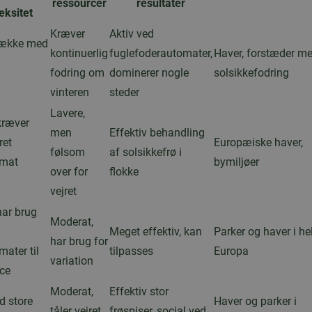
ressourcer
resultater
ksitet
Kræver
Aktiv ved
trække med
kontinuerlig
fuglefoderautomater,
Haver, forstæder m
fodring om
dominerer nogle
solsikkefodring
vinteren
steder
Lavere,
kræver
men
Effektiv behandling
ret
Europæiske haver,
følsom
af solsikkefrø i
omat
bymiljøer
over for
flokke
vejret
ar brug
Moderat,
Meget effektiv, kan
Parker og haver i he
har brug for
ater til
tilpasses
Europa
variation
ce
Moderat,
Effektiv stor
d store
Haver og parker i
tåler vejret
frøspiser, social ved