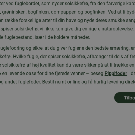
 ved fuglebordet, som nyder solsikkefrø, fra den farverige kardin
 grønirisken, bogfinken, dompappen og bogfinken. Ved at tilby
n række forskellige arter til din have og nyde deres smukke sang
r spiser solsikkefrø, vil ikke kun give dig en rigere naturoplevelse
le fuglebestand, især i de koldere måneder.
uglefodring og sikre, at du giver fuglene den bedste ernæring, e
kefrø. Hvilke fugle, der spiser solsikkefrø, afhænger til dels af fr
 solsikkefrø af høj kvalitet kan du være sikker på at tiltrække en
ab en levende oase for dine fjerede venner – besøg
Pippifoder
i d
g andet fuglefoder. Bestil nemt online og få hurtig levering direkt
Tilb