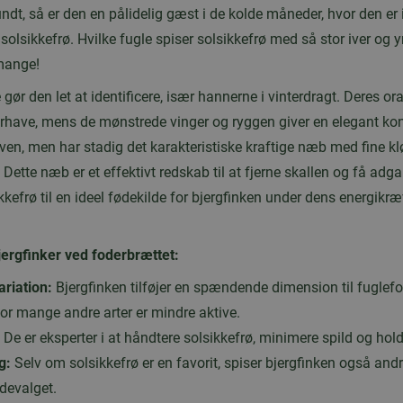
undt, så er den en pålidelig gæst i de kolde måneder, hvor den er i
solsikkefrø. Hvilke fugle spiser solsikkefrø med så stor iver og
 mange!
gør den let at identificere, især hannerne i vinterdragt. Deres or
terhave, mens de mønstrede vinger og ryggen giver en elegant ko
n, men har stadig det karakteristiske kraftige næb med fine kløe
Dette næb er et effektivt redskab til at fjerne skallen og få adg
ikkefrø til en ideel fødekilde for bjergfinken under dens energik
jergfinker ved foderbrættet:
ariation:
Bjergfinken tilføjer en spændende dimension til fuglefo
or mange andre arter er mindre aktive.
De er eksperter i at håndtere solsikkefrø, minimere spild og hold
g:
Selv om solsikkefrø er en favorit, spiser bjergfinken også andr
fødevalget.