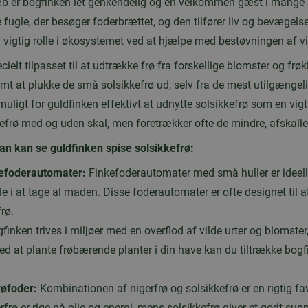
b er bogfinken let genkendelig og en velkommen gæst i mange 
fugle, der besøger foderbrættet, og den tilfører liv og bevægelse
 vigtig rolle i økosystemet ved at hjælpe med bestøvningen af vi
elt tilpasset til at udtrække frø fra forskellige blomster og frøk
mt at plukke de små solsikkefrø ud, selv fra de mest utilgængel
muligt for guldfinken effektivt at udnytte solsikkefrø som en vigt
efrø med og uden skal, men foretrækker ofte de mindre, afskalle
n kan se guldfinken spise solsikkefrø:
kefoderautomater:
Finkefoderautomater med små huller er ideelle
gle i at tage al maden. Disse foderautomater er ofte designet til 
rø.
finken trives i miljøer med en overflod af vilde urter og blomster
Ved at plante frøbærende planter i din have kan du tiltrække bog
røfoder:
Kombinationen af nigerfrø og solsikkefrø er en rigtig fav
rø er rige på olie og energi, mens solsikkefrø giver et godt sup