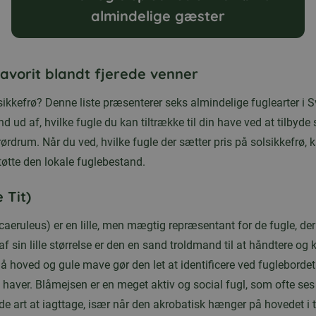
almindelige gæster
favorit blandt fjerede venner
lsikkefrø? Denne liste præsenterer seks almindelige fuglearter i 
nd ud af, hvilke fugle du kan tiltrække til din have ved at tilbyde s
rørdrum. Når du ved, hvilke fugle der sætter pris på solsikkefrø,
tøtte den lokale fuglebestand.
 Tit)
aeruleus) er en lille, men mægtig repræsentant for de fugle, de
 af sin lille størrelse er den en sand troldmand til at håndtere og 
lå hoved og gule mave gør den let at identificere ved fugleborde
aver. Blåmejsen er en meget aktiv og social fugl, som ofte ses i 
de art at iagttage, især når den akrobatisk hænger på hovedet i 