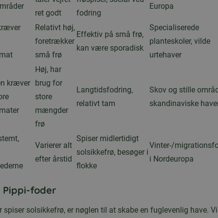
områder
Europa
ret godt
fodring
kræver
Relativt høj,
Specialiserede
Effektiv på små frø,
foretrækker
planteskoler, vilde
kan være sporadisk
omat
små frø
urtehaver
Høj, har
en kræver
brug for
Langtidsfodring,
Skov og stille områd
ore
store
relativt tam
skandinaviske have
mater
mængder
frø
temt,
Spiser midlertidigt
Varierer alt
Vinter-/migrationsf
solsikkefrø, besøger i
efter årstid
i Nordeuropa
ederne
flokke
 Pippi-foder
er spiser solsikkefrø, er nøglen til at skabe en fuglevenlig have. V