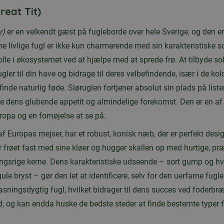
reat Tit)
r)
er en velkendt gæst på fugleborde over hele Sverige, og den er
ne livlige fugl er ikke kun charmerende med sin karakteristiske s
rolle i økosystemet ved at hjælpe med at sprede frø. At tilbyde so
gler til din have og bidrage til deres velbefindende, især i de ko
inde naturlig føde. Sløruglen fortjener absolut sin plads på liste
re dens glubende appetit og almindelige forekomst. Den er en a
ropa og en fornøjelse at se på.
af Europas mejser, har et robust, konisk næb, der er perfekt desig
r frøet fast med sine kløer og hugger skallen op med hurtige, pr
ngsrige kerne. Dens karakteristiske udseende – sort gump og hvi
gule bryst – gør den let at identificere, selv for den uerfarne fu
lpasningsdygtig fugl, hvilket bidrager til dens succes ved foderbr
ad, og kan endda huske de bedste steder at finde bestemte typer f