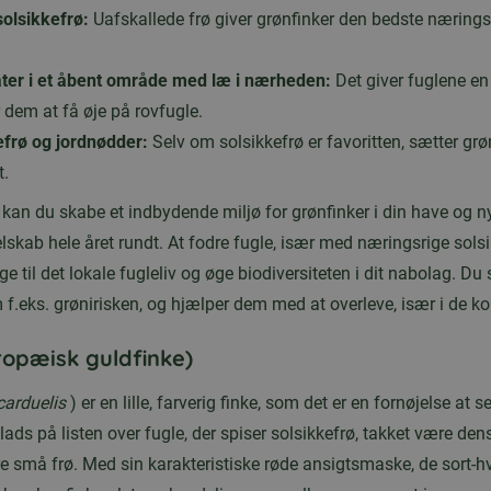
solsikkefrø:
Uafskallede frø giver grønfinker den bedste næringsv
ter i et åbent område med læ i nærheden:
Det giver fuglene en 
r dem at få øje på rovfugle.
frø og jordnødder:
Selv om solsikkefrø er favoritten, sætter grø
t.
s kan du skabe et indbydende miljø for grønfinker i din have og n
skab hele året rundt. At fodre fugle, især med næringsrige solsi
 til det lokale fugleliv og øge biodiversiteten i dit nabolag. Du st
m f.eks. grønirisken, og hjælper dem med at overleve, især i de k
ropæisk guldfinke)
carduelis
) er en lille, farverig finke, som det er en fornøjelse at
lads på listen over fugle, der spiser solsikkefrø, takket være dens
e små frø. Med sin karakteristiske røde ansigtsmaske, de sort-h