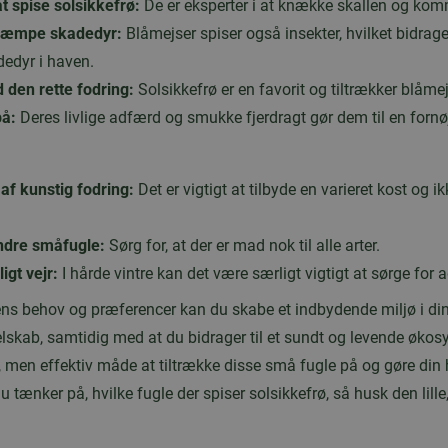
at spise solsikkefrø:
De er eksperter i at knække skallen og komm
kæmpe skadedyr:
Blåmejser spiser også insekter, hvilket bidrager
edyr i haven.
 den rette fodring:
Solsikkefrø er en favorit og tiltrækker blåmej
på:
Deres livlige adfærd og smukke fjerdragt gør dem til en fornøj
af kunstig fodring:
Det er vigtigt at tilbyde en varieret kost og i
ndre småfugle:
Sørg for, at der er mad nok til alle arter.
igt vejr:
I hårde vintre kan det være særligt vigtigt at sørge for 
ens behov og præferencer kan du skabe et indbydende miljø i di
skab, samtidig med at du bidrager til et sundt og levende økosy
, men effektiv måde at tiltrække disse små fugle på og gøre din ha
tænker på, hvilke fugle der spiser solsikkefrø, så husk den lil