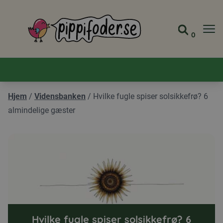
Pippifoder logo
0
Gå til 
Se din
Hjem
/
Vidensbanken
/
Hvilke fugle spiser solsikkefrø? 6
almindelige gæster
Hvilke fugle spiser solsikkefrø? 6