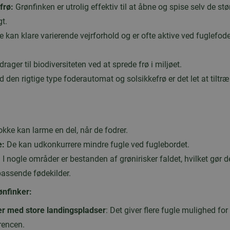
frø:
Grønfinken er utrolig effektiv til at åbne og spise selv de stø
t.
 kan klare varierende vejrforhold og er ofte aktive ved fuglefo
rager til biodiversiteten ved at sprede frø i miljøet.
 den rigtige type foderautomat og solsikkefrø er det let at tiltræk
okke kan larme en del, når de fodrer.
e:
De kan udkonkurrere mindre fugle ved fuglebordet.
:
I nogle områder er bestanden af grønirisker faldet, hvilket gør de
 passende fødekilder.
rønfinker:
r med store landingspladser
: Det giver flere fugle mulighed fo
rencen.