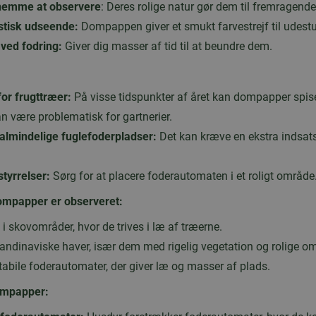
 nemme at observere
: Deres rolige natur gør dem til fremragend
stisk udseende:
Dompappen giver et smukt farvestrejf til udest
d ved fodring:
Giver dig masser af tid til at beundre dem.
or frugttræer:
På visse tidspunkter af året kan dompapper spis
kan være problematisk for gartnerier.
 almindelige fuglefoderpladser:
Det kan kræve en ekstra indsats 
tyrrelser:
Sørg for at placere foderautomaten i et roligt område
ompapper er observeret:
 i skovområder, hvor de trives i læ af træerne.
ndinaviske haver, især dem med rigelig vegetation og rolige om
abile foderautomater, der giver læ og masser af plads.
dompapper: