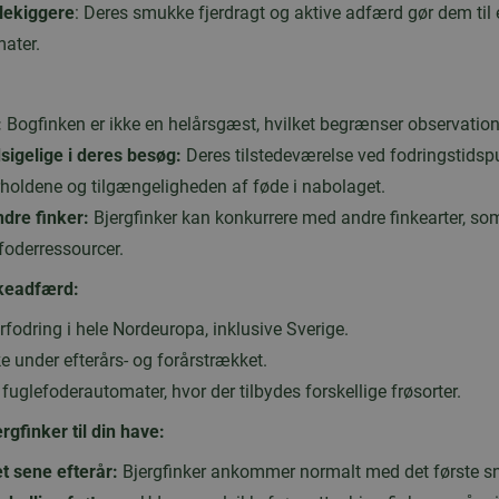
glekiggere
: Deres smukke fjerdragt og aktive adfærd gør dem til 
ater.
:
Bogfinken er ikke en helårsgæst, hvilket begrænser observatio
igelige i deres besøg:
Deres tilstedeværelse ved fodringstidspu
rholdene og tilgængeligheden af føde i nabolaget.
dre finker:
Bjergfinker kan konkurrere med andre finkearter, som
foderressourcer.
keadfærd:
rfodring i hele Nordeuropa, inklusive Sverige.
ke under efterårs- og forårstrækket.
fuglefoderautomater, hvor der tilbydes forskellige frøsorter.
ergfinker til din have:
t sene efterår:
Bjergfinker ankommer normalt med det første sn