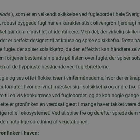
loris
), som er en velkendt skikkelse ved fugleborde i hele Sverige
e, robust byggede fugl har en karakteristisk olivengrøn fjerdragt 
et gør den relativt let at identificere. Men det, der virkelig skille
der er perfekt designet til at knuse og spise solsikkefrø. Dette 
dre fugle, der spiser solsikkefrø, da den effektivt kan håndtere sel
n fortjener bestemt sin plads på listen over fugle, der spiser sol
e en af de hyppigste besøgende ved fuglebrætterne.
ugle og ses ofte i flokke, især i vintermånederne, hvor der er kn
utomater, hvor de ivrigt mæsker sig i solsikkefrø og andre frø. 
e til en vis konkurrence ved fuglebordet, og de kan nogle gange
dette er grønfinken en værdsat gæst i mange haver takket være d
ige rolle i økosystemet. Ved at spise frø og derefter sprede dem 
l den naturlige spredning af vegetationen.
rønfinker i haven: