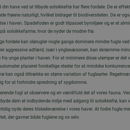
il din have ved at tilbyde solsikkefrø har flere fordele. De er effe
de frøene naturligt, hvilket bidrager til biodiversiteten. De er 
lse i haven. Spadefoden er godt tilpasset bymiljøer og er et almi
 på solsikkefarme, hvor de nyder de modne frø.
e fordele kan slørugler nogle gange dominere mindre fugle ved f
 tider aggressive adfærd, især i ynglesæsonen, kan skræmme min
fra unge planter i haven. For at minimere disse ulemper er det vi
rautomater placeret forskellige steder for at mindske konkurrence
rø kan også tiltrække en større variation af fuglearter. Regelmæ
tig for at forhindre spredning af sygdomme.
erende fugl at observere og en værdifuld del af vores fauna. Ve
lbyde dem et indbydende miljø med adgang til solsikkefrø, kan vi
mtidig nyde deres tilstedeværelse i vores haver. At fodre fugle me
itet, der gavner både fuglene og os selv.