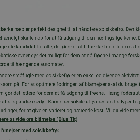
stærke næb er perfekt designet til at håndtere solsikkefrø. Den 
ehændigt skallen op for at få adgang til den næringsrige kerne. D
gende kandidat for alle, der ønsker at tiltrække fugle til deres 
obatiske evner gør det muligt for dem at nå frøene i mange forsk
eborde til hængende automater.
andre småfugle med solsikkefrø er en enkel og givende aktivitet. 
som på. For at optimere fodringen af blåmejser skal du bruge
som gør det lettere for dem at få adgang til frøene. Hæng foderau
atte og andre rovdyr. Kombiner solsikkefrø med andre typer fugl
andinger, for at give en varieret og nærende kost. Vil du vide m
ere at vide om blåmejse (Blue Tit)
blåmejser med solsikkefrø: