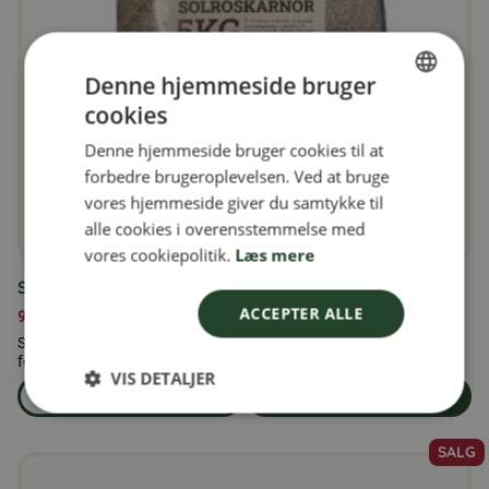
Denne hjemmeside bruger
cookies
SWEDISH
Denne hjemmeside bruger cookies til at
FINNISH
forbedre brugeroplevelsen. Ved at bruge
DANISH
vores hjemmeside giver du samtykke til
alle cookies i overensstemmelse med
NORWEGIAN
vores cookiepolitik.
Læs mere
Solsikkekerner 5 kg
ACCEPTER ALLE
99,00
kr.
Solsikkekerner 5 kg – Naturlige, afskallede solsikkekerner i
fødevarekvalitet Vores naturl...
VIS DETALJER
Læs mere
Læg i kurven
om produkten Solsikkekerner 5 kg
SALG