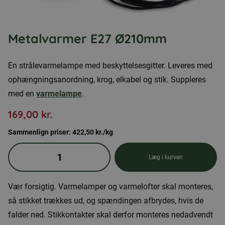
Metalvarmer E27 Ø210mm
En strålevarmelampe med beskyttelsesgitter. Leveres med
ophængningsanordning, krog, elkabel og stik. Suppleres
med en
varmelampe
.
169,00
kr.
Sammenlign priser:
422,50
kr.
/kg
Metalvarmer
Læg i kurven
E27
Ø210mm
Vær forsigtig. Varmelamper og varmelofter skal monteres,
antal
så stikket trækkes ud, og spændingen afbrydes, hvis de
falder ned. Stikkontakter skal derfor monteres nedadvendt