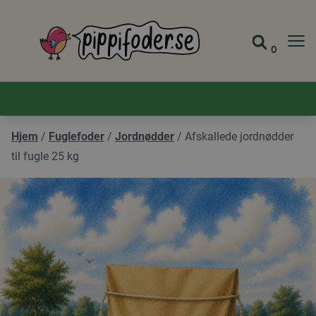
Pippifoder logo
0
Gå til 
Se din
Hjem
/
Fuglefoder
/
Jordnødder
/
Afskallede jordnødder
til fugle 25 kg