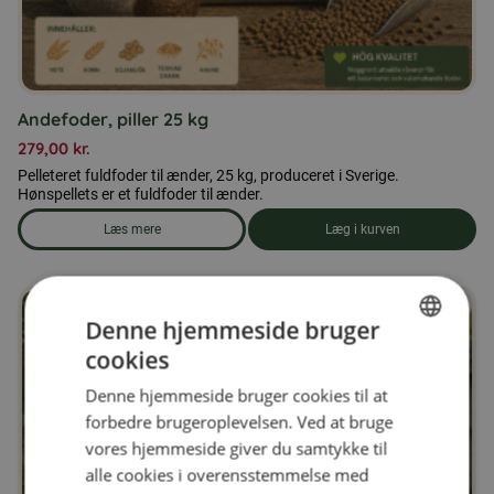
Andefoder, piller 25 kg
279,00
kr.
Pelleteret fuldfoder til ænder, 25 kg, produceret i Sverige.
Hønspellets er et fuldfoder til ænder.
Læs mere
Læg i kurven
om produkten Andefoder, piller 25 kg
Denne hjemmeside bruger
cookies
SWEDISH
Denne hjemmeside bruger cookies til at
FINNISH
forbedre brugeroplevelsen. Ved at bruge
DANISH
vores hjemmeside giver du samtykke til
alle cookies i overensstemmelse med
NORWEGIAN