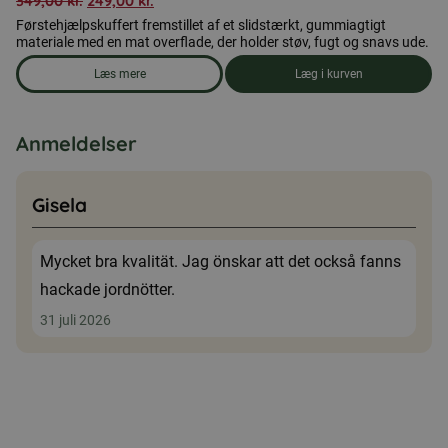
349,00
kr.
249,00
kr.
Førstehjælpskuffert fremstillet af et slidstærkt, gummiagtigt
materiale med en mat overflade, der holder støv, fugt og snavs ude.
Læs mere
Læg i kurven
om produkten Førstehjælpstaske, medium
Anmeldelser
Gisela
Mycket bra kvalität. Jag önskar att det också fanns
hackade jordnötter.
31 juli 2026