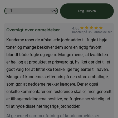
Afskallede
Læg i kurven
jordnødder
til
★
★
★
★
★
★
4.88
Oversigt over anmeldelser
fugle
baseret på 353 anmeldelser
Kunderne roser de afskallede jordnødder til fugle i høje
25
toner, og mange beskriver dem som en rigtig favorit
kg
blandt både fugle og egern. Mange mener, at kvaliteten
antal
er høj, og at produktet er prisværdigt, hvilket gør det til et
godt valg for at tiltrække forskellige fuglearter til haven.
Mange af kunderne sætter pris på den store emballage,
som gør, at nødderne rækker længere. Der er også
enkelte kommentarer om resterende skaller, men generelt
er tilbagemeldingerne positive, og fuglene ser virkelig ud
til at nyde disse næringsrige jordnødder.
AI-genereret sammenfatning af kundeanmeldelser