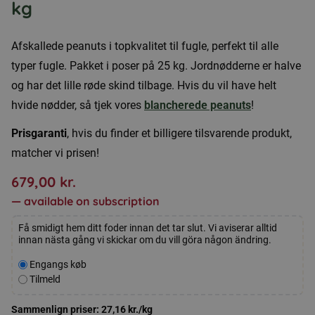
kg
Afskallede peanuts i topkvalitet til fugle, perfekt til alle
typer fugle. Pakket i poser på 25 kg. Jordnødderne er halve
og har det lille røde skind tilbage. Hvis du vil have helt
hvide nødder, så tjek vores
blancherede peanuts
!
Prisgaranti
, hvis du finder et billigere tilsvarende produkt,
matcher vi prisen!
679,00
kr.
—
available on subscription
Få smidigt hem ditt foder innan det tar slut. Vi aviserar alltid
innan nästa gång vi skickar om du vill göra någon ändring.
Velg
Engangs køb
kjøpstype
Tilmeld
Sammenlign priser:
27,16
kr.
/kg