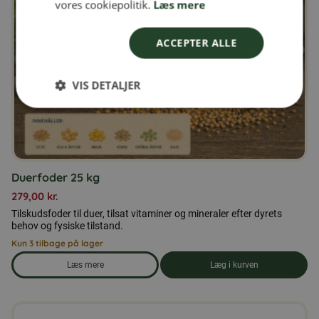
vores cookiepolitik.
Læs mere
ACCEPTER ALLE
VIS DETALJER
Duerfoder 25 kg
279,00
kr.
Tilskudsfoder til duer, tilsat vitaminer og mineraler efter dyrets
behov og fysiske tilstand.
Kun 3 tilbage på lager
Læs mere
Læg i kurven
om produkten Duerfoder 25 kg