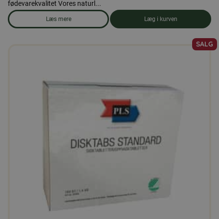
fødevarekvalitet Vores naturl...
Læs mere
Læg i kurven
om produkten Solsikkekerner 5 kg
SALG