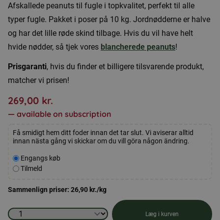
Afskallede peanuts til fugle i topkvalitet, perfekt til alle
typer fugle. Pakket i poser på 10 kg. Jordnødderne er halve
og har det lille røde skind tilbage. Hvis du vil have helt
hvide nødder, så tjek vores
blancherede peanuts
!
Prisgaranti
, hvis du finder et billigere tilsvarende produkt,
matcher vi prisen!
269,00
kr.
—
available on subscription
Få smidigt hem ditt foder innan det tar slut. Vi aviserar alltid
innan nästa gång vi skickar om du vill göra någon ändring.
Velg
Engangs køb
kjøpstype
Tilmeld
Sammenlign priser:
26,90
kr.
/kg
Afskallede
Læg i kurven