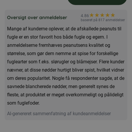
jordnødder
til
★
★
★
★
★
★
4.86
Oversigt over anmeldelser
fugle
baseret på 817 anmeldelser
Mange af kunderne oplever, at de afskallede peanuts til
10
fugle er en stor favorit hos både fugle og egern. I
kg
anmeldelserne fremhæves peanutsens kvalitet og
antal
størrelse, som gør dem nemme at spise for forskellige
fuglearter som f.eks. slørugler og blåmejser. Flere kunder
nævner, at disse nødder hurtigt bliver spist, hvilket vidner
om deres popularitet. Nogle få respondenter sagde, at de
savnede blancherede nødder, men generelt synes de
fleste, at produktet er meget overkommeligt og pålideligt
som fuglefoder.
AI-genereret sammenfatning af kundeanmeldelser