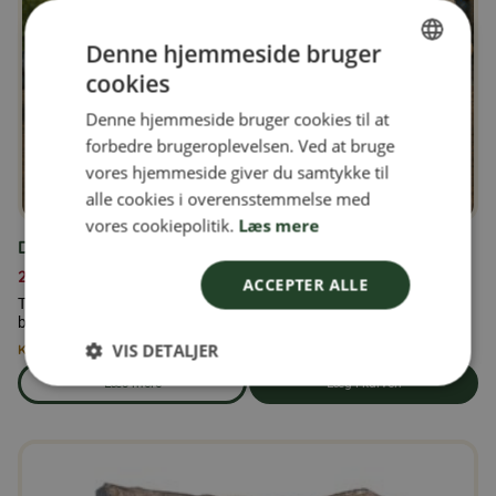
Denne hjemmeside bruger
cookies
SWEDISH
Denne hjemmeside bruger cookies til at
FINNISH
forbedre brugeroplevelsen. Ved at bruge
DANISH
vores hjemmeside giver du samtykke til
alle cookies i overensstemmelse med
NORWEGIAN
vores cookiepolitik.
Læs mere
Duerfoder 25 kg
279,00
kr.
ACCEPTER ALLE
Tilskudsfoder til duer, tilsat vitaminer og mineraler efter dyrets
behov og fysiske tilstand.
VIS DETALJER
Kun 3 tilbage på lager
Læs mere
Læg i kurven
om produkten Duerfoder 25 kg