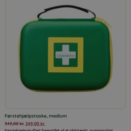
Førstehjælpstaske, medium
349,00
kr.
249,00
kr.
Førstehjælpskuffert fremstillet af et slidstærkt, gummiagtigt