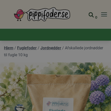
Pippifoder logo
0
Gå til 
Se din
Hjem
/
Fuglefoder
/
Jordnødder
/
Afskallede jordnødder
til fugle 10 kg