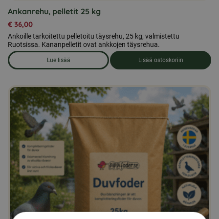
Ankanrehu, pelletit 25 kg
€
36,00
Ankoille tarkoitettu pelletoitu täysrehu, 25 kg, valmistettu
Ruotsissa. Kananpelletit ovat ankkojen täysrehua.
Lue lisää
Lisää ostoskoriin
om produkten Ankanrehu, pelletit 25 kg