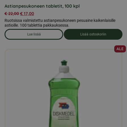
Astianpesukoneen tabletit, 100 kpl
€
22,00
€
17,00
Ruotsissa valmistettu astianpesukoneen pesuaine kaikenlaisille
astioille. 100 tablettia pakkauksessa.
Lue lisää
Lisää ostoskoriin
om produkten Astianpesukoneen tabletit, 100 kpl
ALE