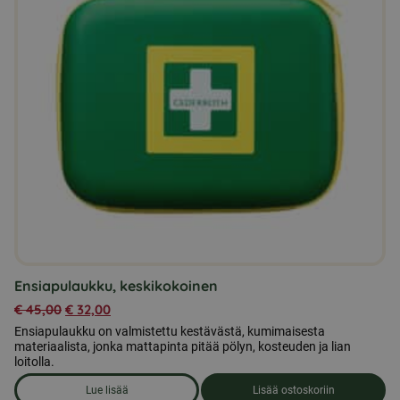
Ensiapulaukku, keskikokoinen
€
45,00
€
32,00
Ensiapulaukku on valmistettu kestävästä, kumimaisesta
materiaalista, jonka mattapinta pitää pölyn, kosteuden ja lian
loitolla.
Lue lisää
Lisää ostoskoriin
om produkten Ensiapulaukku, keskikokoinen