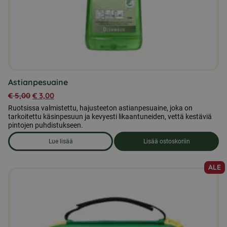
Astianpesuaine
€
5,00
€
3,00
Ruotsissa valmistettu, hajusteeton astianpesuaine, joka on
tarkoitettu käsinpesuun ja kevyesti likaantuneiden, vettä kestäviä
pintojen puhdistukseen.
Lue lisää
Lisää ostoskoriin
om produkten Astianpesuaine
ALE