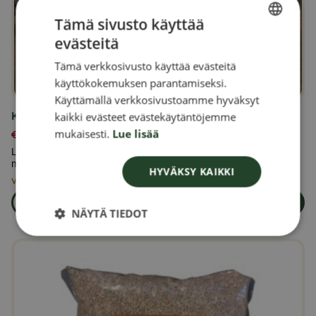
Tämä sivusto käyttää
evästeitä
SWEDISH
Tämä verkkosivusto käyttää evästeitä
FINNISH
käyttökokemuksen parantamiseksi.
DANISH
Käyttämällä verkkosivustoamme hyväksyt
Kyyhkysrehua 25 kg
kaikki evästeet evästekäytäntöjemme
NORWEGIAN
mukaisesti.
Lue lisää
€
36,00
Lisäravinto kyyhkyille; sisältää eläimen tarpeiden ja kunnon
mukaisia vitamiineja ja kivennäisaineita.
HYVÄKSY KAIKKI
Vain 3 jäljellä varastossa
Lue lisää
Lisää ostoskoriin
om produkten Kyyhkysrehua 25 kg
NÄYTÄ TIEDOT