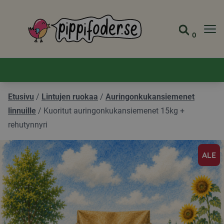
Pippifoder logo
0
Siirry s
Näytä 
Etusivu
/
Lintujen ruokaa
/
Auringonkukansiemenet
linnuille
/
Kuoritut auringonkukansiemenet 15kg +
rehutynnyri
ALE