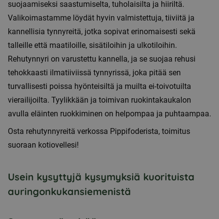
suojaamiseksi saastumiselta, tuholaisilta ja hiiriltä.
Valikoimastamme löydät hyvin valmistettuja, tiiviitä ja
kannellisia tynnyreitä, jotka sopivat erinomaisesti sekä
talleille että maatiloille, sisätiloihin ja ulkotiloihin.
Rehutynnyri on varustettu kannella, ja se suojaa rehusi
tehokkaasti ilmatiiviissä tynnyrissä, joka pitää sen
turvallisesti poissa hyönteisiltä ja muilta ei-toivotuilta
vierailijoilta. Tyylikkään ja toimivan ruokintakaukalon
avulla eläinten ruokkiminen on helpompaa ja puhtaampaa.
Osta rehutynnyreitä verkossa Pippifoderista, toimitus
suoraan kotiovellesi!
Usein kysyttyjä kysymyksiä kuorituista
auringonkukansiemenistä