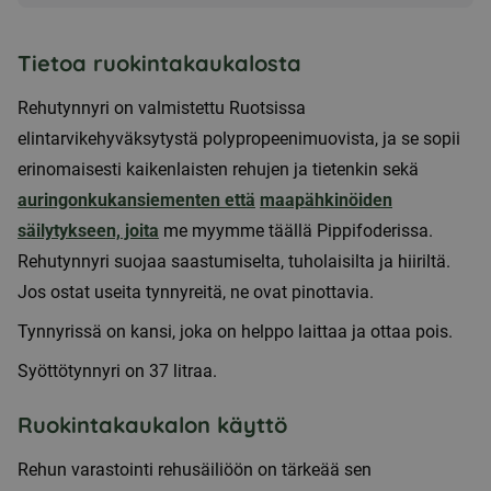
Tietoa ruokintakaukalosta
Rehutynnyri on valmistettu Ruotsissa
elintarvikehyväksytystä polypropeenimuovista, ja se sopii
erinomaisesti kaikenlaisten rehujen ja tietenkin sekä
auringonkukansiementen että
maapähkinöiden
säilytykseen, joita
me myymme täällä Pippifoderissa.
Rehutynnyri suojaa saastumiselta, tuholaisilta ja hiiriltä.
Jos ostat useita tynnyreitä, ne ovat pinottavia.
Tynnyrissä on kansi, joka on helppo laittaa ja ottaa pois.
Syöttötynnyri on 37 litraa.
Ruokintakaukalon käyttö
Rehun varastointi rehusäiliöön on tärkeää sen