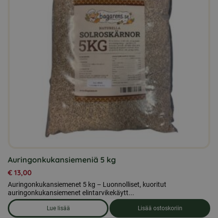
Auringonkukansiemeniä 5 kg
€
13,00
Auringonkukansiemenet 5 kg – Luonnolliset, kuoritut
auringonkukansiemenet elintarvikekäytt...
Lue lisää
Lisää ostoskoriin
om produkten Auringonkukansiemeniä 5 kg