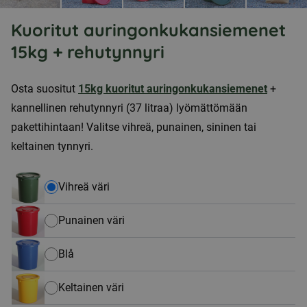
Kuoritut auringonkukansiemenet
15kg + rehutynnyri
Osta suositut
15kg kuoritut auringonkukansiemenet
+
kannellinen rehutynnyri (37 litraa) lyömättömään
pakettihintaan! Valitse vihreä, punainen, sininen tai
keltainen tynnyri.
Vihreä väri
Punainen väri
Blå
Keltainen väri