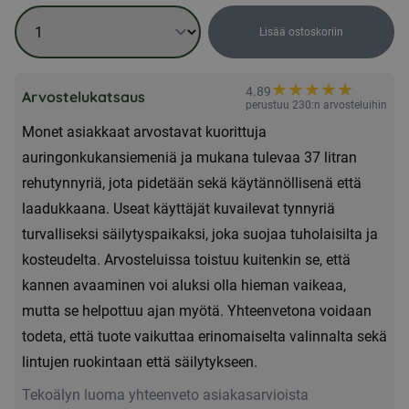
Lisää ostoskoriin
Kuoritut
auringonkukansiemenet
★
★
★
★
★
★
4.89
15kg
Arvostelukatsaus
perustuu 230:n arvosteluihin
+
Monet asiakkaat arvostavat kuorittuja
rehutynnyri
auringonkukansiemeniä ja mukana tulevaa 37 litran
määrä
rehutynnyriä, jota pidetään sekä käytännöllisenä että
laadukkaana. Useat käyttäjät kuvailevat tynnyriä
turvalliseksi säilytyspaikaksi, joka suojaa tuholaisilta ja
kosteudelta. Arvosteluissa toistuu kuitenkin se, että
kannen avaaminen voi aluksi olla hieman vaikeaa,
mutta se helpottuu ajan myötä. Yhteenvetona voidaan
todeta, että tuote vaikuttaa erinomaiselta valinnalta sekä
lintujen ruokintaan että säilytykseen.
Tekoälyn luoma yhteenveto asiakasarvioista