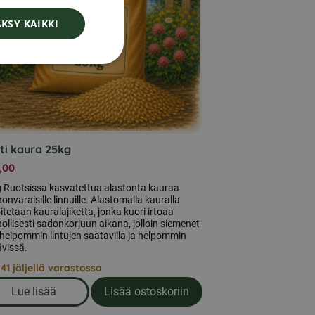
DANISH
KSY KAIKKI
NORWEGIAN
ti kaura 25kg
,00
g Ruotsissa kasvatettua alastonta kauraa
onvaraisille linnuille. Alastomalla kauralla
itetaan kauralajiketta, jonka kuori irtoaa
ollisesti sadonkorjuun aikana, jolloin siemenet
helpommin lintujen saatavilla ja helpommin
ävissä.
 41 jäljellä varastossa
Lue lisää
Lisää ostoskoriin
ilman kuorta 15kg + rehutynnyri
om produkten Alasti kaura 25kg