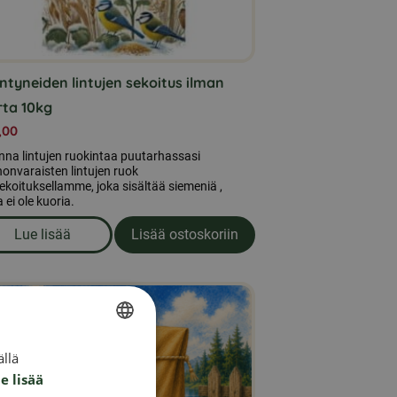
iintyneiden lintujen sekoitus ilman
rta 10kg
,00
nna lintujen ruokintaa puutarhassasi
onvaraisten lintujen ruok
ekoituksellamme, joka sisältää siemeniä ,
a ei ole kuoria.
Lue lisää
Lisää ostoskoriin
kg
om produkten Villiintyneiden lintujen sekoitus ilman kuo
llä
SWEDISH
e lisää
FINNISH