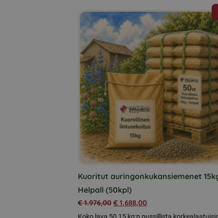
Kuoritut auringonkukansiemenet 15k
Helpall (50kpl)
€
1.976,00
€
1.688,00
Koko lava 50 15 kg:n pussillista korkealaatuisi