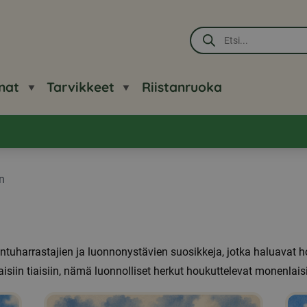
Products
search
nat
Tarvikkeet
Riistanruoka
n
lintuharrastajien ja luonnonystävien suosikkeja, jotka haluavat h
isiin tiaisiin, nämä luonnolliset herkut houkuttelevat monenlaisi