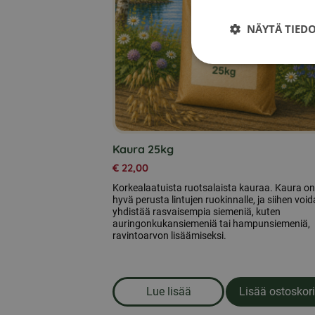
NÄYTÄ TIED
Kaura 25kg
€
22,00
Korkealaatuista ruotsalaista kauraa. Kaura on
hyvä perusta lintujen ruokinnalle, ja siihen voi
yhdistää rasvaisempia siemeniä, kuten
auringonkukansiemeniä tai hampunsiemeniä,
ravintoarvon lisäämiseksi.
Lue lisää
Lisää ostoskori
om produkten Kaura 25kg