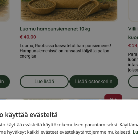
Luomu hampunsiemenet 10kg
Vill
€
40,00
kuo
€
24
Luomu, Ruotsissa kasvatetut hampunsiemenet!
Hampunsiemenissä on runsaasti öljyä ja paljon
Para
energiaa.
luonn
intas
joiss
in
Lue lisää
Lisää ostoskoriin
lon siemenet 15kg
om produkten Luomu hampunsiemenet 10
ALE
Tällä
tuotteella
o käyttää evästeitä
on
to käyttää evästeitä käyttökokemuksen parantamiseksi. Käyttämä
useampi
e hyväksyt kaikki evästeet evästekäytäntöjemme mukaisesti.
Lu
muunnelma.