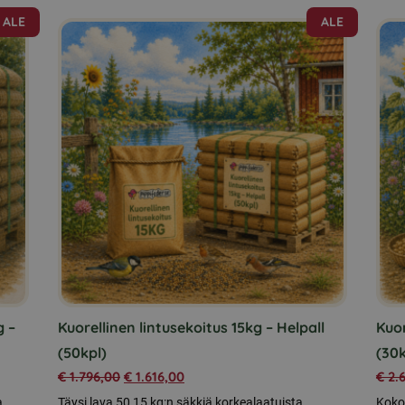
ALE
ALE
g –
Kuorellinen lintusekoitus 15kg – Helpall
Kuo
(50kpl)
(30k
€
1.796,00
€
1.616,00
€
2.
a
Täysi lava 50 15 kg:n säkkiä korkealaatuista
Kokon