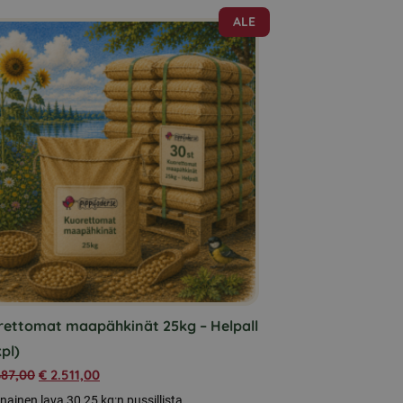
ALE
rettomat maapähkinät 25kg – Helpall
pl)
687,00
€
2.511,00
ainen lava 30 25 kg:n pussillista