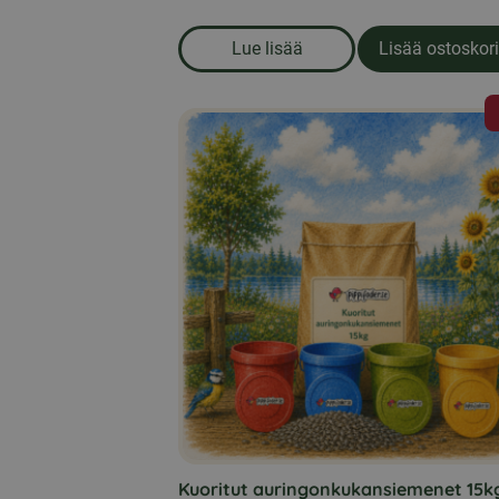
Lue lisää
Lisää ostoskori
om produkten Kuoritut aurin
Tällä
tuotteella
on
useampi
muunnelma.
Voit
tehdä
valinnat
tuotteen
sivulla.
Kuoritut auringonkukansiemenet 15k