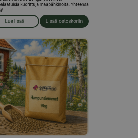
alaatuisia kuorittuja maapähkinöitä. Yhteensä
g!
Lue lisää
Lisää ostoskoriin
 - Helpall (50kpl)
om produkten Kuorettomat maapähkinät 25kg - Helpall (