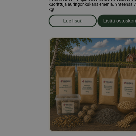
kuorittuja auringonkukansiemeniä. Yhteensä 
kg!
Lue lisää
Lisää ostoskori
om produkten Kuoritut auring