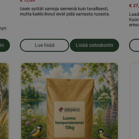
€
27
Usein syötät samoja siemeniä kuin tavallisesti,
mutta kaikki linnut eivät pidä samasta ruoasta.
Laad
Kuor
erino
nyri
in
Lue lisää
Lisää ostoskoriin
gonkukansiemenet 15kg + rehutynnyri
om produkten Lintujen ruokaa, näytelaatik