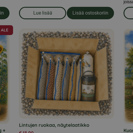
joiss
in
Lue lisää
Lisää ostoskoriin
gonkukansiemenet 15kg
om produkten Kuoritut auringonkukansiem
ALE
Lintujen ruokaa, näytelaatikko
g +
Kuo
€
13,00