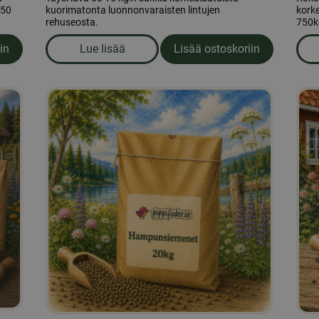
750
kuorimatonta luonnonvaraisten lintujen
korke
rehuseosta.
750k
in
Lue lisää
Lisää ostoskoriin
onkukansiemenet 15kg - Helpall (50kpl)
om produkten Kuorellinen lintusekoitus 15kg