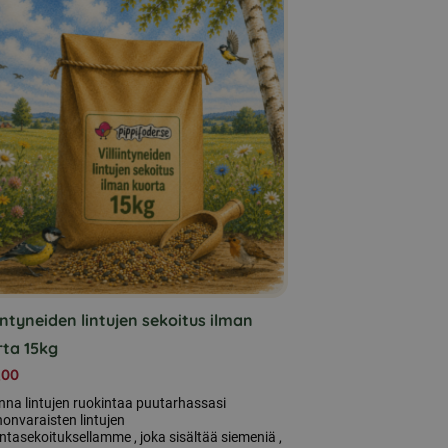
iintyneiden lintujen sekoitus ilman
rta 15kg
,00
nna lintujen ruokintaa puutarhassasi
onvaraisten lintujen
ntasekoituksellamme , joka sisältää siemeniä ,