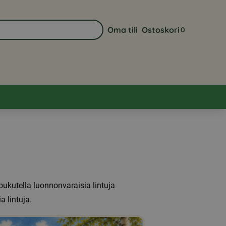
Oma tili
Ostoskori
0
Siirry sivulle Oma tili
Näytä ostoskor
oukutella luonnonvaraisia lintuja
a lintuja.