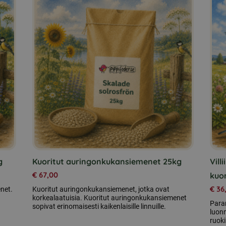
g
Kuoritut auringonkukansiemenet 25kg
Vill
€
67,00
kuo
€
36
net.
Kuoritut auringonkukansiemenet, jotka ovat
korkealaatuisia. Kuoritut auringonkukansiemenet
Para
sopivat erinomaisesti kaikenlaisille linnuille.
luonn
ruoki