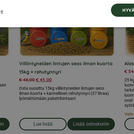
Voit
HYVÄ
OT
tehdä
valinnat
tuotteen
sivulla.
Villiintyneiden lintujen seos ilman kuorta
Alas
€
54
15kg + rehutynnyri
€
48,00
€
45,00
25 k
daan
luonn
Osta suosittu 15kg villiintyneiden lintujen seos
tarko
ilman kuorta + kannellinen rehutynnyri (37 litraa)
luonn
lyömättömään pakettihintaan!
ovat 
syöt
Vain
in
Lue lisää
Lisää ostoskoriin
om produkten Villiintyneiden lintujen seos 