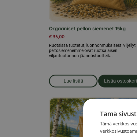
Orgaaniset pellon siemenet 15kg
€
36,00
Ruotsissa tuotetut, luonnonmukaisesti viljellyt
peltosiemenemme ovat ruotsalaisen
viljantuotannon jäännöstuotteita.
Lue lisää
Lisää ostoskori
om produkten Orgaaniset pel
Tämä sivust
Tämä verkkosivus
verkkosivustoamm