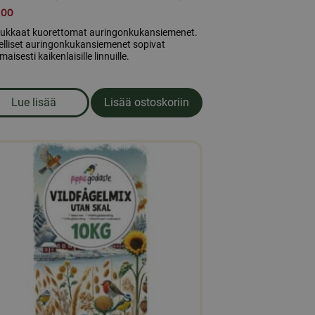
,00
ukkaat kuorettomat auringonkukansiemenet.
elliset auringonkukansiemenet sopivat
maisesti kaikenlaisille linnuille.
Lue lisää
Lisää ostoskoriin
ko
om produkten Kuoritut auringonkukansiemenet 10kg