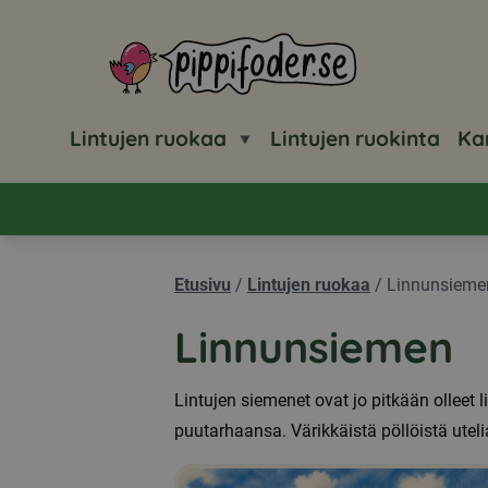
Pippifoder logo
Lintujen ruokaa
Lintujen ruokinta
Ka
Etusivu
/
Lintujen ruokaa
/
Linnunsieme
Linnunsiemen
Lintujen siemenet ovat jo pitkään olleet 
puutarhaansa. Värikkäistä pöllöistä utelia