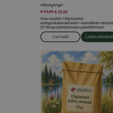
rehutynnyri
€
52,00
€
49,00
Osta suositut 15kg kuoritut
auringonkukansiemenet + kannellinen rehutyn
(37 litraa) lyömättömään pakettihintaan!
Lue lisää
Lisää ostoskori
om produkten Kuoritut aurin