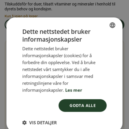
Tilskuddsfôr for duer, tilsatt vitaminer og mineraler i henhold til
dyrets behov og kondisjon.
Kun 3 igjen på lager
Les mer
Legg i handlekurven
om produkten Duefôr 25 kg
Dette nettstedet bruker
informasjonskapsler
SWEDISH
Dette nettstedet bruker
FINNISH
informasjonskapsler (cookies) for å
DANISH
forbedre din opplevelse. Ved å bruke
nettstedet vårt samtykker du i alle
NORWEGIAN
informasjonskapsler i samsvar med
retningslinjene våre for
informasjonskapsler.
Les mer
GODTA ALLE
VIS DETALJER