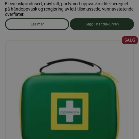
Et svenskprodusert, nøytralt, parfymert oppvaskmiddel beregnet
på håndoppvask og rengjøring av lett tilsmussede, vannavstøtende
overflater.
Les mer
Legg i handlekurven
om produkten Oppvaskmiddel
SALG