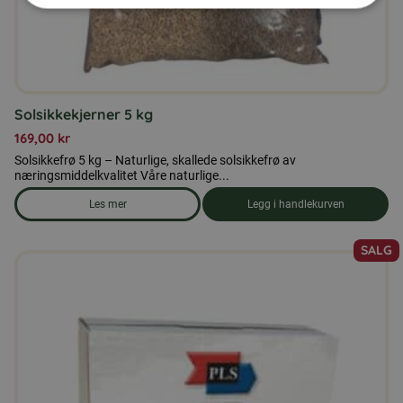
Solsikkekjerner 5 kg
169,00
kr
Solsikkefrø 5 kg – Naturlige, skallede solsikkefrø av
næringsmiddelkvalitet Våre naturlige...
Les mer
Legg i handlekurven
om produkten Solsikkekjerner 5 kg
SALG