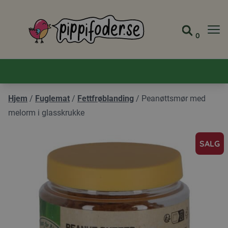
Pippifoder logo
0
Gå til 
Vis ha
Hjem
/
Fuglemat
/
Fettfrøblanding
/
Peanøttsmør med
melorm i glasskrukke
SALG