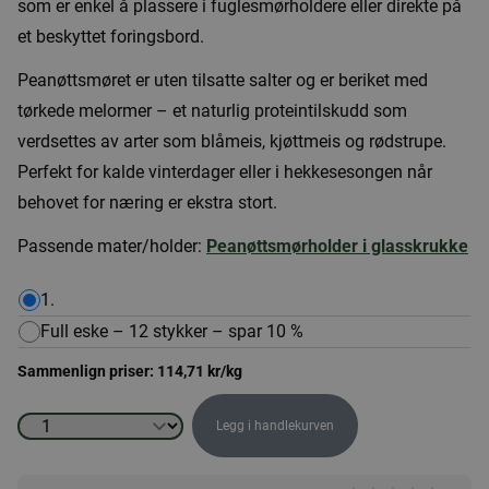
som er enkel å plassere i fuglesmørholdere eller direkte på
et beskyttet foringsbord.
Peanøttsmøret er uten tilsatte salter og er beriket med
tørkede melormer – et naturlig proteintilskudd som
verdsettes av arter som blåmeis, kjøttmeis og rødstrupe.
Perfekt for kalde vinterdager eller i hekkesesongen når
behovet for næring er ekstra stort.
Passende mater/holder:
Peanøttsmørholder i glasskrukke
1.
Full eske – 12 stykker – spar 10 %
Sammenlign priser:
114,71
kr
/kg
Legg i handlekurven
Peanøttsmør
med