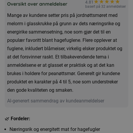
★
★
★
★
★
★
4.81
melorm
Oversikt over anmeldelser
basert på 32 anmeldelser
i
Mange av kundene setter pris på jordnøttsmøret med
glasskrukke
melorm i glasskrukke på grunn av dets næringsrike og
antall
energirike sammensetning, noe som gjør det til en
populær favoritt blant hagefuglene. Flere opplever at
fuglene, inkludert blåmeiser, virkelig elsker produktet og
at det forsvinner raskt. Et tilbakevendende tema i
anmeldelsene er at glasset er praktisk og at det kan
brukes i holdere for peanøttsmør. Generelt gir kundene
produktet en karakter på 4 til 5, noe som understreker
den gode kvaliteten og smaken.
AI-generert sammendrag av kundeanmeldelser
🌿
Fordeler:
Næringsrik og energitett mat for hagefugler