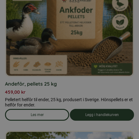
Andefôr, pellets 25 kg
459,00
kr
Pelletert helfôr til ender, 25 kg, produsert i Sverige. Hönspellets er et
helfôr for ender.
Les mer
Legg i handlekurven
om produkten Andefôr, pellets 25 kg