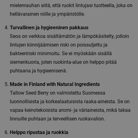
mielenrauhan siitä, että ruokit lintujasi tuotteella, joka on
hellävarainen niille ja ympäristölle.
Turvallinen ja hygieeninen pakkaus
Seos on verkkoa sisältämätön ja lämpökäsitelty, jolloin
lintujen kiinnijäämisen riski on poissuljettu ja
bakteeririski minimoitu. Se ei myöskään sisällä
siemenkuoria, joten ruokinta-alue on helppo pitää
puhtaana ja hygieenisenä.
Made in Finland with Natural Ingredients
Tallow Seed Berry on valmistettu Suomessa
luonnollisista ja korkealaatuisista raaka-aineista. Se on
vapaa keinotekoisista aromi- ja väriaineista, mikä takaa
linnuille puhtaan ja terveellisen ruokavalion.
Helppo ripustaa ja ruokkia