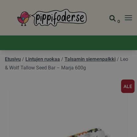
Pippifoder logo
0
Siirry s
Näytä 
Etusivu
/
Lintujen ruokaa
/
Talsamin siemenpalkki
/
Leo
& Wolf Tallow Seed Bar – Marja 600g
ALE