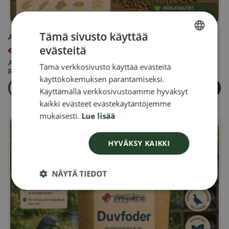
Tämä sivusto käyttää
Ankanrehu, pelletit 25 kg
evästeitä
€
36,00
SWEDISH
Ankoille tarkoitettu pelletoitu täysrehu, 25 kg, valmistettu
Tämä verkkosivusto käyttää evästeitä
FINNISH
Ruotsissa. Kananpelletit ovat ankkojen täysrehua.
käyttökokemuksen parantamiseksi.
DANISH
Lue lisää
Lisää ostoskoriin
Käyttämällä verkkosivustoamme hyväksyt
om produkten Ankanrehu, pelletit 25 kg
kaikki evästeet evästekäytäntöjemme
NORWEGIAN
mukaisesti.
Lue lisää
HYVÄKSY KAIKKI
NÄYTÄ TIEDOT