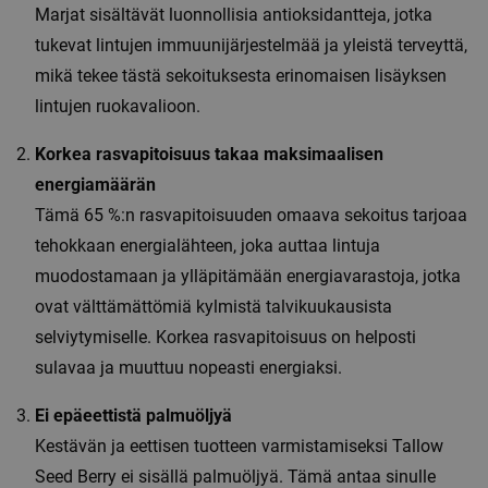
Marjat sisältävät luonnollisia antioksidantteja, jotka
tukevat lintujen immuunijärjestelmää ja yleistä terveyttä,
mikä tekee tästä sekoituksesta erinomaisen lisäyksen
lintujen ruokavalioon.
Korkea rasvapitoisuus takaa maksimaalisen
energiamäärän
Tämä 65 %:n rasvapitoisuuden omaava sekoitus tarjoaa
tehokkaan energialähteen, joka auttaa lintuja
muodostamaan ja ylläpitämään energiavarastoja, jotka
ovat välttämättömiä kylmistä talvikuukausista
selviytymiselle. Korkea rasvapitoisuus on helposti
sulavaa ja muuttuu nopeasti energiaksi.
Ei epäeettistä palmuöljyä
Kestävän ja eettisen tuotteen varmistamiseksi Tallow
Seed Berry ei sisällä palmuöljyä. Tämä antaa sinulle