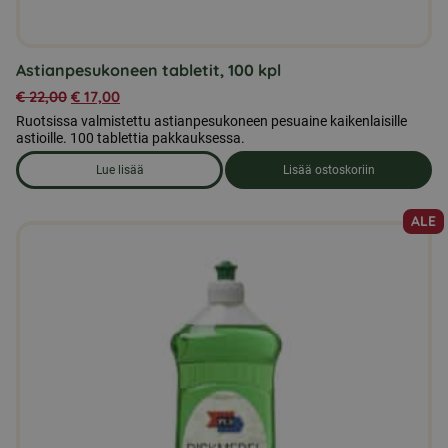
Astianpesukoneen tabletit, 100 kpl
€
22,00
€
17,00
Ruotsissa valmistettu astianpesukoneen pesuaine kaikenlaisille
astioille. 100 tablettia pakkauksessa.
Lue lisää
Lisää ostoskoriin
om produkten Astianpesukoneen tabletit, 100 kpl
ALE