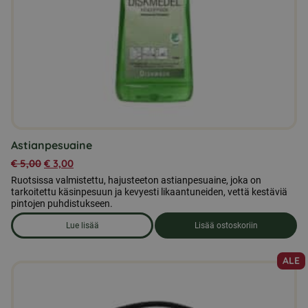
Astianpesuaine
€
5,00
€
3,00
Ruotsissa valmistettu, hajusteeton astianpesuaine, joka on
tarkoitettu käsinpesuun ja kevyesti likaantuneiden, vettä kestäviä
pintojen puhdistukseen.
Lue lisää
Lisää ostoskoriin
om produkten Astianpesuaine
ALE