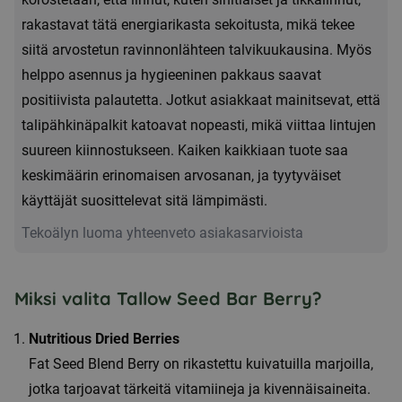
Marja
rakastavat tätä energiarikasta sekoitusta, mikä tekee
600g
siitä arvostetun ravinnonlähteen talvikuukausina. Myös
määrä
helppo asennus ja hygieeninen pakkaus saavat
positiivista palautetta. Jotkut asiakkaat mainitsevat, että
talipähkinäpalkit katoavat nopeasti, mikä viittaa lintujen
suureen kiinnostukseen. Kaiken kaikkiaan tuote saa
keskimäärin erinomaisen arvosanan, ja tyytyväiset
käyttäjät suosittelevat sitä lämpimästi.
Tekoälyn luoma yhteenveto asiakasarvioista
Miksi valita Tallow Seed Bar Berry?
Nutritious Dried Berries
Fat Seed Blend Berry on rikastettu kuivatuilla marjoilla,
jotka tarjoavat tärkeitä vitamiineja ja kivennäisaineita.