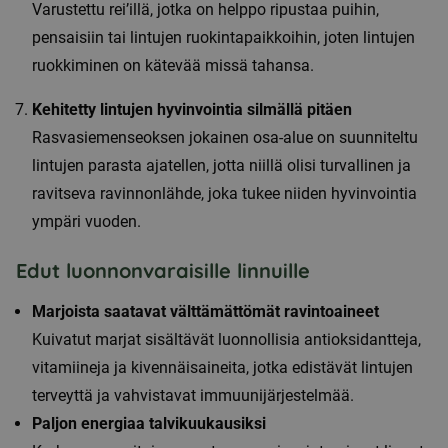
Varustettu rei’illä, jotka on helppo ripustaa puihin,
pensaisiin tai lintujen ruokintapaikkoihin, joten lintujen
ruokkiminen on kätevää missä tahansa.
Kehitetty lintujen hyvinvointia silmällä pitäen
Rasvasiemenseoksen jokainen osa-alue on suunniteltu
lintujen parasta ajatellen, jotta niillä olisi turvallinen ja
ravitseva ravinnonlähde, joka tukee niiden hyvinvointia
ympäri vuoden.
Edut luonnonvaraisille linnuille
Marjoista saatavat välttämättömät ravintoaineet
Kuivatut marjat sisältävät luonnollisia antioksidantteja,
vitamiineja ja kivennäisaineita, jotka edistävät lintujen
terveyttä ja vahvistavat immuunijärjestelmää.
Paljon energiaa talvikuukausiksi