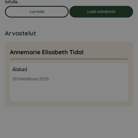
loitolla.
Lue lisää
Lisää ostoskoriin
om produkten Ensiapulaukku, keskikokoinen
Arvostelut
Annemarie Elisabeth Tidal
Älskad
30 heinäkuun 2026