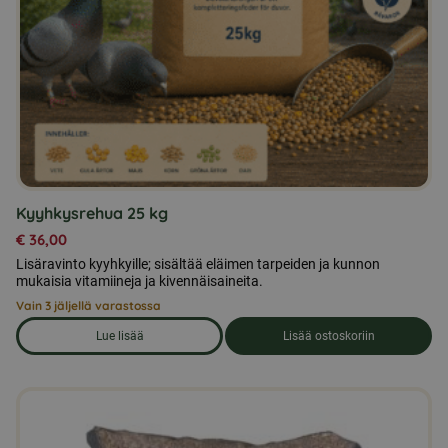
Kyyhkysrehua 25 kg
€
36,00
Lisäravinto kyyhkyille; sisältää eläimen tarpeiden ja kunnon
mukaisia vitamiineja ja kivennäisaineita.
Vain 3 jäljellä varastossa
Lue lisää
Lisää ostoskoriin
om produkten Kyyhkysrehua 25 kg