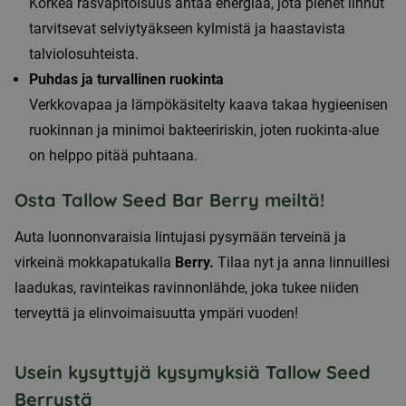
Korkea rasvapitoisuus antaa energiaa, jota pienet linnut
tarvitsevat selviytyäkseen kylmistä ja haastavista
talviolosuhteista.
Puhdas ja turvallinen ruokinta
Verkkovapaa ja lämpökäsitelty kaava takaa hygieenisen
ruokinnan ja minimoi bakteeririskin, joten ruokinta-alue
on helppo pitää puhtaana.
Osta Tallow Seed Bar Berry meiltä!
Auta luonnonvaraisia lintujasi pysymään terveinä ja
virkeinä mokkapatukalla
Berry.
Tilaa nyt ja anna linnuillesi
laadukas, ravinteikas ravinnonlähde, joka tukee niiden
terveyttä ja elinvoimaisuutta ympäri vuoden!
Usein kysyttyjä kysymyksiä Tallow Seed
Berrystä