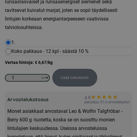
runsasrasvaiset ja runsasenergiset siemenet sekä
ravitsevat kuivatut marjat, joten se sopii täydellisesti
lintujen korkeaan energiantarpeeseen vaativissa
talviolosuhteissa.
1.
Koko pakkaus - 12 kpl - säästä 10 %
Vertaa hintoja:
€
6,67
/kg
Lisää ostoskoriin
Leo
&
★
★
★
★
★
★
4.8
Wolf
Arvostelukatsaus
perustuu 51:n arvosteluihin
Tallow
Monet asiakkaat arvostavat Leo & Wolfin Talgfröbar -
Seed
Berry 600 g -tuotetta, koska se on suosittu monien
Bar
lintulajien keskuudessa. Useissa arvosteluissa
-
korostetaan, että linnut, kuten sinitiaiset ja tikkalinnut,