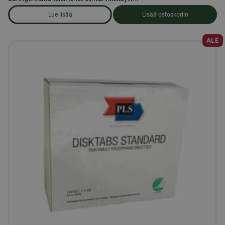
Lue lisää
Lisää ostoskoriin
om produkten Auringonkukansiemeniä 5 kg
ALE