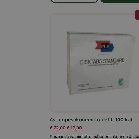
om produkten Ankanrehu, pelle
Astianpesukoneen tabletit, 100 kpl
€
22,00
€
17,00
Ruotsissa valmistettu astianpesukoneen pesu