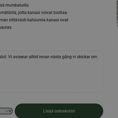
isä murskatuilla
ätöntä, jotta kanasi voivat tuottaa
lman riittävästi kalsiumia kanasi ovat
hauras.
slut. Vi aviserar alltid innan nästa gång vi skickar om
Lisää ostoskoriin