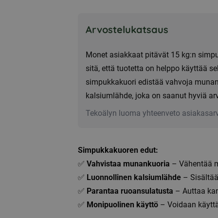
15kg
määrä
Arvostelukatsaus
Monet asiakkaat pitävät 15 kg:n simp
sitä, että tuotetta on helppo käyttää se
simpukkakuori edistää vahvoja munanku
kalsiumlähde, joka on saanut hyviä ar
Tekoälyn luoma yhteenveto asiakasarv
Simpukkakuoren edut:
✅
Vahvistaa munankuoria
– Vähentää m
✅
Luonnollinen kalsiumlähde
– Sisältää
✅
Parantaa ruoansulatusta
– Auttaa ka
✅
Monipuolinen käyttö
– Voidaan käyttä