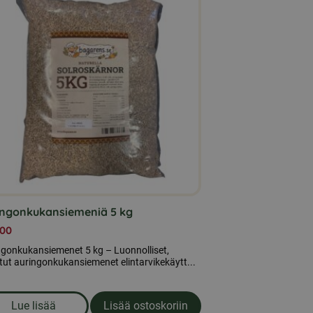
ingonkukansiemeniä 5 kg
,00
ngonkukansiemenet 5 kg – Luonnolliset,
tut auringonkukansiemenet elintarvikekäytt...
Lue lisää
Lisää ostoskoriin