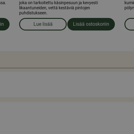
ssa.
joka on tarkoitettu käsinpesuun ja kevyesti
kumim
likaantuneiden, vettä kestäviä pintojen
pölyn
puhdistukseen.
in
Lue lisää
Lisää ostoskoriin
n tabletit, 100 kpl
om produkten Astianpesuaine