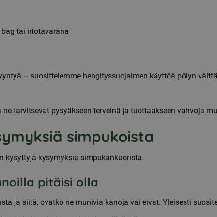
 bag tai irtotavarana
yyntyä – suosittelemme hengityssuojaimen käyttöä pölyn vältt
ota ne tarvitsevat pysyäkseen terveinä ja tuottaakseen vahvoja m
symyksiä simpukoista
 kysyttyjä kysymyksiä simpukankuorista.
oilla pitäisi olla
ta ja siitä, ovatko ne munivia kanoja vai eivät. Yleisesti suosite