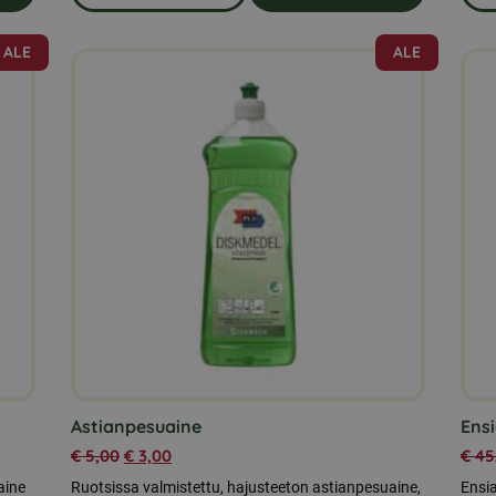
tit 25 kg
om produkten Kyyhkysrehua 25 kg
ALE
ALE
Astianpesuaine
Ens
€
5,00
€
3,00
€
45
aine
Ruotsissa valmistettu, hajusteeton astianpesuaine,
Ensi