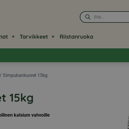
Products
search
nat
Tarvikkeet
Riistanruoka
/
Simpukankuoret 15kg
t 15kg
linen kalsium vahvoille