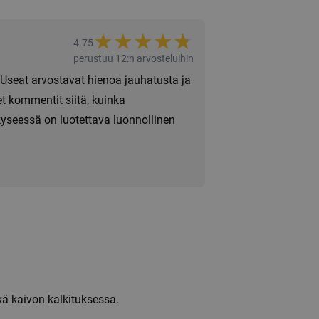
★
★
★
★
★
★
4.75
perustuu 12:n arvosteluihin
Useat arvostavat hienoa jauhatusta ja
set kommentit siitä, kuinka
yseessä on luotettava luonnollinen
ä kaivon kalkituksessa.