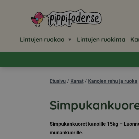
Pippifoder logo
Lintujen ruokaa
Lintujen ruokinta
Ka
Etusivu
/
Kanat
/
Kanojen rehu ja ruoka
Simpukankuore
Simpukankuoret kanoille 15kg – Luonnol
munankuorille.