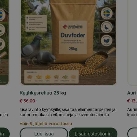
Kyyhkysrehua 25 kg
Aur
€
36,00
€
13
Lisäravinto kyyhkyille; sisältää eläimen tarpeiden ja
Auri
kojen
kunnon mukaisia vitamiineja ja kivennäisaineita.
kuori
Vain 3 jäljellä varastossa
in
Lue lisää
Lisää ostoskoriin