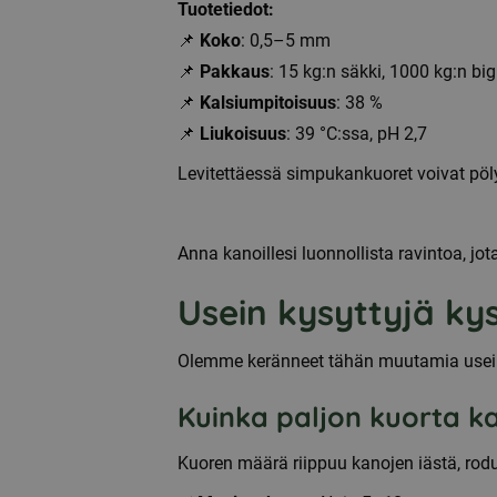
Tuotetiedot:
📌
Koko
: 0,5–5 mm
📌
Pakkaus
: 15 kg:n säkki, 1000 kg:n big
📌
Kalsiumpitoisuus
: 38 %
📌
Liukoisuus
: 39 °C:ssa, pH 2,7
Levitettäessä simpukankuoret voivat pöl
Anna kanoillesi luonnollista ravintoa, j
Usein kysyttyjä ky
Olemme keränneet tähän muutamia usein
Kuinka paljon kuorta kan
Kuoren määrä riippuu kanojen iästä, rodus