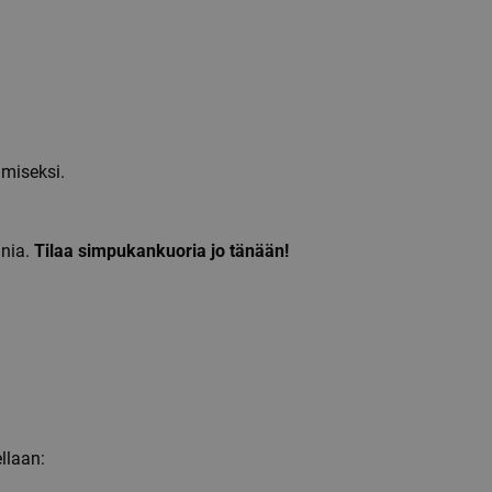
ämiseksi.
unia.
Tilaa simpukankuoria jo tänään!
llaan: