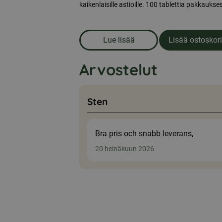
kaikenlaisille astioille. 100 tablettia pakkaukse
Lue lisää
Lisää ostoskori
om produkten Astianpesukonee
Arvostelut
Sten
Bra pris och snabb leverans,
20 heinäkuun 2026