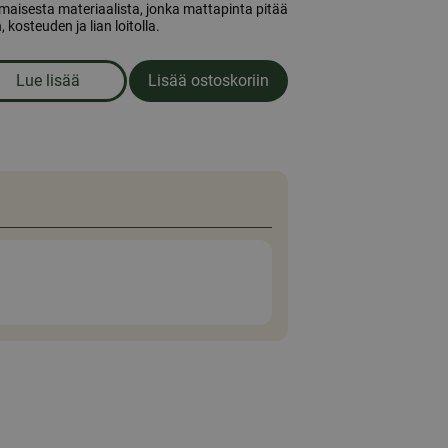
aisesta materiaalista, jonka mattapinta pitää
, kosteuden ja lian loitolla.
Lue lisää
Lisää ostoskoriin
om produkten Ensiapulaukku, keskikokoinen
Therése Sjöstr
+
16 heinäkuun 2026