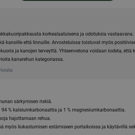
ukkakuoripakkausta korkealaatuisena ja odotuksia vastaavana. 
kä kanoille että linnuille. Arvosteluissa toistuvat myös positiivi
oria ja kanojen terveyttä. Yhteenvetona voidaan todeta, että k
vioita kanarehun kategoriassa.
ioista
unan särkymisen riskiä.
 94 % kalsiumkarbonaattia ja 1 % magnesiumkarbonaattia.
noja hajottamaan rehua.
ä myös liukastumisen estämiseen portaikoissa ja käytävillä sek