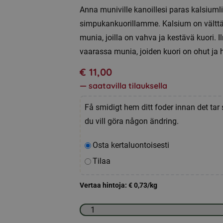
Anna muniville kanoillesi paras kalsiuml
simpukankuorillamme. Kalsium on välttäm
munia, joilla on vahva ja kestävä kuori. I
vaarassa munia, joiden kuori on ohut ja 
€
11,00
—
saatavilla tilauksella
Få smidigt hem ditt foder innan det tar 
du vill göra någon ändring.
Valitse
Osta kertaluontoisesti
ostotyyppi
Tilaa
Vertaa hintoja:
€
0,73
/kg
Simpukankuoret