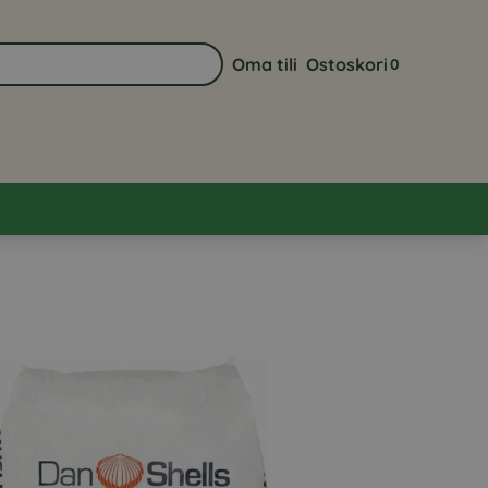
Oma tili
Ostoskori
0
Siirry sivulle Oma tili
Näytä ostoskor