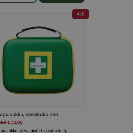
om produkten Auringonkukansiemeniä 5 kg
ALE
iapulaukku, keskikokoinen
,00
€
32,00
apulaukku on valmistettu kestävästä,