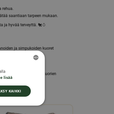
a rehua.
 säätää saantiaan tarpeen mukaan.
a ja hyvää terveyttä. 🐔🥚
etanoiden ja simpukoiden kuoret
a
ja muita hivenaineita.
llä
SWEDISH
na lisäravinteena munankuorien
e lisää
FINNISH
DANISH
KSY KAIKKI
NORWEGIAN