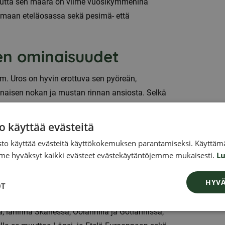
 mutta sen määrä on viime vuosikymmeninä
ti maan eteläosassa sekä pesimä- että
en ominaisuudet
m. Uros on hyvin erottuva sen pyöreän,
naisen nokan ja mustan rinnan ansiosta. Selkä
eanharmaa, posket vaaleammat ja nokka harmaa,
tsii ravintoa myös työntämällä päänsä veteen.
o käyttää evästeitä
at siipirivit erottuvat selvästi.
to käyttää evästeitä käyttökokemuksen parantamiseksi. Käyttämä
e hyväksyt kaikki evästeet evästekäytäntöjemme mukaisesti.
Lu
neisyys
HYVÄ
rikkaa ja Keski-Aasiaa. Se pesii pääasiassa
OT
 vedenalainen kasvillisuus. Ruotsissa
a, lähinnä Skånessa, Öölannilla ja Gotlannissa,