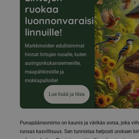
ruokaa
luonnonvaraisille
linnuille!
Markkinoiden edullisimmat
hinnat lintujen ruoalle, kuten
auringonkukansiemenille,
maapähkinöille ja
mokkapalloille!
Lue lisää ja tilaa
Punapäänsorsimo on kaunis ja värikäs sorsa, joka viihty
runsas kasvillisuus. Sen tunnistaa helposti uroksen k