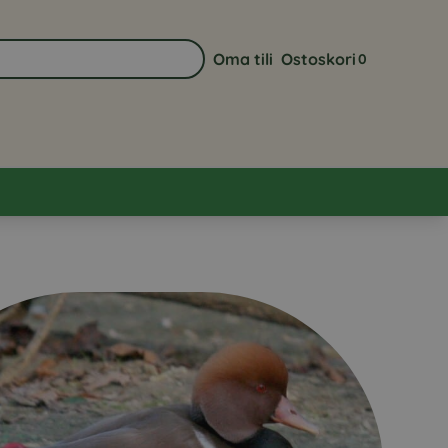
Oma tili
Ostoskori
0
Siirry sivulle Oma tili
Näytä ostoskor