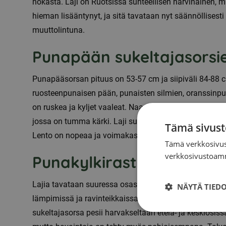
nokasta. Laji on Ruotsissa suhteellisen harvinainen,
hieman lisääntynyt, ja sitä tavataan nyt säännöllises
muuttolintuna.
Punapään sukeltajasorsi
Punapääsorsan pituus on 53-57 cm ja siipiväli 84-88 c
ruosteenpunaisen pään, punaisten silmien, oranssinpu
on ruskea ja kyljet vaaleat. Naaras on hillityn rusk
jossa on tumma kärki. Laji sukeltaa usein, mutta se e
Tämä sivust
Lento on nopeaa ja voimakasta, ja ilmassa leveät, kirkka
Tämä verkkosivus
verkkosivustoamm
Punakylkirastaiden levin
Lajia tavataan suuressa osassa Eurooppaa, Pohjois-Af
NÄYTÄ TIED
lämpimissä ja ravinteikkaissa järvissä, joissa on tiheä
sukeltajasorsa pesii harvakseltaan etelä- ja keskiosiss