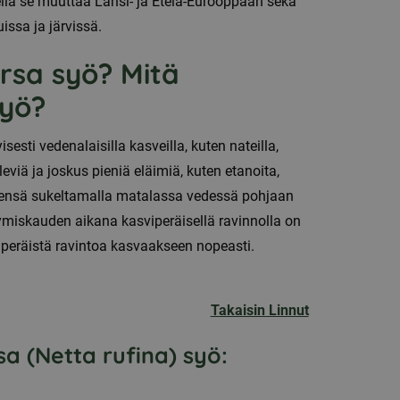
la se muuttaa Länsi- ja Etelä-Eurooppaan sekä
issa ja järvissä.
rsa syö? Mitä
syö?
esti vedenalaisilla kasveilla, kuten nateilla,
eviä ja joskus pieniä eläimiä, kuten etanoita,
 yleensä sukeltamalla matalassa vedessä pohjaan
ntymiskauden aikana kasviperäisellä ravinnolla on
peräistä ravintoa kasvaakseen nopeasti.
Takaisin Linnut
 (Netta rufina) syö: