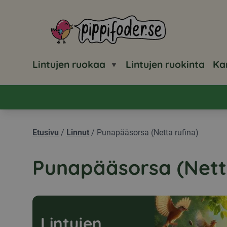
Pippifoder logo
Lintujen ruokaa
Lintujen ruokinta
Ka
Etusivu
/
Linnut
/
Punapääsorsa (Netta rufina)
Punapääsorsa (Nett
Lintujen