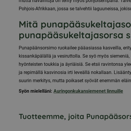
mutta havaintoja on tehty myös pohjoisempana. Talvel
Pohjois-Afrikkaan, jossa se talvehtii laguuneissa, jokisu
Mitä punapääsukeltajaso
punapääsukeltajasorsa 
Punapäänsorsimo ruokailee pääasiassa kasveilla, erityis
kissankäpälällä ja vesiruttolla. Se syö myös siemeniä, l
hyönteisten toukkia ja äyriäisiä. Se etsii ravintonsa
ja repimällä kasvinosia irti leveällä nokallaan. Lisää
suurin merkitys, mutta poikaset syövät enemmän eläin
Syön mielelläni:
Auringonkukansiemenet linnuille
Tuotteemme, joita Punapääsorsa