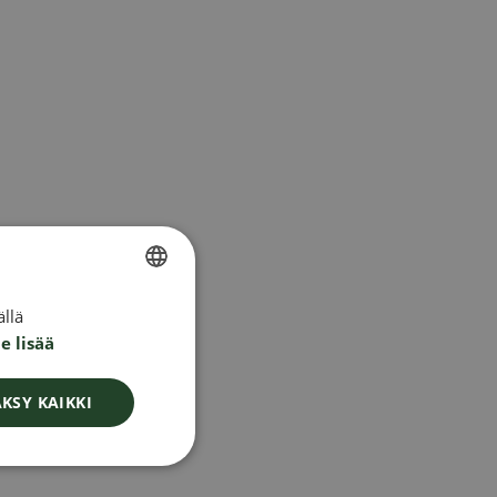
llä
SWEDISH
e lisää
FINNISH
DANISH
KSY KAIKKI
NORWEGIAN