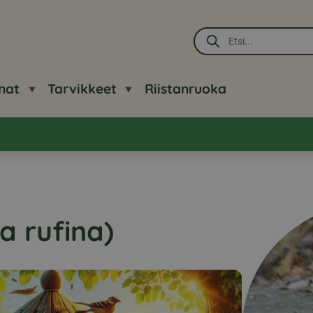
Products
search
nat
Tarvikkeet
Riistanruoka
a rufina)