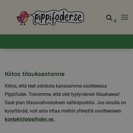
Pippifoder logo
0
Siirry s
Näytä 
Kiitos tilauksestanne
Kiitos, että teet ostoksia kanssamme osoitteessa
Pippifoder. Toivomme, että olet tyytyväinen tilaukseesi!
Saat pian tilausvahvistuksen sähköpostiisi. Jos sinulla on
kysyttävää, voit aina ottaa meihin yhteyttä osoitteeseen
kontakt@pippifoder.se.