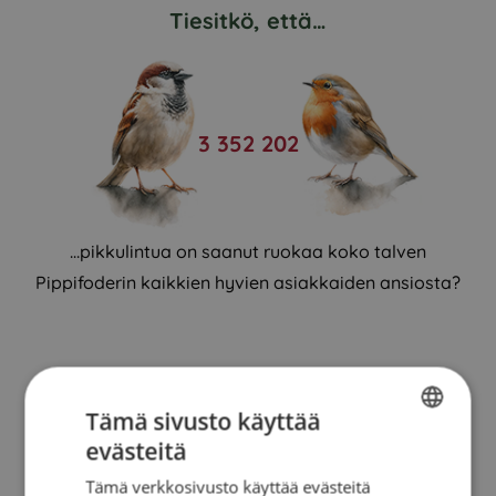
Tiesitkö, että…
3 352 202
…pikkulintua on saanut ruokaa koko talven
Pippifoderin kaikkien hyvien asiakkaiden ansiosta?
Tämä sivusto käyttää
evästeitä
SWEDISH
Tämä verkkosivusto käyttää evästeitä
FINNISH