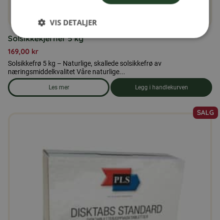
VIS DETALJER
Solsikkekjerner 5 kg
169,00
kr
Solsikkefrø 5 kg – Naturlige, skallede solsikkefrø av
næringsmiddelkvalitet Våre naturlige...
Les mer
Legg i handlekurven
om produkten Solsikkekjerner 5 kg
SALG