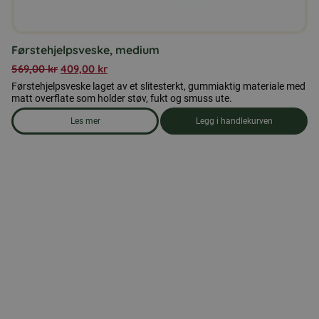
Førstehjelpsveske, medium
569,00
kr
409,00
kr
Førstehjelpsveske laget av et slitesterkt, gummiaktig materiale med
matt overflate som holder støv, fukt og smuss ute.
Les mer
Legg i handlekurven
om produkten Førstehjelpsveske, medium