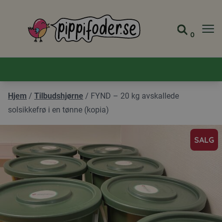
Pippifoder logo
0
Gå til 
Vis ha
Hjem
/
Tilbudshjørne
/
FYND – 20 kg avskallede
solsikkefrø i en tønne (kopia)
SALG