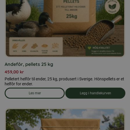
Andefôr, pellets 25 kg
459,00
kr
Pelletert helfôr til ender, 25 kg, produsert i Sverige. Hönspellets er et
helfôr for ender.
Les mer
Legg i handlekurven
om produkten Andefôr, pellets 25 kg