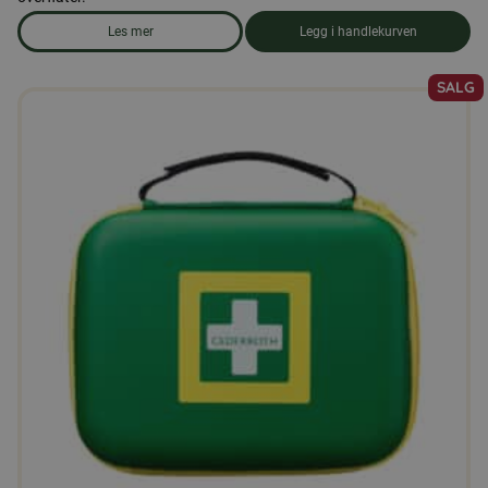
Les mer
Legg i handlekurven
om produkten Oppvaskmiddel
SALG