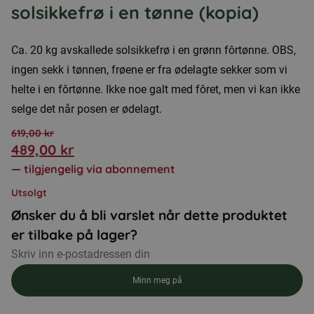
solsikkefrø i en tønne (kopia)
Ca. 20 kg avskallede solsikkefrø i en grønn fôrtønne. OBS,
ingen sekk i tønnen, frøene er fra ødelagte sekker som vi
helte i en fôrtønne. Ikke noe galt med fôret, men vi kan ikke
selge det når posen er ødelagt.
619,00
kr
489,00
kr
Opprinnelig
Nåværende
—
tilgjengelig via abonnement
pris
pris
Utsolgt
var:
er:
Ønsker du å bli varslet når dette produktet
619,00 kr.
489,00 kr.
er tilbake på lager?
Minn meg på