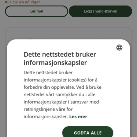
Kun 3 igjen på lager
Les mer
Legg i handlekurven
om produkten Duefôr 25 kg
Dette nettstedet bruker
informasjonskapsler
SWEDISH
Dette nettstedet bruker
FINNISH
informasjonskapsler (cookies) for å
DANISH
forbedre din opplevelse. Ved å bruke
nettstedet vårt samtykker du i alle
NORWEGIAN
informasjonskapsler i samsvar med
retningslinjene våre for
informasjonskapsler.
Les mer
GODTA ALLE