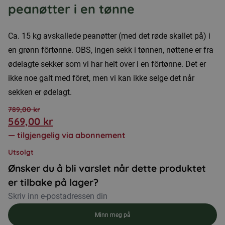
peanøtter i en tønne
Ca. 15 kg avskallede peanøtter (med det røde skallet på) i
en grønn fôrtønne. OBS, ingen sekk i tønnen, nøttene er fra
ødelagte sekker som vi har helt over i en fôrtønne. Det er
ikke noe galt med fôret, men vi kan ikke selge det når
sekken er ødelagt.
789,00
kr
569,00
kr
Opprinnelig
Nåværende
—
tilgjengelig via abonnement
pris
pris
Utsolgt
var:
er:
Ønsker du å bli varslet når dette produktet
789,00 kr.
569,00 kr.
er tilbake på lager?
Minn meg på