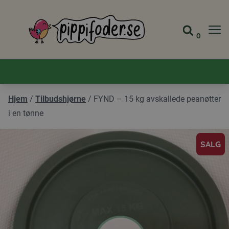
Pippifoder logo
0
Gå til 
Vis ha
Hjem
/
Tilbudshjørne
/
FYND – 15 kg avskallede peanøtter
i en tønne
SALG