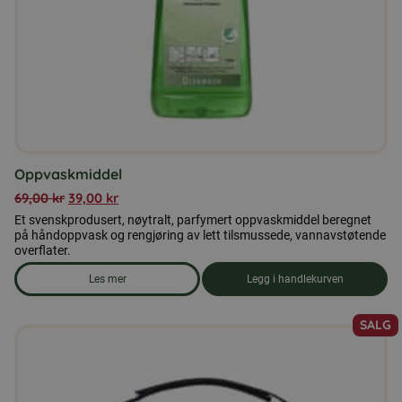
Oppvaskmiddel
69,00
kr
39,00
kr
Et svenskprodusert, nøytralt, parfymert oppvaskmiddel beregnet
på håndoppvask og rengjøring av lett tilsmussede, vannavstøtende
overflater.
Les mer
Legg i handlekurven
om produkten Oppvaskmiddel
SALG