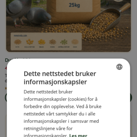
Duefôr 25 kg
459,00
kr
Dette nettstedet bruker
Tilskuddsfôr for duer, tilsatt vitaminer og mineraler i henhold til
informasjonskapsler
dyrets behov og kondisjon.
SWEDISH
Kun 3 igjen på lager
Dette nettstedet bruker
FINNISH
Les mer
Legg i handlekurven
informasjonskapsler (cookies) for å
om produkten Duefôr 25 kg
DANISH
forbedre din opplevelse. Ved å bruke
nettstedet vårt samtykker du i alle
NORWEGIAN
informasjonskapsler i samsvar med
retningslinjene våre for
informasjonskapsler.
Les mer