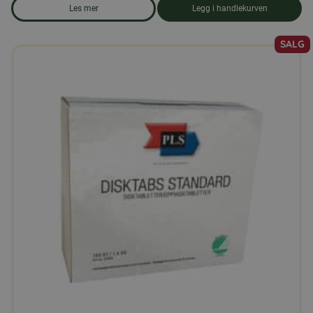
Les mer
Legg i handlekurven
om produkten Solsikkekjerner 5 kg
SALG