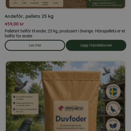
Andefôr, pellets 25 kg
459,00
kr
Pelletert helfôr til ender, 25 kg, produsert i Sverige. Hönspellets er et
helfôr for ender.
Les mer
Legg i handlekurven
om produkten Andefôr, pellets 25 kg