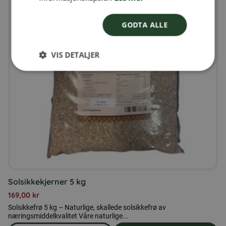
GODTA ALLE
VIS DETALJER
Solsikkekjerner 5 kg
169,00
kr
Solsikkefrø 5 kg – Naturlige, skallede solsikkefrø av
næringsmiddelkvalitet Våre naturlige...