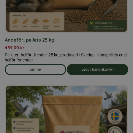
Andefôr, pellets 25 kg
459,00
kr
Pelletert helfôr til ender, 25 kg, produsert i Sverige. Hönspellets er et
helfôr for ender.
Les mer
Legg i handlekurven
om produkten Andefôr, pellets 25 kg