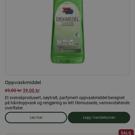
Oppvaskmiddel
69,00
kr
39,00
kr
Et svenskprodusert, nøytralt, parfymert oppvaskmiddel beregnet
på håndoppvask og rengjøring av lett tilsmussede, vannavstøtende
overflater.
Les mer
Legg i handlekurven
om produkten Oppvaskmiddel
SALG