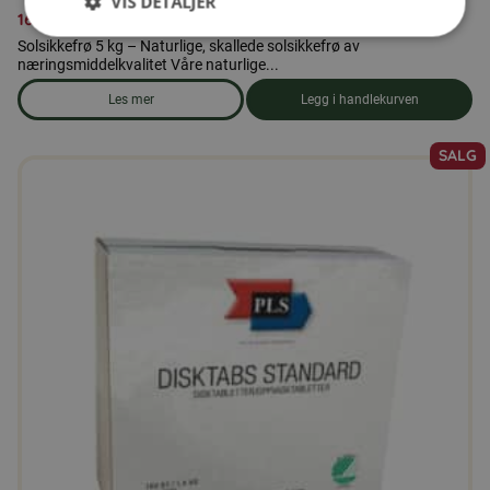
VIS DETALJER
169,00
kr
Solsikkefrø 5 kg – Naturlige, skallede solsikkefrø av
næringsmiddelkvalitet Våre naturlige...
Les mer
Legg i handlekurven
om produkten Solsikkekjerner 5 kg
SALG