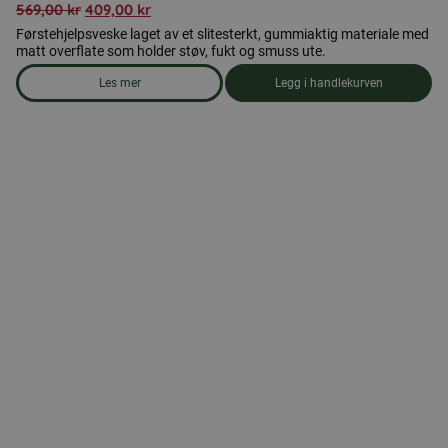
569,00
kr
409,00
kr
Førstehjelpsveske laget av et slitesterkt, gummiaktig materiale med
matt overflate som holder støv, fukt og smuss ute.
Les mer
Legg i handlekurven
om produkten Førstehjelpsveske, medium