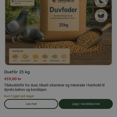
Duefôr 25 kg
459,00
kr
Tilskuddsfôr for duer, tilsatt vitaminer og mineraler i henhold til
dyrets behov og kondisjon.
Kun 3 igjen på lager
Les mer
Legg i handlekurven
om produkten Duefôr 25 kg