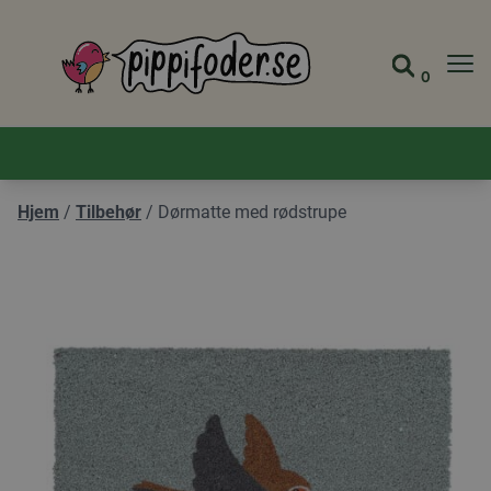
Pippifoder logo
0
Gå til 
Vis ha
Hjem
/
Tilbehør
/
Dørmatte med rødstrupe