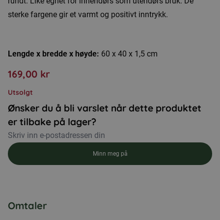
rundt. Like egnet for innendørs som utendørs bruk. De
sterke fargene gir et varmt og positivt inntrykk.
Lengde x bredde x høyde:
60 x 40 x 1,5 cm
169,00
kr
Utsolgt
Ønsker du å bli varslet når dette produktet
er tilbake på lager?
Minn meg på
Omtaler