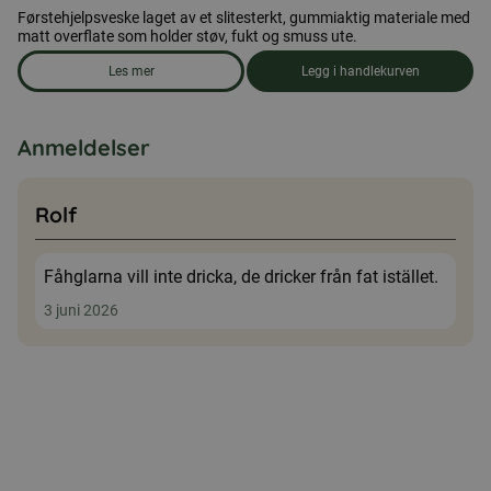
Førstehjelpsveske laget av et slitesterkt, gummiaktig materiale med
matt overflate som holder støv, fukt og smuss ute.
Les mer
Legg i handlekurven
om produkten Førstehjelpsveske, medium
Anmeldelser
Rolf
Fåhglarna vill inte dricka, de dricker från fat istället.
3 juni 2026