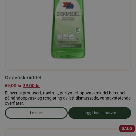
Oppvaskmiddel
69,00
kr
39,00
kr
Et svenskprodusert, nøytralt, parfymert oppvaskmiddel beregnet
på håndoppvask og rengjøring av lett tilsmussede, vannavstøtende
overflater.
Les mer
Legg i handlekurven
om produkten Oppvaskmiddel
SALG