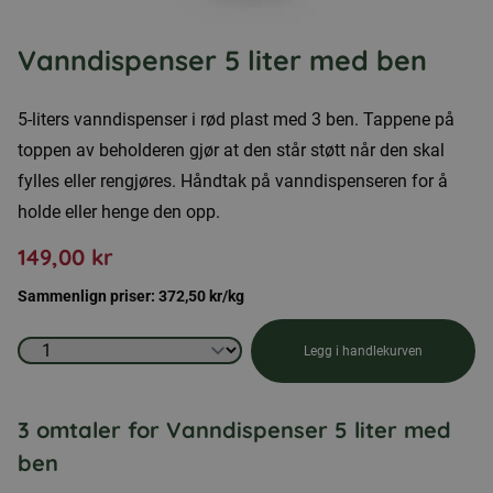
Vanndispenser 5 liter med ben
5-liters vanndispenser i rød plast med 3 ben. Tappene på
toppen av beholderen gjør at den står støtt når den skal
fylles eller rengjøres. Håndtak på vanndispenseren for å
holde eller henge den opp.
149,00
kr
Sammenlign priser:
372,50
kr
/kg
Vanndispenser
Legg i handlekurven
5
liter
3 omtaler for
Vanndispenser 5 liter med
med
ben
ben