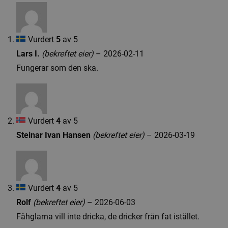
antall
Vurdert
5
av 5
Lars I.
(bekreftet eier)
–
2026-02-11
Fungerar som den ska.
Vurdert
4
av 5
Steinar Ivan Hansen
(bekreftet eier)
–
2026-03-19
Vurdert
4
av 5
Rolf
(bekreftet eier)
–
2026-06-03
Fåhglarna vill inte dricka, de dricker från fat istället.