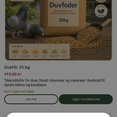
Duefôr 25 kg
459,00
kr
Tilskuddsfôr for duer, tilsatt vitaminer og mineraler i henhold til
dyrets behov og kondisjon.
Kun 3 igjen på lager
Les mer
Legg i handlekurven
om produkten Duefôr 25 kg