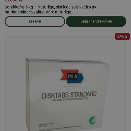
Solsikkefrø 5 kg – Naturlige, skallede solsikkefrø av
næringsmiddelkvalitet Våre naturlige...
Les mer
Legg i handlekurven
om produkten Solsikkekjerner 5 kg
SALG