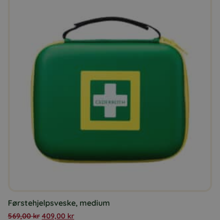
Førstehjelpsveske, medium
569,00
kr
409,00
kr