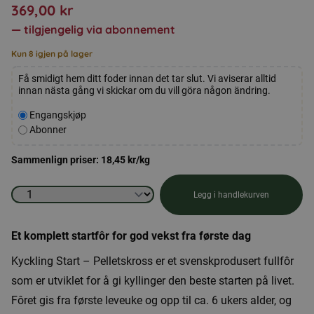
369,00
kr
—
tilgjengelig via abonnement
Kun 8 igjen på lager
Få smidigt hem ditt foder innan det tar slut. Vi aviserar alltid
innan nästa gång vi skickar om du vill göra någon ändring.
Velg
Engangskjøp
kjøpstype
Abonner
Sammenlign priser:
18,45
kr
/kg
Forrett
Legg i handlekurven
til
kylling
Et komplett startfôr for god vekst fra første dag
-
Kyckling Start – Pelletskross er et svenskprodusert fullfôr
Pelletsknuser
som er utviklet for å gi kyllinger den beste starten på livet.
antall
Fôret gis fra første leveuke og opp til ca. 6 ukers alder, og