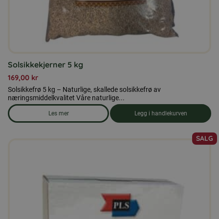
Solsikkekjerner 5 kg
169,00
kr
Solsikkefrø 5 kg – Naturlige, skallede solsikkefrø av
næringsmiddelkvalitet Våre naturlige...
Les mer
Legg i handlekurven
om produkten Solsikkekjerner 5 kg
SALG