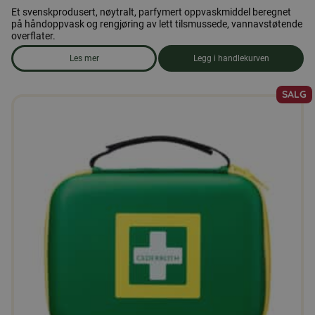
Et svenskprodusert, nøytralt, parfymert oppvaskmiddel beregnet
på håndoppvask og rengjøring av lett tilsmussede, vannavstøtende
overflater.
Les mer
Legg i handlekurven
om produkten Oppvaskmiddel
SALG