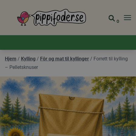
Pippifoder logo
0
Gå til 
Vis ha
Hjem
/
Kylling
/
Fôr og mat til kyllinger
/
Forrett til kylling
– Pelletsknuser