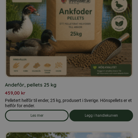
Andefôr, pellets 25 kg
459,00
kr
Pelletert helfôr til ender, 25 kg, produsert i Sverige. Hönspellets er et
helfôr for ender.
Les mer
Legg i handlekurven
om produkten Andefôr, pellets 25 kg