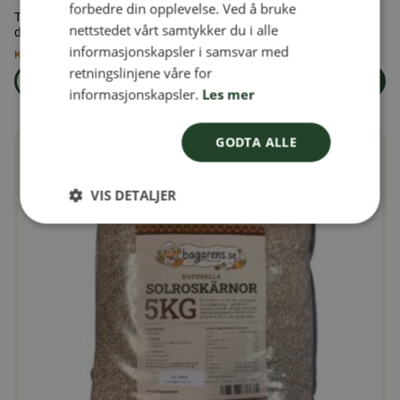
forbedre din opplevelse. Ved å bruke
Tilskuddsfôr for duer, tilsatt vitaminer og mineraler i henhold til
nettstedet vårt samtykker du i alle
NORWEGIAN
dyrets behov og kondisjon.
informasjonskapsler i samsvar med
Kun 3 igjen på lager
retningslinjene våre for
Les mer
Legg i handlekurven
om produkten Duefôr 25 kg
informasjonskapsler.
Les mer
GODTA ALLE
VIS DETALJER