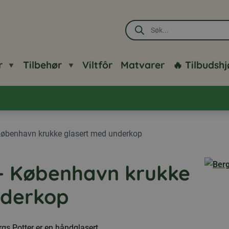
Products
search
r
Tilbehør
Viltfôr
Matvarer
🔥 Tilbudsh
København krukke glasert med underkop
 – København krukke
nderkop
gs Potter er en håndglasert