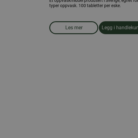
Et oppvaskmiddel produsert i Sverige, egnet for
typer oppvask. 100 tabletter per eske.
Les mer
Legg i handleku
om produkten Oppvaskmaskin-t