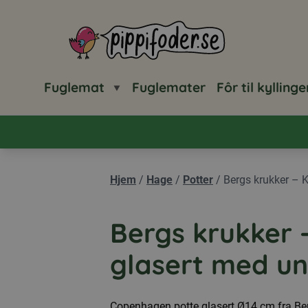
Pippifoder logo
Fuglemat
Fuglemater
Fôr til kyllinge
Hjem
/
Hage
/
Potter
/
Bergs krukker – 
Bergs krukker
glasert med u
Copenhagen potte glasert Ø14 cm fra Ber