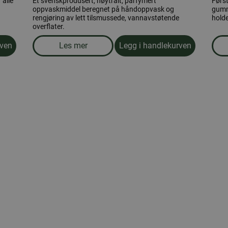
 alle
Et svenskprodusert, nøytralt, parfymert
Først
oppvaskmiddel beregnet på håndoppvask og
gumm
rengjøring av lett tilsmussede, vannavstøtende
holde
overflater.
rven
Les mer
Legg i handlekurven
abletter, 100 tabletter
om produkten Oppvaskmiddel