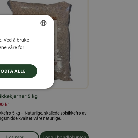
e. Ved å bruke
SWEDISH
ene våre for
FINNISH
DANISH
GODTA ALLE
NORWEGIAN
ikkekjerner 5 kg
00
kr
kkefrø 5 kg – Naturlige, skallede solsikkefrø av
gsmiddelkvalitet Våre naturlige...
Les mer
Legg i handlekurven