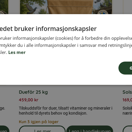
tedet bruker informasjonskapsler
bruker informasjonskapsler (cookies) for å forbedre din opplevels
amtykker du i alle informasjonskapsler i samsvar med retningslinj
ler.
Les mer
Duefôr 25 kg
Sols
459,00
kr
169,
ige.
Tilskuddsfôr for duer, tilsatt vitaminer og mineraler i
Solsi
henhold til dyrets behov og kondisjon.
nærin
Kun 3 igjen på lager
rven
Les mer
Legg i handlekurven