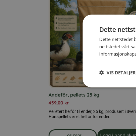
Dette netts
Dette nettstedet 
nettstedet vårt s
informasjonskaps
VIS DETALJER
Andefôr, pellets 25 kg
459,00
kr
Pelletert helfôr til ender, 25 kg, produsert i Sver
Hönspellets er et helfôr for ender.
Les mer
Legg i handleku