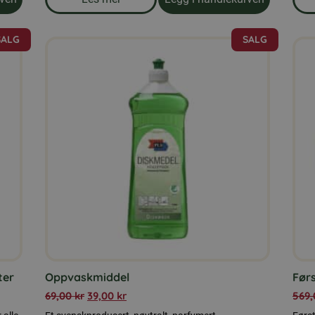
 25 kg
om produkten Duefôr 25 kg
SALG
SALG
ter
Oppvaskmiddel
Før
69,00
kr
39,00
kr
569