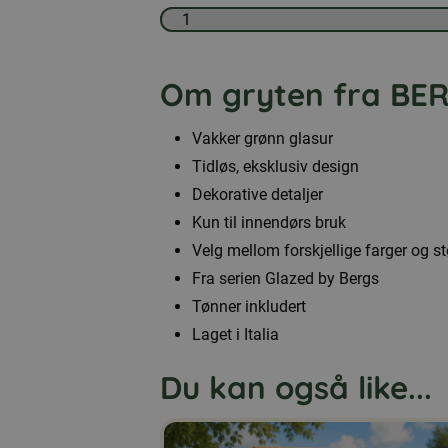
Bergs
krukker
Om gryten fra BE
-
København
Vakker grønn glasur
krukke
Tidløs, eksklusiv design
glasert
Dekorative detaljer
med
Kun til innendørs bruk
underkop
Velg mellom forskjellige farger og st
antall
Fra serien Glazed by Bergs
Tønner inkludert
Laget i Italia
Du kan også like...