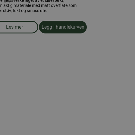
ehjelpsveske laget av et slitesterkt,
iaktig materiale med matt overflate som
r støv, fukt og smuss ute.
Les mer
Legg i handlekurven
om produkten Førstehjelpsveske, medium