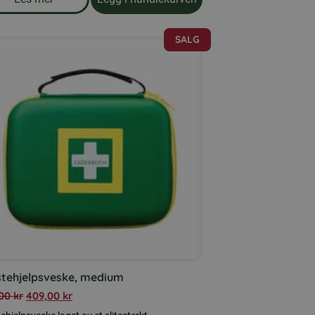
om produkten Solsikkekjerner 5 kg
SALG
stehjelpsveske, medium
,00
kr
409,00
kr