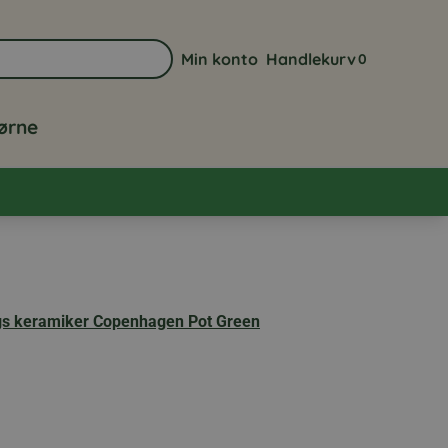
Min konto
Handlekurv
0
Gå til min kontoside
Vis handlekurve
jørne