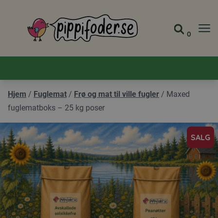
Pippifoder logo
0
Gå til 
Vis ha
Hjem
/
Fuglemat
/
Frø og mat til ville fugler
/
Maxed
fuglematboks – 25 kg poser
SALG