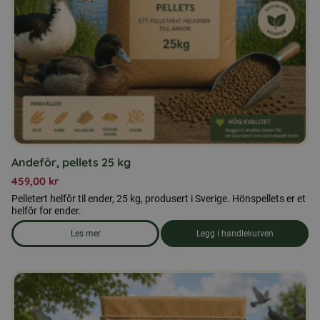
Andefôr, pellets 25 kg
459,00
kr
Pelletert helfôr til ender, 25 kg, produsert i Sverige. Hönspellets er et
helfôr for ender.
Les mer
Legg i handlekurven
om produkten Andefôr, pellets 25 kg