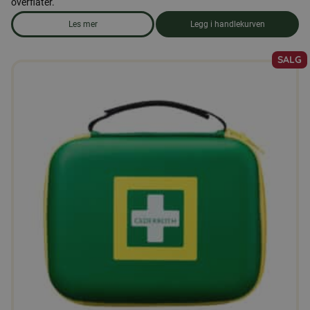
overflater.
Les mer
Legg i handlekurven
om produkten Oppvaskmiddel
SALG