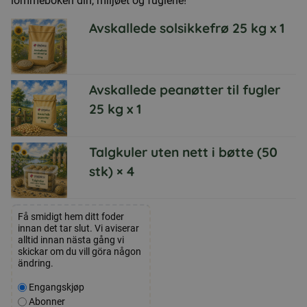
lommeboken din, miljøet og fuglene!
Avskallede solsikkefrø 25 kg
x 1
Avskallede peanøtter til fugler
25 kg
x 1
Talgkuler uten nett i bøtte (50
stk)
× 4
Få smidigt hem ditt foder
innan det tar slut. Vi aviserar
alltid innan nästa gång vi
skickar om du vill göra någon
ändring.
Velg
Engangskjøp
kjøpstype
Abonner