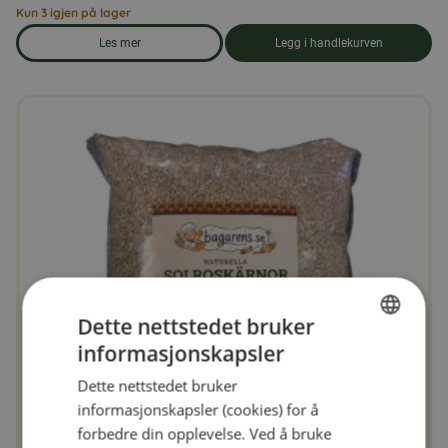
Kun 3 igjen på lager
Les mer
Legg i handlekurven
om produkten Duefôr 25 kg
Dette nettstedet bruker
informasjonskapsler
SWEDISH
Dette nettstedet bruker
FINNISH
informasjonskapsler (cookies) for å
DANISH
forbedre din opplevelse. Ved å bruke