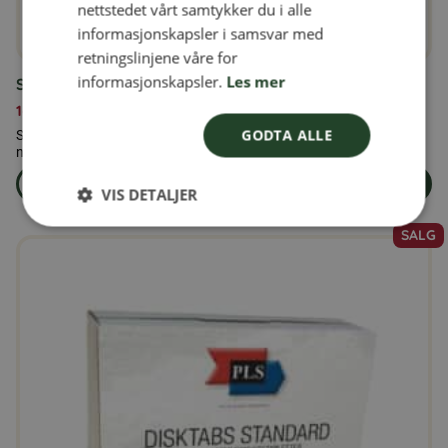
nettstedet vårt samtykker du i alle
NORWEGIAN
informasjonskapsler i samsvar med
retningslinjene våre for
informasjonskapsler.
Les mer
Solsikkekjerner 5 kg
169,00
kr
GODTA ALLE
Solsikkefrø 5 kg – Naturlige, skallede solsikkefrø av
næringsmiddelkvalitet Våre naturlige...
Les mer
Legg i handlekurven
VIS DETALJER
om produkten Solsikkekjerner 5 kg
SALG