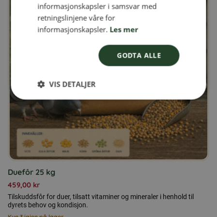
informasjonskapsler i samsvar med
retningslinjene våre for
informasjonskapsler.
Les mer
GODTA ALLE
VIS DETALJER
Duefôr 25 kg
459,00
kr
Tilskuddsfôr for duer, tilsatt vitaminer og mineraler i henhold til
dyrets behov og kondisjon.
Kun 3 igjen på lager