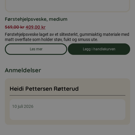
Førstehjelpsveske, medium
569,00
kr
409,00
kr
Førstehjelpsveske laget av et slitesterkt, gummiaktig materiale med
matt overflate som holder støv, fukt og smuss ute.
Les mer
Legg i handlekurven
om produkten Førstehjelpsveske, medium
Anmeldelser
Heidi Pettersen Røtterud
10 juli 2026