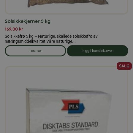
Solsikkekjerner 5 kg
169,00
kr
Solsikkefrø 5 kg – Naturlige, skallede solsikkefrø av
næringsmiddelkvalitet Våre naturlige...
Les mer
Legg i handlekurven
om produkten Solsikkekjerner 5 kg
SALG