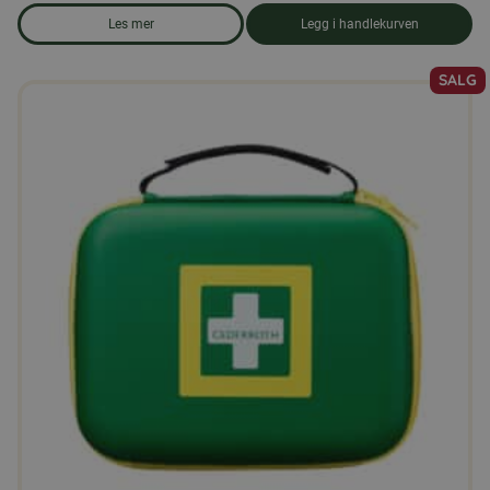
Les mer
Legg i handlekurven
om produkten Oppvaskmiddel
SALG