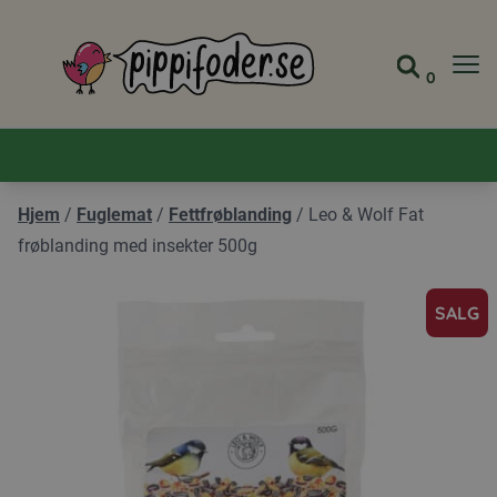
Pippifoder logo
0
Gå til 
Vis ha
Hjem
/
Fuglemat
/
Fettfrøblanding
/
Leo & Wolf Fat
frøblanding med insekter 500g
SALG