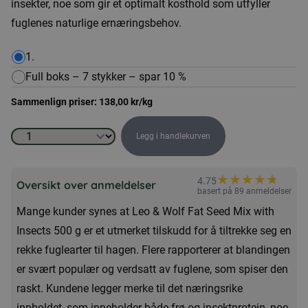
insekter, noe som gir et optimalt kosthold som utfyller
fuglenes naturlige ernæringsbehov.
1.
Full boks – 7 stykker – spar 10 %
Sammenlign priser:
138,00
kr
/kg
Legg i handlekurven
Leo
&
★
★
★
★
★
★
4.75
Wolf
Oversikt over anmeldelser
basert på 89 anmeldelser
Fat
Mange kunder synes at Leo & Wolf Fat Seed Mix with
frøblanding
Insects 500 g er et utmerket tilskudd for å tiltrekke seg en
med
rekke fuglearter til hagen. Flere rapporterer at blandingen
insekter
er svært populær og verdsatt av fuglene, som spiser den
500g
raskt. Kundene legger merke til det næringsrike
antall
innholdet, som inneholder både frø og insektprotein, noe