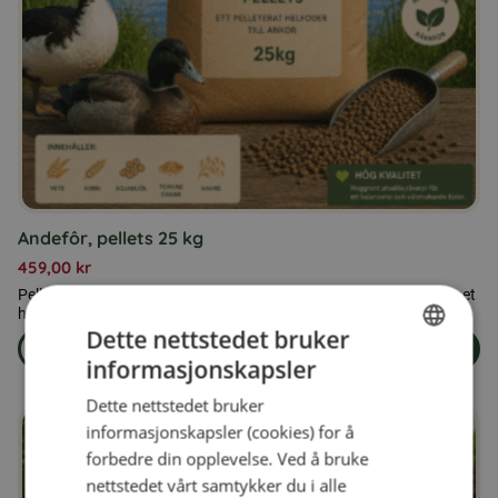
Andefôr, pellets 25 kg
459,00
kr
Pelletert helfôr til ender, 25 kg, produsert i Sverige. Hönspellets er et
helfôr for ender.
Dette nettstedet bruker
Les mer
Legg i handlekurven
om produkten Andefôr, pellets 25 kg
informasjonskapsler
SWEDISH
Dette nettstedet bruker
FINNISH
informasjonskapsler (cookies) for å
DANISH
forbedre din opplevelse. Ved å bruke
nettstedet vårt samtykker du i alle
NORWEGIAN