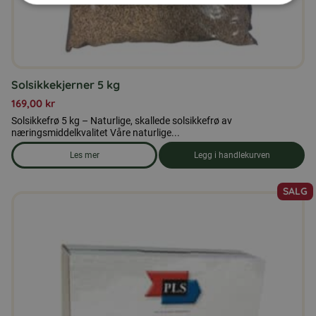
Solsikkekjerner 5 kg
169,00
kr
Solsikkefrø 5 kg – Naturlige, skallede solsikkefrø av
næringsmiddelkvalitet Våre naturlige...
Les mer
Legg i handlekurven
om produkten Solsikkekjerner 5 kg
SALG