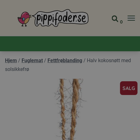
Pippifoder logo
0
Gå til 
Vis ha
Hjem
/
Fuglemat
/
Fettfrøblanding
/
Halv kokosnøtt med
solsikkefrø
SALG