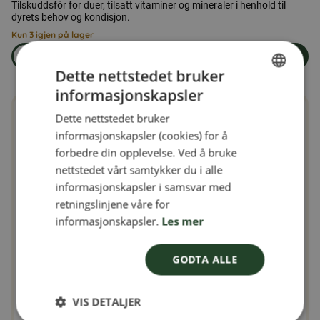
Tilskuddsfôr for duer, tilsatt vitaminer og mineraler i henhold til
dyrets behov og kondisjon.
Kun 3 igjen på lager
Les mer
Legg i handlekurven
om produkten Duefôr 25 kg
Dette nettstedet bruker
informasjonskapsler
SWEDISH
Dette nettstedet bruker
FINNISH
informasjonskapsler (cookies) for å
DANISH
forbedre din opplevelse. Ved å bruke
nettstedet vårt samtykker du i alle
NORWEGIAN
informasjonskapsler i samsvar med
retningslinjene våre for
informasjonskapsler.
Les mer
GODTA ALLE
VIS DETALJER