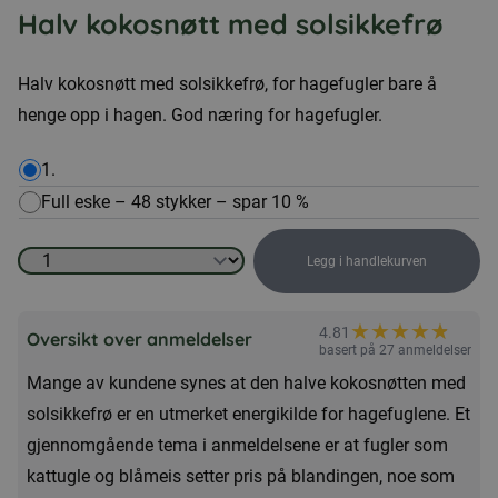
Halv kokosnøtt med solsikkefrø
Halv kokosnøtt med solsikkefrø, for hagefugler bare å
henge opp i hagen. God næring for hagefugler.
1.
Full eske – 48 stykker – spar 10 %
Legg i handlekurven
Halv
kokosnøtt
★
★
★
★
★
★
4.81
med
Oversikt over anmeldelser
basert på 27 anmeldelser
solsikkefrø
Mange av kundene synes at den halve kokosnøtten med
antall
solsikkefrø er en utmerket energikilde for hagefuglene. Et
gjennomgående tema i anmeldelsene er at fugler som
kattugle og blåmeis setter pris på blandingen, noe som