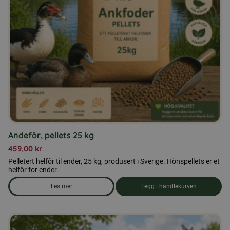
Andefôr, pellets 25 kg
459,00
kr
Pelletert helfôr til ender, 25 kg, produsert i Sverige. Hönspellets er et
helfôr for ender.
Les mer
Legg i handlekurven
om produkten Andefôr, pellets 25 kg