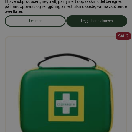
Et svenskprodusert, nøytralt, parfymert oppvaskmiddel beregnet
på håndoppvask og rengjøring av lett tilsmussede, vannavstøtende
overflater.
Les mer
Legg i handlekurven
om produkten Oppvaskmiddel
SALG