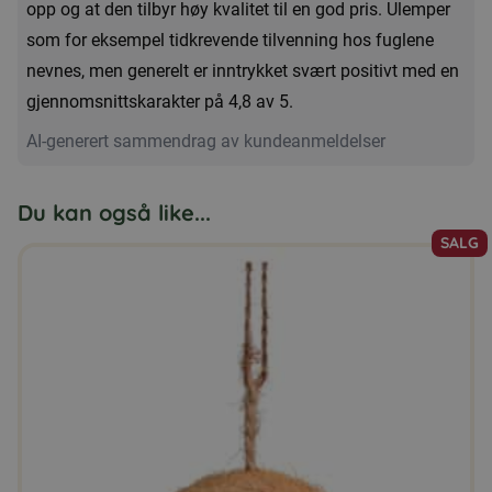
opp og at den tilbyr høy kvalitet til en god pris. Ulemper
som for eksempel tidkrevende tilvenning hos fuglene
nevnes, men generelt er inntrykket svært positivt med en
gjennomsnittskarakter på 4,8 av 5.
AI-generert sammendrag av kundeanmeldelser
Du kan også like...
SALG
Dette
produktet
har
flere
varianter.
Alternativene
kan
velges