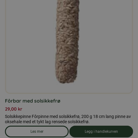
Fôrbar med solsikkefrø
29,00
kr
Solsikkepinne Fôrpinne med solsikkefrø, 200 g 18 cm lang pinne av
oksehale med et tykt lag rensede solsikkefrø.
Les mer
Legg i handlekurven
om produkten Fôrbar med solsikkefrø