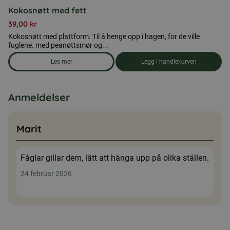
Kokosnøtt med fett
39,00
kr
Kokosnøtt med plattform. Til å henge opp i hagen, for de ville
fuglene. med peanøttsmør og...
Les mer
Legg i handlekurven
om produkten Kokosnøtt med fett
Anmeldelser
Marit
Fåglar gillar dem, lätt att hänga upp på olika ställen.
24 februar 2026