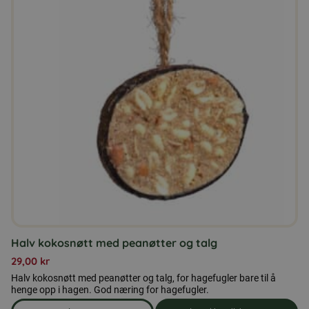
flere
varianter.
Alternativene
kan
velges
på
produktsiden
Halv kokosnøtt med peanøtter og talg
29,00
kr
Halv kokosnøtt med peanøtter og talg, for hagefugler bare til å
henge opp i hagen. God næring for hagefugler.