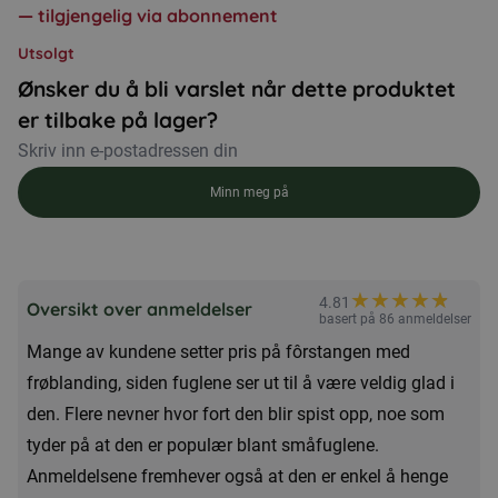
—
tilgjengelig via abonnement
Utsolgt
Ønsker du å bli varslet når dette produktet
er tilbake på lager?
Minn meg på
★
★
★
★
★
★
4.81
Oversikt over anmeldelser
basert på 86 anmeldelser
Mange av kundene setter pris på fôrstangen med
frøblanding, siden fuglene ser ut til å være veldig glad i
den. Flere nevner hvor fort den blir spist opp, noe som
tyder på at den er populær blant småfuglene.
Anmeldelsene fremhever også at den er enkel å henge