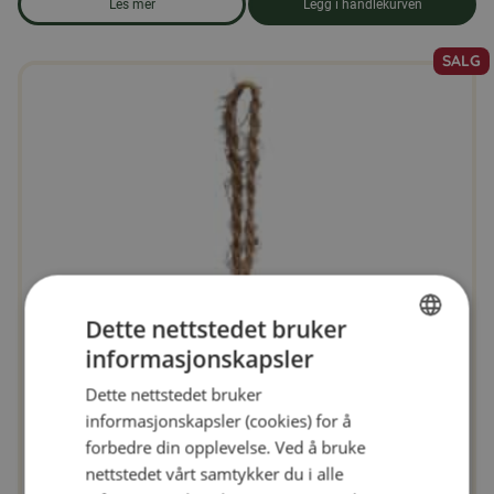
Les mer
Legg i handlekurven
om produkten Halv kokosnøtt med peanøtter og talg
SALG
Dette
produktet
har
flere
varianter.
Alternativene
kan
velges
på
Dette nettstedet bruker
produktsiden
informasjonskapsler
SWEDISH
Dette nettstedet bruker
FINNISH
informasjonskapsler (cookies) for å
DANISH
forbedre din opplevelse. Ved å bruke
nettstedet vårt samtykker du i alle
NORWEGIAN