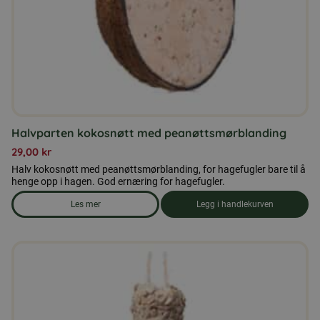
produktsiden
Halvparten kokosnøtt med peanøttsmørblanding
29,00
kr
Halv kokosnøtt med peanøttsmørblanding, for hagefugler bare til å
henge opp i hagen. God ernæring for hagefugler.
Les mer
Legg i handlekurven
om produkten Halvparten kokosnøtt med peanøttsmørbland