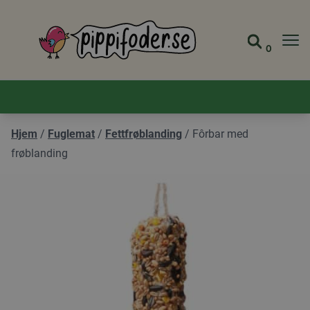
Pippifoder logo
0
Gå til 
Vis ha
Hjem
/
Fuglemat
/
Fettfrøblanding
/
Fôrbar med
frøblanding