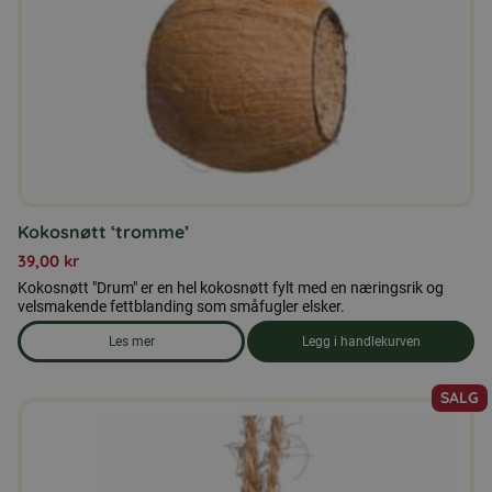
på
produktsiden
Kokosnøtt ‘tromme’
39,00
kr
Kokosnøtt "Drum" er en hel kokosnøtt fylt med en næringsrik og
velsmakende fettblanding som småfugler elsker.
Les mer
Legg i handlekurven
om produkten Kokosnøtt 'tromme'
SALG
Dette
produktet
har