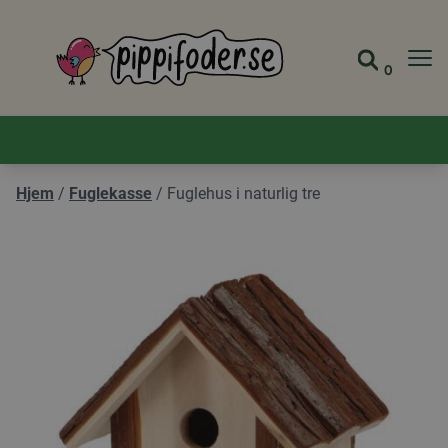
Pippifoder logo
0
Gå til 
Vis ha
Hjem
/
Fuglekasse
/
Fuglehus i naturlig tre