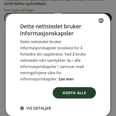
dyrets behov og kondisjon.
Kun 3 igjen på lager
Les mer
Legg i handlekurven
om produkten Duefôr 25 kg
Dette nettstedet bruker
informasjonskapsler
SWEDISH
Dette nettstedet bruker
FINNISH
informasjonskapsler (cookies) for å
DANISH
forbedre din opplevelse. Ved å bruke
nettstedet vårt samtykker du i alle
NORWEGIAN
informasjonskapsler i samsvar med
retningslinjene våre for
informasjonskapsler.
Les mer
GODTA ALLE
VIS DETALJER