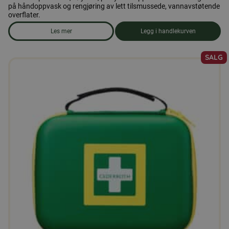
på håndoppvask og rengjøring av lett tilsmussede, vannavstøtende
overflater.
Les mer
Legg i handlekurven
om produkten Oppvaskmiddel
SALG