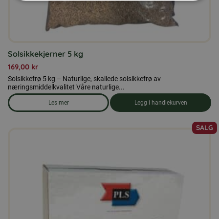
Solsikkekjerner 5 kg
169,00
kr
Solsikkefrø 5 kg – Naturlige, skallede solsikkefrø av
næringsmiddelkvalitet Våre naturlige...
Les mer
Legg i handlekurven
om produkten Solsikkekjerner 5 kg
SALG