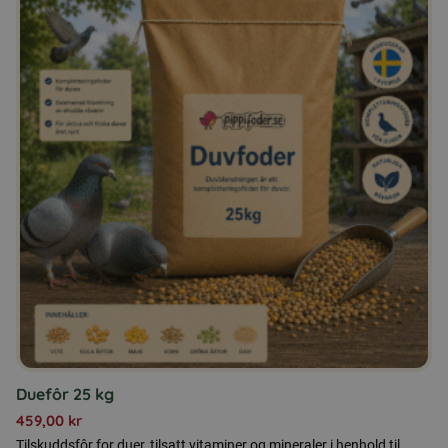
Duefôr 25 kg
459,00
kr
Tilskuddsfôr for duer, tilsatt vitaminer og mineraler i henhold til