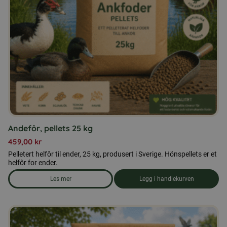
Andefôr, pellets 25 kg
459,00
kr
Pelletert helfôr til ender, 25 kg, produsert i Sverige. Hönspellets er et
helfôr for ender.
Les mer
Legg i handlekurven
om produkten Andefôr, pellets 25 kg