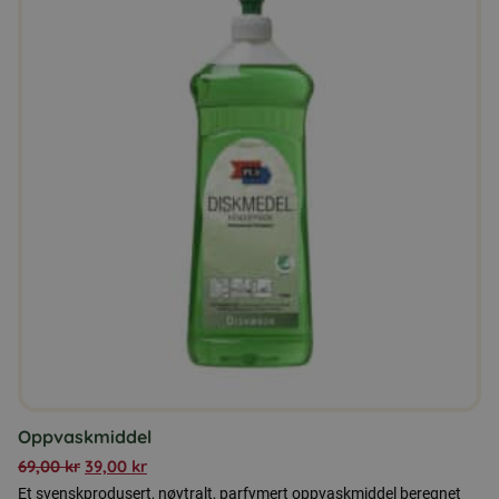
Oppvaskmiddel
69,00
kr
39,00
kr
Et svenskprodusert, nøytralt, parfymert oppvaskmiddel beregnet